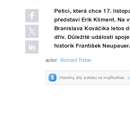
Petici, která chce 17. listo
představí Erik Kliment. Na 
Branislava Kováčika letos d
dřív. Důležité události spo
historik František Neupauer
autor:
Richard Trsťan
Všechny díly pořadu na mujRozhlas