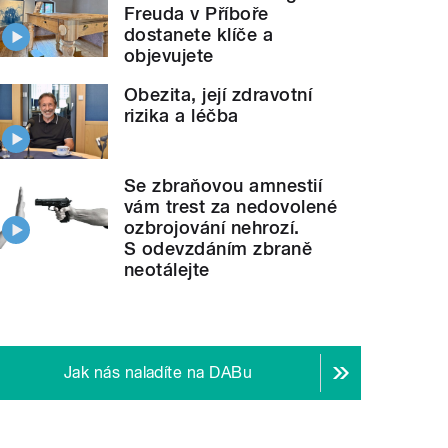
Freuda v Příboře
dostanete klíče a
objevujete
Obezita, její zdravotní
rizika a léčba
Se zbraňovou amnestií
vám trest za nedovolené
ozbrojování nehrozí.
S odevzdáním zbraně
neotálejte
Jak nás naladíte na DABu