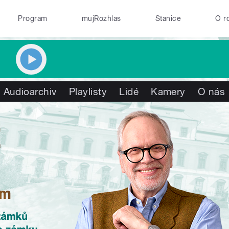
Program
mujRozhlas
Stanice
O r
Audioarchiv
Playlisty
Lidé
Kamery
O nás