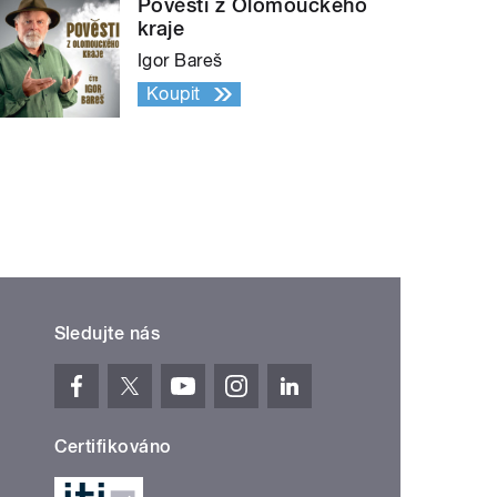
Pověsti z Olomouckého
kraje
Igor Bareš
Koupit
Sledujte nás
Certifikováno