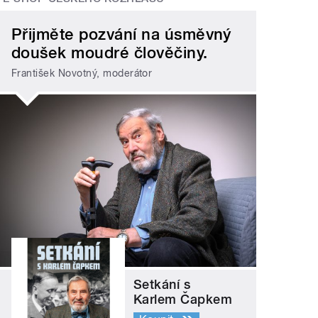
Přijměte pozvání na úsměvný
doušek moudré člověčiny.
František Novotný, moderátor
Setkání s
Karlem Čapkem