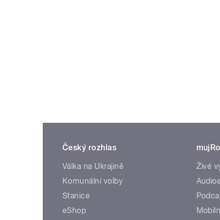
Český rozhlas
mujRo
Válka na Ukrajině
Živé v
Komunální volby
Audioa
Stanice
Podca
eShop
Mobiln