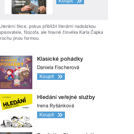
Koupit
Literární fikce, pokus přiblížit literární nadsázkou
spisovatele, filozofa, ale hlavně člověka Karla Čapka
trochu jinou formou.
Klasické pohádky
Daniela Fischerová
Koupit
Hledání veřejné služby
Irena Ryšánková
Koupit