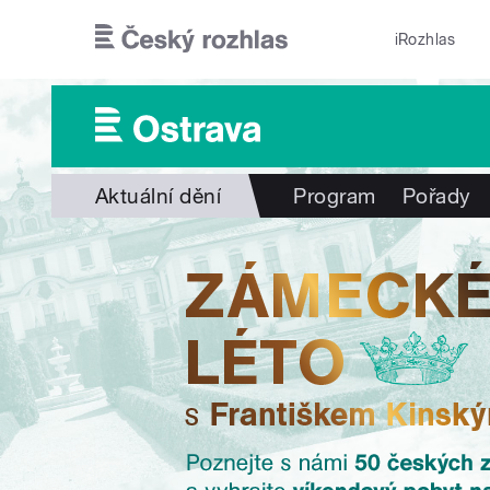
Přejít k hlavnímu obsahu
iRozhlas
Aktuální dění
Program
Pořady