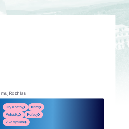
mujRozhlas
Hry a četby
Krimi
Pohádky
Pořady
Živé vysílání