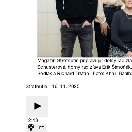
Magazín Stretnutie pripravujú: dolný rad zľ
Schusterová, horný rad zľava Erik Šimoňák,
Sedlák a Richard Trsťan | Foto:
Khalil Baalb
Stretnutie - 16. 11. 2025
12:43