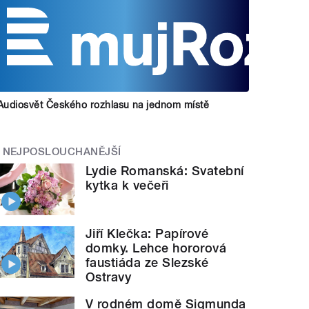
Audiosvět Českého rozhlasu na jednom místě
NEJPOSLOUCHANĚJŠÍ
Lydie Romanská: Svatební
kytka k večeři
Jiří Klečka: Papírové
domky. Lehce hororová
faustiáda ze Slezské
Ostravy
V rodném domě Sigmunda