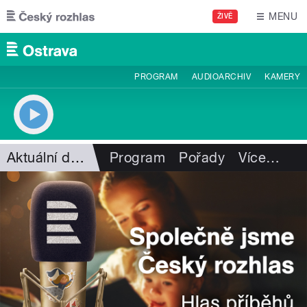
Přejít k hlavnímu obsahu
MENU
ŽIVĚ
PROGRAM
AUDIOARCHIV
KAMERY
Aktuální dění
Program
Pořady
Více
…