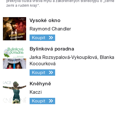
překrývá tlustá vrstva mýtů a zakořeněných stereotypů o „černé
zemi a rudém kraji“.
Vysoké okno
Raymond Chandler
Koupit
Bylinková poradna
Jarka Rozsypalová-Vykoupilová, Blanka
Kocourková
Koupit
Kněhyně
Kaczi
Koupit