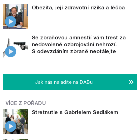
Obezita, její zdravotní rizika a léčba
Se zbraňovou amnestií vám trest za
nedovolené ozbrojování nehrozí.
S odevzdáním zbraně neotálejte
Jak nás naladíte na DABu
VÍCE Z POŘADU
Stretnutie s Gabrielem Sedlákem