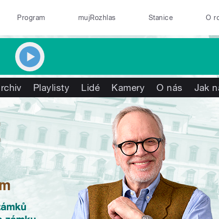
Program
mujRozhlas
Stanice
O r
rchiv
Playlisty
Lidé
Kamery
O nás
Jak n