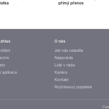
istka
přímý přenos
zhlas
O nás
ysílání
Jak nás naladíte
rchiv
Nápověda
sty
Lidé v rádiu
í aplikace
Kariéra
Kontakt
Rozhlasový poplatek
Coo