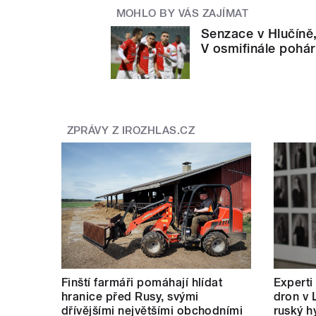
MOHLO BY VÁS ZAJÍMAT
Senzace v Hlučíně, 
V osmifinále pohár
ZPRÁVY Z IROZHLAS.CZ
Finští farmáři pomáhají hlídat
Experti
hranice před Rusy, svými
dron v 
dřívějšími největšími obchodními
ruský hy