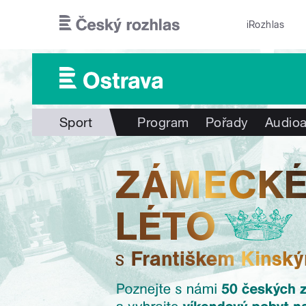
Přejít k hlavnímu obsahu
iRozhlas
Sport
Program
Pořady
Audioa