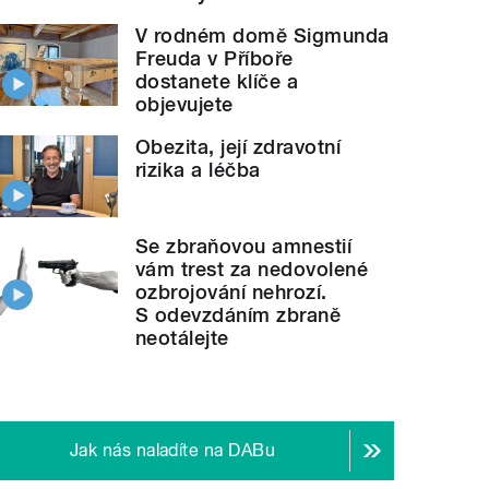
V rodném domě Sigmunda
Freuda v Příboře
dostanete klíče a
objevujete
Obezita, její zdravotní
rizika a léčba
Se zbraňovou amnestií
vám trest za nedovolené
ozbrojování nehrozí.
S odevzdáním zbraně
neotálejte
Jak nás naladíte na DABu