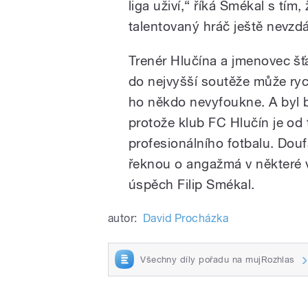
liga uživí,“ říká Smékal s tím
talentovaný hráč ještě nevzd
Trenér Hlučína a jmenovec šťa
do nejvyšší soutěže může rych
ho někdo nevyfoukne. A byl 
protože klub FC Hlučín je od
profesionálního fotbalu. Doufá
řeknou o angažmá v některé 
úspěch Filip Smékal.
autor:
David Procházka
Všechny díly pořadu na mujRozhlas