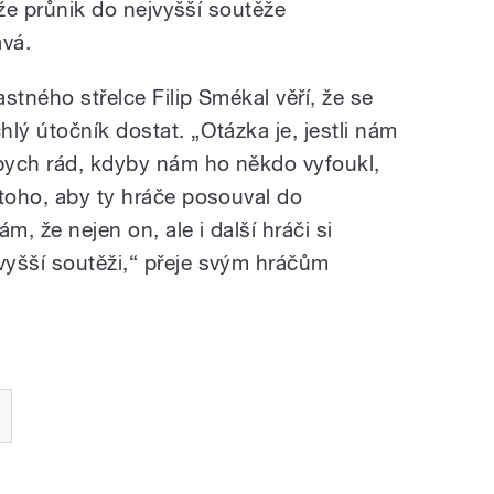
, že průnik do nejvyšší soutěže
ává.
stného střelce Filip Smékal věří, že se
lý útočník dostat. „Otázka je, jestli nám
bych rád, kdyby nám ho někdo vyfoukl,
 toho, aby ty hráče posouval do
m, že nejen on, ale i další hráči si
vyšší soutěži,“ přeje svým hráčům