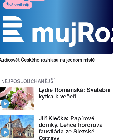
Živé vysílání
Audiosvět Českého rozhlasu na jednom místě
NEJPOSLOUCHANĚJŠÍ
Lydie Romanská: Svatební
kytka k večeři
Jiří Klečka: Papírové
domky. Lehce hororová
faustiáda ze Slezské
Ostravy