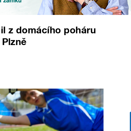
dil z domácího poháru
 Plzně