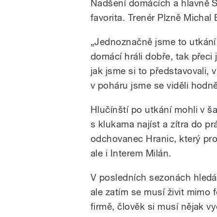
Nadšení domácích a hlavně 
favorita. Trenér Plzně Michal
„Jednoznačně jsme to utkání 
domácí hráli dobře, tak přeci 
jak jsme si to představovali, 
v poháru jsme se viděli hodn
Hlučínští po utkání mohli v š
s klukama najíst a zítra do p
odchovanec Hranic, který p
ale i Interem Milán.
V posledních sezonách hledá 
ale zatím se musí živit mimo 
firmě, člověk si musí nějak v