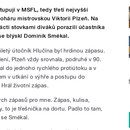
tupují v MSFL, tedy třetí nejvyšší
poháru mistrovskou Viktorii Plzeň. Na
cti stovkami diváků porazili účastníka
 se blýskl Dominik Smékal.
iletý útočník Hlučína byl hrdinou zápasu.
ení, Plzeň vždy srovnala, podruhé v 90.
al do jednoho rychlého protiútoku a v
lem v utkání o výhře a postupu do
Hrál životní zápas.
ých zápasů pro mne. Zápas, kulisa,
y, to je třešnička na dortu. Padlo to tam,
al se Smékal.