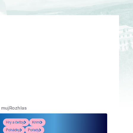
mujRozhlas
Hry a četby
Krimi
Pohádky
Pořady