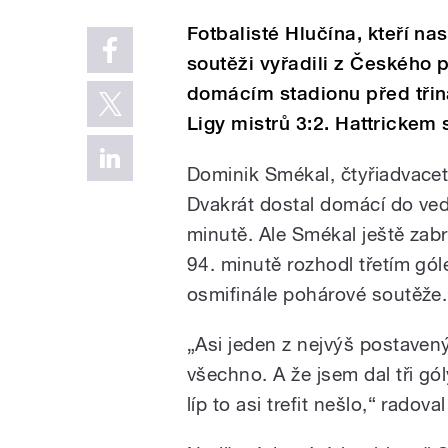
Fotbalisté Hlučína, kteří nas
soutěži vyřadili z Českého 
domácím stadionu před třiná
Ligy mistrů 3:2. Hattrickem
Dominik Smékal, čtyřiadvacet
Dvakrát dostal domácí do ved
minutě. Ale Smékal ještě zabr
94. minutě rozhodl třetím gó
osmifinále pohárové soutěže. 
„Asi jeden z nejvýš postaven
všechno. A že jsem dal tři gól
líp to asi trefit nešlo,“ radov