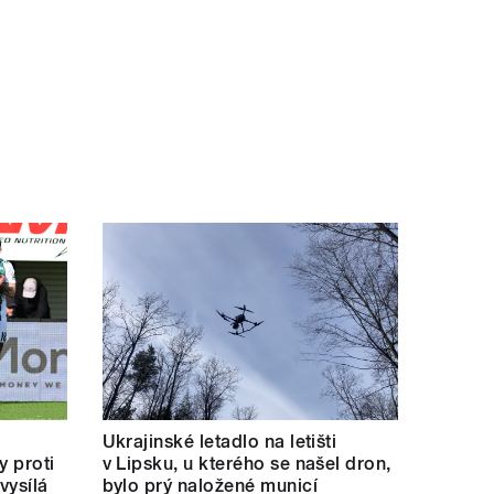
Ukrajinské letadlo na letišti
y proti
v Lipsku, u kterého se našel dron,
vysílá
bylo prý naložené municí