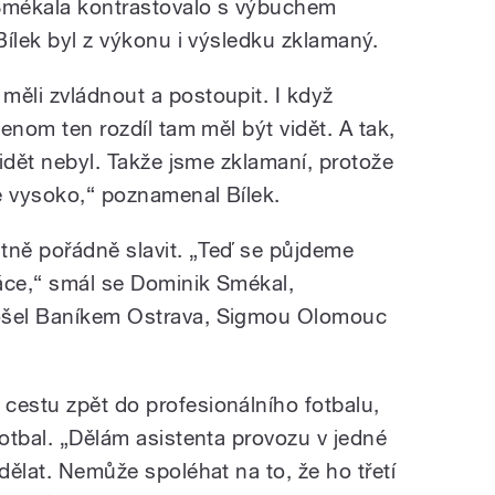
Smékala kontrastovalo s výbuchem
 Bílek byl z výkonu i výsledku zklamaný.
měli zvládnout a postoupit. I když
jenom ten rozdíl tam měl být vidět. A tak,
vidět nebyl. Takže jsme zklamaní, protože
ě vysoko,“ poznamenal Bílek.
atně pořádně slavit. „Teď se půjdeme
ráce,“ smál se Dominik Smékal,
rošel Baníkem Ostrava, Sigmou Olomouc
cestu zpět do profesionálního fotbalu,
fotbal. „Dělám asistenta provozu v jedné
ydělat. Nemůže spoléhat na to, že ho třetí