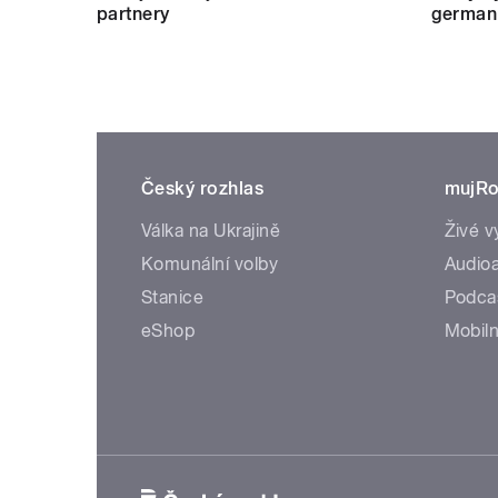
partnery
german
Český rozhlas
mujRo
Válka na Ukrajině
Živé v
Komunální volby
Audioa
Stanice
Podca
eShop
Mobiln