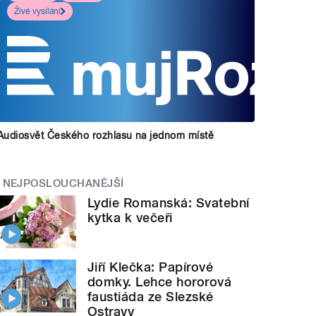
Živé vysílání
Audiosvět Českého rozhlasu na jednom místě
NEJPOSLOUCHANĚJŠÍ
Lydie Romanská: Svatební
kytka k večeři
Jiří Klečka: Papírové
domky. Lehce hororová
faustiáda ze Slezské
Ostravy