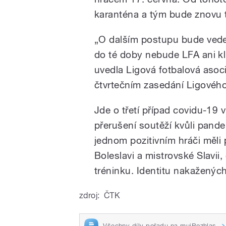
karanténa a tým bude znovu t
„O dalším postupu bude veden
do té doby nebude LFA ani klu
uvedla Ligová fotbalová asoc
čtvrtečním zasedání Ligovéh
Jde o třetí případ covidu-19 
přerušení soutěží kvůli pande
jednom pozitivním hráči měli
Boleslavi a mistrovské Slavii, 
tréninku. Identitu nakažených
zdroj:
ČTK
Všechny díly pořadu na mujRozhlas