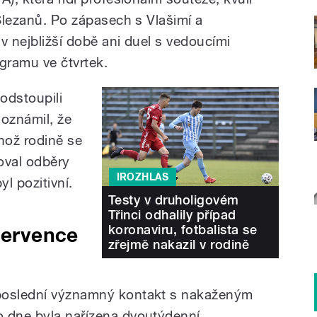
 Slezanů. Po zápasech s Vlašimí a
 v nejbližší době ani duel s vedoucími
gramu ve čtvrtek.
podstoupili
 oznámil, že
hož rodině se
oval odběry
IROZHLAS
l pozitivní.
Testy v druholigovém
Třinci odhalily případ
koronaviru, fotbalista se
 července
zřejmě nakazil v rodině
 poslední významný kontakt s nakaženým
o dne byla nařízena dvoutýdenní