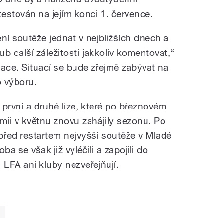
estován na jejím konci 1. července.
í soutěže jednat v nejbližších dnech a
b další záležitosti jakkoliv komentovat,“
iace. Situací se bude zřejmě zabývat na
o výboru.
v první a druhé lize, které po březnovém
mii v květnu znovu zahájily sezonu. Po
 před restartem nejvyšší soutěže v Mladé
oba se však již vyléčili a zapojili do
 LFA ani kluby nezveřejňují.