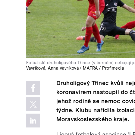
Fotbalisté druholigového Třince (v černém) nebojují jen
Vavríková
,
Anna Vavríková / MAFRA / Profimedia
Druholigový Třinec kvůli n
koronavirem nastoupil do čt
jehož rodině se nemoc covi
týdne. Klubu nařídila izolac
Moravskoslezského kraje.
Ligová fotbalová asociace (LFA