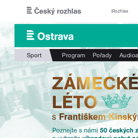
Přejít k hlavnímu obsahu
iRozhlas
Sport
Program
Pořady
Audioa