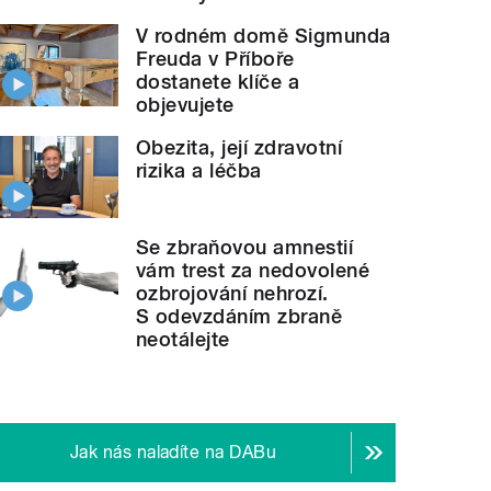
V rodném domě Sigmunda
Freuda v Příboře
dostanete klíče a
objevujete
Obezita, její zdravotní
rizika a léčba
Se zbraňovou amnestií
vám trest za nedovolené
ozbrojování nehrozí.
S odevzdáním zbraně
neotálejte
Jak nás naladíte na DABu