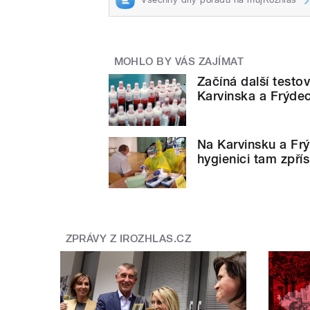
MOHLO BY VÁS ZAJÍMAT
Začíná další testov
Karvinska a Frýde
Na Karvinsku a Fr
hygienici tam zpřís
ZPRÁVY Z IROZHLAS.CZ