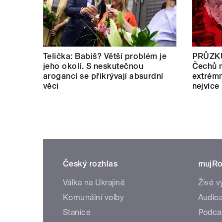
Telička: Babiš? Větší problém je
PRŮZKU
jeho okolí. S neskutečnou
Čechů n
arogancí se přikrývají absurdní
extrémn
věci
nejvíce
Český rozhlas
mujRo
Válka na Ukrajině
Živé v
Komunální volby
Audioa
Stanice
Podca