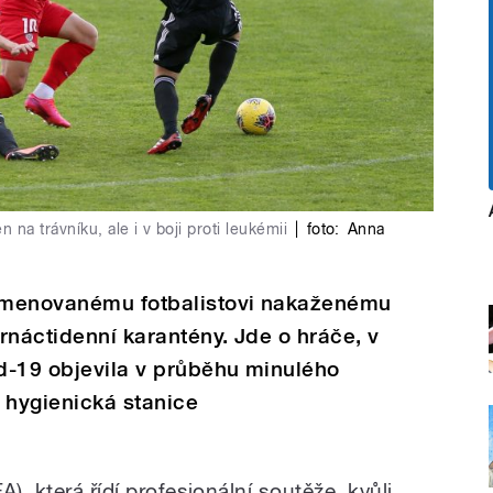
 na trávníku, ale i v boji proti leukémii
|
foto:
Anna
ejmenovanému fotbalistovi nakaženému
rnáctidenní karantény. Jde o hráče, v
d-19 objevila v průběhu minulého
i hygienická stanice
), která řídí profesionální soutěže, kvůli