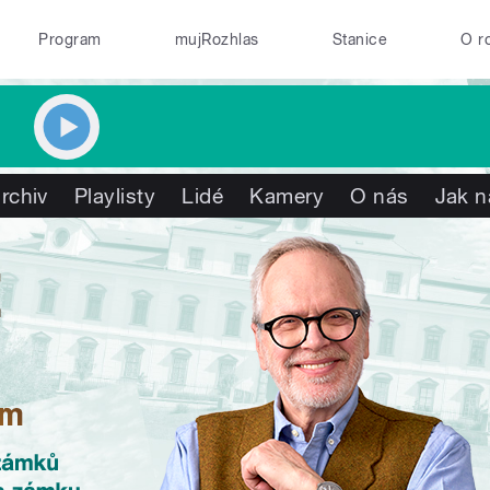
Program
mujRozhlas
Stanice
O r
rchiv
Playlisty
Lidé
Kamery
O nás
Jak n