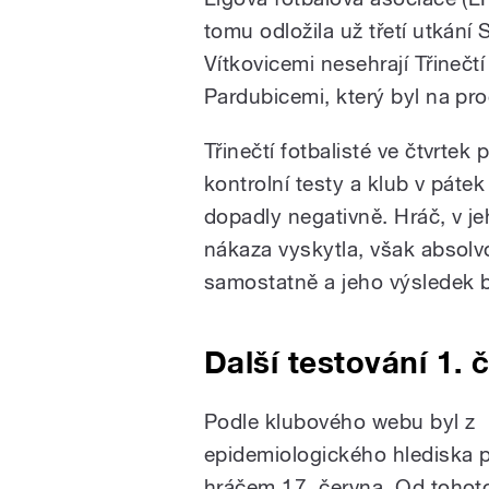
tomu odložila už třetí utkání
Vítkovicemi nesehrají Třinečtí
Pardubicemi, který byl na pro
Třinečtí fotbalisté ve čtvrtek 
kontrolní testy a klub v pátek
dopadly negativně. Hráč, v je
nákaza vyskytla, však absolv
samostatně a jeho výsledek by
Další testování 1.
Podle klubového webu byl z
epidemiologického hlediska
hráčem 17. června. Od tohot