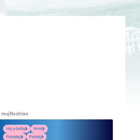
mujRozhlas
Hry a četby
Krimi
Pohádky
Pořady