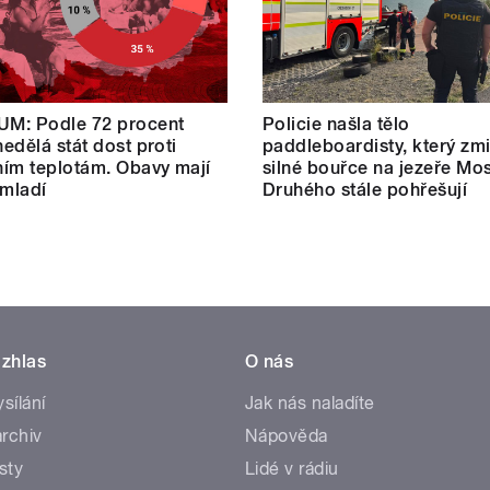
M: Podle 72 procent
Policie našla tělo
edělá stát dost proti
paddleboardisty, který zmi
ím teplotám. Obavy mají
silné bouřce na jezeře Mos
 mladí
Druhého stále pohřešují
zhlas
O nás
ysílání
Jak nás naladíte
rchiv
Nápověda
sty
Lidé v rádiu