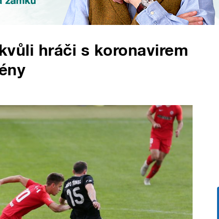
 kvůli hráči s koronavirem
tény