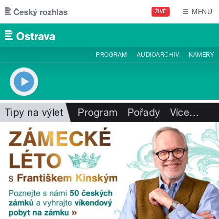
Přejít k hlavnímu obsahu
MENU
ŽIVĚ
PROGRAM
AUDIOARCHIV
KAMERY
Tipy na výlet
Program
Pořady
Více
…