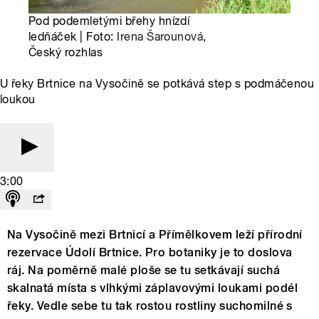
Pod podemletými břehy hnízdí
ledňáček | Foto:
Irena Šarounová
,
Český rozhlas
U řeky Brtnice na Vysočině se potkává step s podmáčenou
loukou
3:00
Na Vysočině mezi Brtnicí a Přímělkovem leží přírodní
rezervace Údolí Brtnice. Pro botaniky je to doslova
ráj. Na poměrně malé ploše se tu setkávají suchá
skalnatá místa s vlhkými záplavovými loukami podél
řeky. Vedle sebe tu tak rostou rostliny suchomilné s