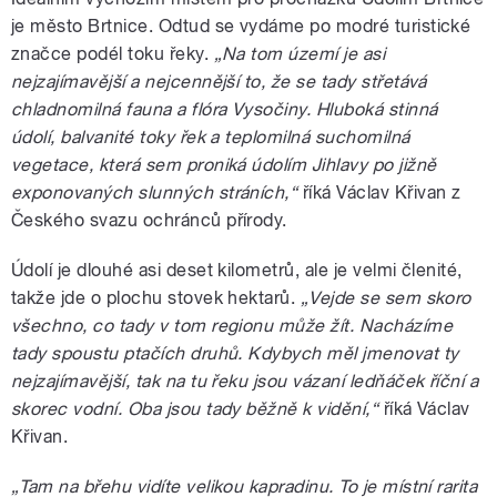
je město Brtnice. Odtud se vydáme po modré turistické
značce podél toku řeky.
„Na tom území je asi
nejzajímavější a nejcennější to, že se tady střetává
chladnomilná fauna a flóra Vysočiny. Hluboká stinná
údolí, balvanité toky řek a teplomilná suchomilná
vegetace, která sem proniká údolím Jihlavy po jižně
exponovaných slunných stráních,“
říká Václav Křivan z
Českého svazu ochránců přírody.
Údolí je dlouhé asi deset kilometrů, ale je velmi členité,
takže jde o plochu stovek hektarů.
„Vejde se sem skoro
všechno, co tady v tom regionu může žít. Nacházíme
tady spoustu ptačích druhů. Kdybych měl jmenovat ty
nejzajímavější, tak na tu řeku jsou vázaní ledňáček říční a
skorec vodní. Oba jsou tady běžně k vidění,“
říká Václav
Křivan.
„Tam na břehu vidíte velikou kapradinu. To je místní rarita