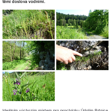
těmi doslova vodními.
Ideálním výchozím místem pro procházku Údolím Brtnice