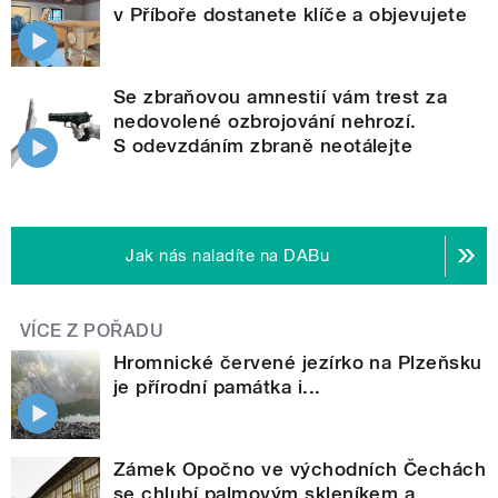
v Příboře dostanete klíče a objevujete
Se zbraňovou amnestií vám trest za
nedovolené ozbrojování nehrozí.
S odevzdáním zbraně neotálejte
Jak nás naladíte na DABu
VÍCE Z POŘADU
Hromnické červené jezírko na Plzeňsku
je přírodní památka i...
Zámek Opočno ve východních Čechách
se chlubí palmovým skleníkem a