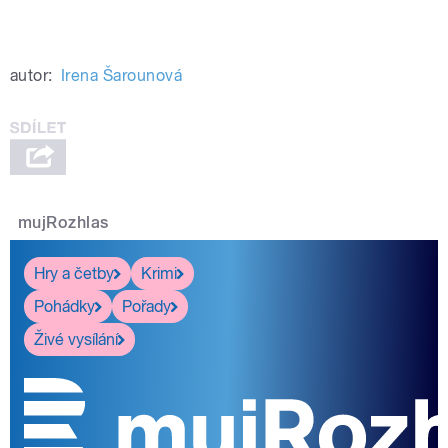
autor:
Irena Šarounová
mujRozhlas
Hry a četby
Krimi
Pohádky
Pořady
Živé vysílání