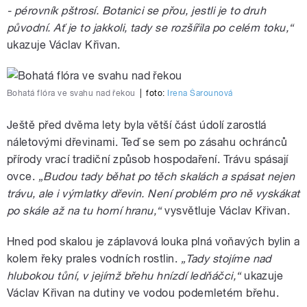
- pérovník pštrosí. Botanici se přou, jestli je to druh
původní. Ať je to jakkoli, tady se rozšířila po celém toku,“
ukazuje Václav Křivan.
Bohatá flóra ve svahu nad řekou
|
foto:
Irena Šarounová
Ještě před dvěma lety byla větší část údolí zarostlá
náletovými dřevinami. Teď se sem po zásahu ochránců
přírody vrací tradiční způsob hospodaření. Trávu spásají
ovce.
„Budou tady běhat po těch skalách a spásat nejen
trávu, ale i výmlatky dřevin. Není problém pro ně vyskákat
po skále až na tu horní hranu,“
vysvětluje Václav Křivan.
Hned pod skalou je záplavová louka plná voňavých bylin a
kolem řeky prales vodních rostlin.
„Tady stojíme nad
hlubokou tůní, v jejímž břehu hnízdí ledňáčci,“
ukazuje
Václav Křivan na dutiny ve vodou podemletém břehu.