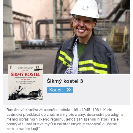
Šikmý kostel 3
Koupit
Románová kronika ztraceného města - léta 1945–1961. Karin
Lednická předkládá do značné míry převratný, dosavadní paradigma
měnící obraz hornického regionu, jehož zahlazenou historii stále
překrývá tlustá vrstva mýtů a zakořeněných stereotypů o „černé
zemi a rudém kraji“.