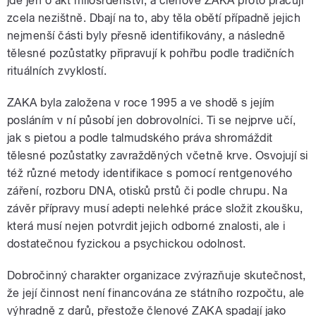
jde jen o akt milosrdenství, a členové ZAKA proto pracují
zcela nezištně. Dbají na to, aby těla obětí případně jejich
nejmenší části byly přesně identifikovány, a následně
tělesné pozůstatky připravují k pohřbu podle tradičních
rituálních zvyklostí.
ZAKA byla založena v roce 1995 a ve shodě s jejím
posláním v ní působí jen dobrovolníci. Ti se nejprve učí,
jak s pietou a podle talmudského práva shromáždit
tělesné pozůstatky zavražděných včetně krve. Osvojují si
též různé metody identifikace s pomocí rentgenového
záření, rozboru DNA, otisků prstů či podle chrupu. Na
závěr přípravy musí adepti nelehké práce složit zkoušku,
která musí nejen potvrdit jejich odborné znalosti, ale i
dostatečnou fyzickou a psychickou odolnost.
Dobročinný charakter organizace zvýrazňuje skutečnost,
že její činnost není financována ze státního rozpočtu, ale
výhradně z darů, přestože členové ZAKA spadají jako