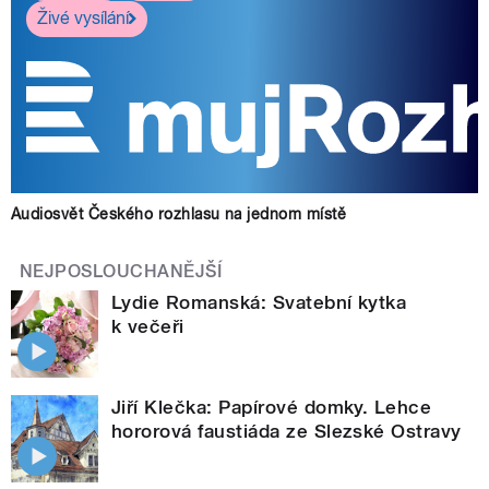
Živé vysílání
Audiosvět Českého rozhlasu na jednom místě
NEJPOSLOUCHANĚJŠÍ
Lydie Romanská: Svatební kytka
k večeři
Jiří Klečka: Papírové domky. Lehce
hororová faustiáda ze Slezské Ostravy