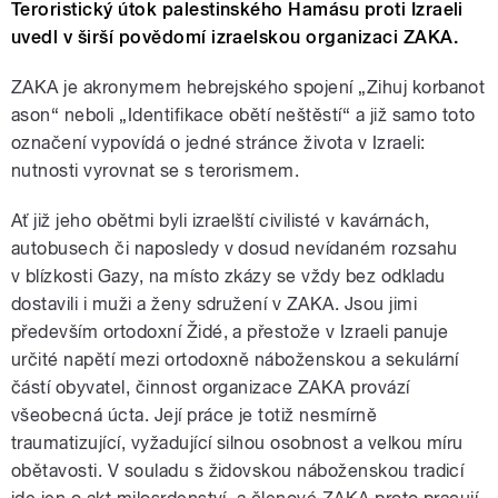
Teroristický útok palestinského Hamásu proti Izraeli
uvedl v širší povědomí izraelskou organizaci ZAKA.
ZAKA je akronymem hebrejského spojení „Zihuj korbanot
ason“ neboli „Identifikace obětí neštěstí“ a již samo toto
označení vypovídá o jedné stránce života v Izraeli:
nutnosti vyrovnat se s terorismem.
Ať již jeho obětmi byli izraelští civilisté v kavárnách,
autobusech či naposledy v dosud nevídaném rozsahu
v blízkosti Gazy, na místo zkázy se vždy bez odkladu
dostavili i muži a ženy sdružení v ZAKA. Jsou jimi
především ortodoxní Židé, a přestože v Izraeli panuje
určité napětí mezi ortodoxně náboženskou a sekulární
částí obyvatel, činnost organizace ZAKA provází
všeobecná úcta. Její práce je totiž nesmírně
traumatizující, vyžadující silnou osobnost a velkou míru
obětavosti. V souladu s židovskou náboženskou tradicí