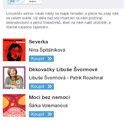
Lincolnův ostrov nikdo nikdy na mapě nenašel, a přece ho znají lidé
na celém světě. Už déle než sto třicet let na něm prožívají
dobrodružství s pěticí trosečníků, kteří na něm našli útočiště, a
hlavně nejedno tajemství.
Severka
Nina Špitálníková
Koupit
Děkovačky Libuše Švormové
Libuše Švormová - Patrik Rozehnal
Koupit
Moci bez nemoci
Šárka Volemanová
Koupit