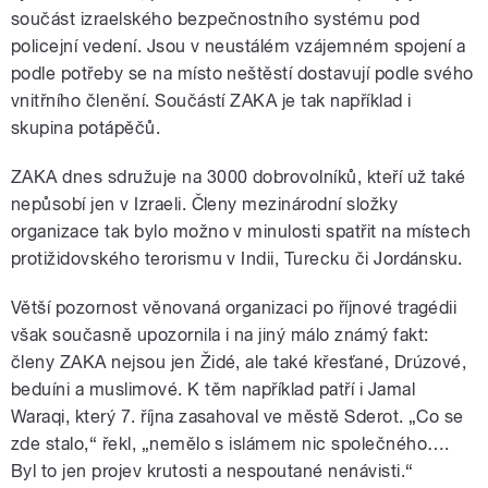
součást izraelského bezpečnostního systému pod
policejní vedení. Jsou v neustálém vzájemném spojení a
podle potřeby se na místo neštěstí dostavují podle svého
vnitřního členění. Součástí ZAKA je tak například i
skupina potápěčů.
ZAKA dnes sdružuje na 3000 dobrovolníků, kteří už také
nepůsobí jen v Izraeli. Členy mezinárodní složky
organizace tak bylo možno v minulosti spatřit na místech
protižidovského terorismu v Indii, Turecku či Jordánsku.
Větší pozornost věnovaná organizaci po říjnové tragédii
však současně upozornila i na jiný málo známý fakt:
členy ZAKA nejsou jen Židé, ale také křesťané, Drúzové,
beduíni a muslimové. K těm například patří i Jamal
Waraqi, který 7. října zasahoval ve městě Sderot. „Co se
zde stalo,“ řekl, „nemělo s islámem nic společného….
Byl to jen projev krutosti a nespoutané nenávisti.“