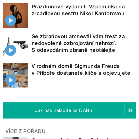
Prázdninové vydání I. Vzpomínka na
zrcadlovou sestru Nikol Kantorovou
Se zbraňovou amnestií vám trest za
nedovolené ozbrojování nehrozí.
S odevzdáním zbraně neotálejte
V rodném domě Sigmunda Freuda
v Příboře dostanete klíče a objevujete
Jak nás naladíte na DABu
VÍCE Z POŘADU