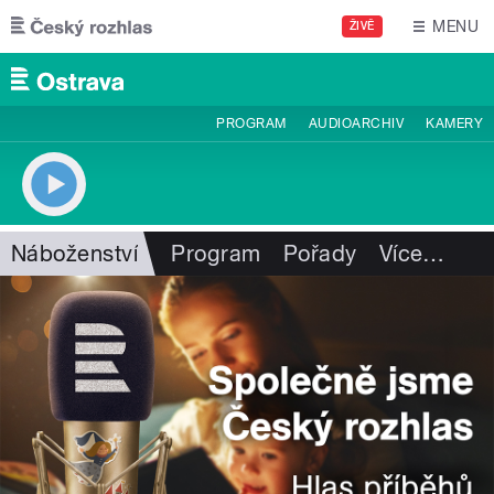
Přejít k hlavnímu obsahu
MENU
ŽIVĚ
PROGRAM
AUDIOARCHIV
KAMERY
Náboženství
Program
Pořady
Více
…