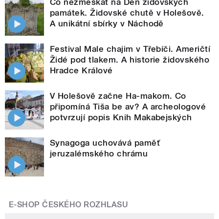
Co nezmeškat na Den židovských
památek. Židovské chutě v Holešově.
A unikátní sbírky v Náchodě
Festival Male chajim v Třebíči. Američtí
Židé pod tlakem. A historie židovského
Hradce Králové
V Holešově začne Ha-makom. Co
připomíná Tiša be av? A archeologové
potvrzují popis Knih Makabejských
Synagoga uchovává paměť
jeruzalémského chrámu
E-SHOP ČESKÉHO ROZHLASU