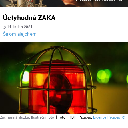
Úctyhodná ZAKA
14. leden 2024
Šalom alejchem
Záchranná služba. Ilustrační foto
|
foto:
TBIT
,
Pixabay
,
Licence Pixabay
,
©