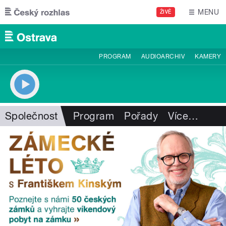
Přejít k hlavnímu obsahu
MENU
ŽIVĚ
PROGRAM
AUDIOARCHIV
KAMERY
Společnost
Program
Pořady
Více
…