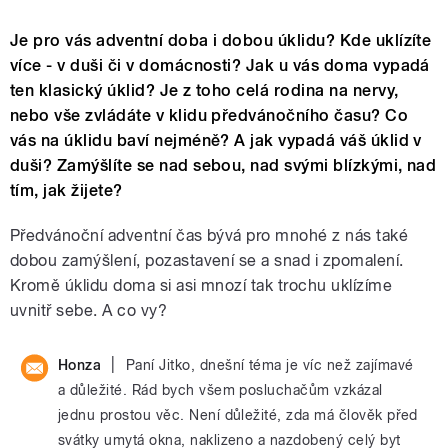
Je pro vás adventní doba i dobou úklidu? Kde uklízíte
více - v duši či v domácnosti? Jak u vás doma vypadá
ten klasický úklid? Je z toho celá rodina na nervy,
nebo vše zvládáte v klidu předvánočního času? Co
vás na úklidu baví nejméně? A jak vypadá váš úklid v
duši? Zamýšlíte se nad sebou, nad svými blízkými, nad
tím, jak žijete?
Předvánoční adventní čas bývá pro mnohé z nás také
dobou zamýšlení, pozastavení se a snad i zpomalení.
Kromě úklidu doma si asi mnozí tak trochu uklízíme
uvnitř sebe. A co vy?
|
Honza
Paní Jitko, dnešní téma je víc než zajímavé
a důležité. Rád bych všem posluchačům vzkázal
jednu prostou věc. Není důležité, zda má člověk před
svátky umytá okna, naklizeno a nazdobený celý byt