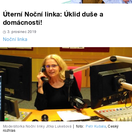
Úterní Noční linka: Úklid duše a
domácnosti!
3. prosinec 2019
Noční linka
Moderátorka Noční linky Jitka Lukešová
|
foto:
Petr Kubala
,
Český
rozhlas