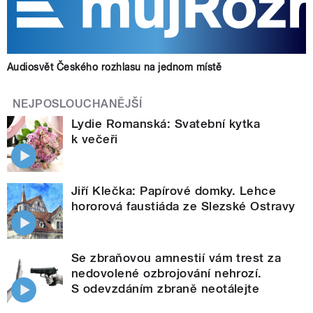
Audiosvět Českého rozhlasu na jednom místě
NEJPOSLOUCHANĚJŠÍ
Lydie Romanská: Svatební kytka
k večeři
Jiří Klečka: Papírové domky. Lehce
hororová faustiáda ze Slezské Ostravy
Se zbraňovou amnestií vám trest za
nedovolené ozbrojování nehrozí.
S odevzdáním zbraně neotálejte