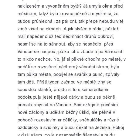
naklizeném a vyvoněném bytě? Já umyla okna před
měsícem, když bylo zrovna pěkně a myslím si, že
budou průhledná i za pár dní, tak přece nebudu v té
zimě viset na oknech. A jak slyším v rádiu, někteří
mají napečeno už teď sedmnáct druhů cukroví,
nesmí se na to sáhnout, aby se nesnědlo, přes
Vánoce se nacpou, půlka toho zbude a po Vánocích
to nikdo nechce. No, já si pěkně chodím po městě, v
neděli se rozsvěcel nádherný vánoční strom, byla
tam půlka města, popíjel se svařák a punč, zpívaly
tam děti. Příští týden začnou ve městě trhy se
spoustou stánků, projdu si to s kamarádkami,
podokupuju ještě nějaké dárky a budu se pěkně
pomalu chystat na Vánoce. Samozřejmě pověsím
nové záclony a udělám běžný úklid, ale pěkně v
pohodě rozestavím andělíčky, sněhuláčky a různé
ozdobičky a svícínky a budu čekat na Ježíška. Pokoj
v duši všem, co je nezachvátilo šílenství a budu