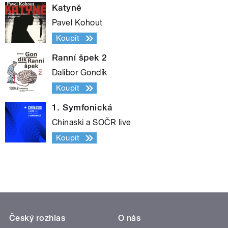
Katyně
Pavel Kohout
Koupit
Ranní špek 2
Dalibor Gondík
Koupit
1. Symfonická
Chinaski a SOČR live
Koupit
Český rozhlas
O nás