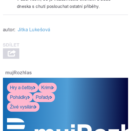
dneska s chutí poslouchat ostatní příběhy.
autor:
Jitka Lukešová
mujRozhlas
Hry a četby
Krimi
Pohádky
Pořady
Živé vysílání