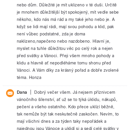
nebo dům. Důležité je mít uklizeno v té duši. Určitě
je mnohem důležitější být spokojený, mít vedle sebe
někoho, kdo nás má rád a my také jeho nebo je. A
když se lidi mají rádi, mají svou pohodu a klid, pak
není vůbec podstatné, zda je doma
naklizeno,napečeno nebo nazdobeno. Hlavní je,
myslet na tuhle důležitou věc po celý rok a nejen
před svátky a Vánoci. Přeji všem mnoho pohody a
klidu a hlavně ať nepodléháme tomu shonu před
Vánoci. A Vám díky za krásný pořad a dobře zvolené
téma. Honza
|
Dana
Dobrý večer všem. Já nejsem příznivcem
vánočního šílenství, ať už se to týká úklidu, nákupů,
pečení a všeho ostatního. Kdo přece uklízí běžně,
tak nemůže být tak neskutečně zaskočen. Nevím, to
mají všichni dnes a za týden taky nepořádek a
najednou jsou Vánoce a uklidí si a sedí celé svátky v