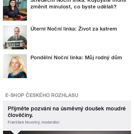
Středeční Noční linka: Kdybyste mohli
změnit minulost, co byste udělali?
Úterní Noční linka: Život za katrem
Pondělní Noční linka: Můj rodný dům
E-SHOP ČESKÉHO ROZHLASU
Přijměte pozvání na úsměvný doušek moudré
člověčiny.
František Novotný, moderátor