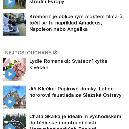
střední Evropy
Kroměříž je oblíbeným městem filmařů,
točil se tu například Amadeus,
Napoleon nebo Angelika
NEJPOSLOUCHANĚJŠÍ
Lydie Romanská: Svatební kytka
k večeři
Jiří Klečka: Papírové domky. Lehce
hororová faustiáda ze Slezské Ostravy
Chata Skalka je ideálním východiskem
do těšínské i centrální části
Moravskoslezských Beskyd