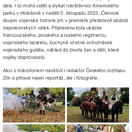
děla. I to mohli vidět a slyšet návštěvníci Amerického
parku v Holešově v neděli 5. listopadu 2023. Členové
skupin vojenské historie jim v premiéře představili období
napoleonských válek. Připravena byla ukázka
francouzského, pruského a ruského regimentu,
vojenského lazaretu, kuchyně včetně ochutnávek
vojenského guláše, náhled do života žen a dětí, které
vojáky doprovázely.
Akci s mikrofonem navštívil i redaktor Českého rozhlasu
Zlín a přinesl nejen reportáž, ale i fotografie.