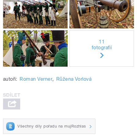
11
fotografií
autoři:
Roman Verner
,
Růžena Vorlová
Všechny díly pořadu na mujRozhlas