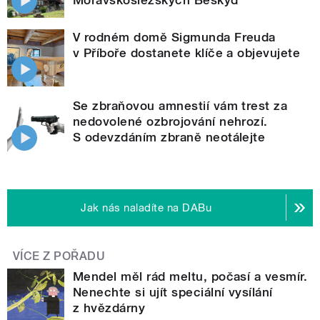
V rodném domě Sigmunda Freuda
v Příboře dostanete klíče a objevujete
Se zbraňovou amnestií vám trest za
nedovolené ozbrojování nehrozí.
S odevzdáním zbraně neotálejte
Jak nás naladíte na DABu
VÍCE Z POŘADU
Mendel měl rád meltu, počasí a vesmír.
Nenechte si ujít speciální vysílání
z hvězdárny