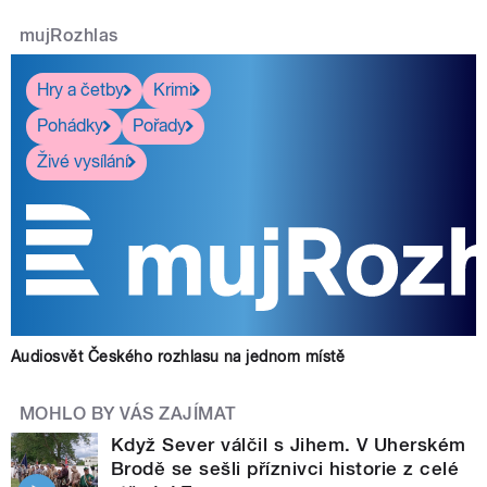
mujRozhlas
Hry a četby
Krimi
Pohádky
Pořady
Živé vysílání
Audiosvět Českého rozhlasu na jednom místě
MOHLO BY VÁS ZAJÍMAT
Když Sever válčil s Jihem. V Uherském
Brodě se sešli příznivci historie z celé