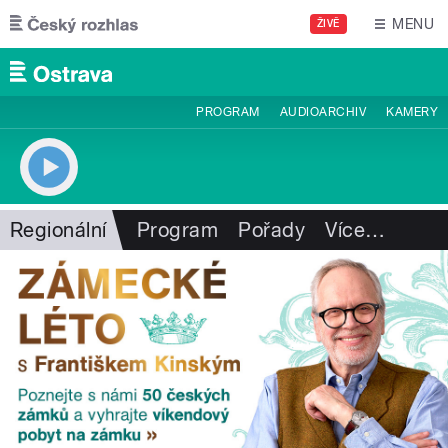
Přejít k hlavnímu obsahu
MENU
ŽIVĚ
PROGRAM
AUDIOARCHIV
KAMERY
Regionální
Program
Pořady
Více
…