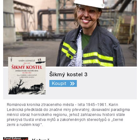
Šikmý kostel 3
Koupit
Románová kronika ztraceného města - léta 1945–1961. Karin
Lednická předkládá do značné míry převratný, dosavadní paradigma
měnící obraz hornického regionu, jehož zahlazenou historii stále
překrývá tlustá vrstva mýtů a zakořeněných stereotypů o „černé
zemi a rudém kraji“.