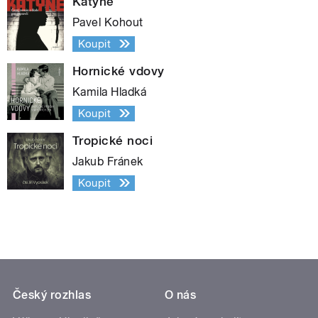
Katyně
Pavel Kohout
Koupit
Hornické vdovy
Kamila Hladká
Koupit
Tropické noci
Jakub Fránek
Koupit
Český rozhlas
O nás