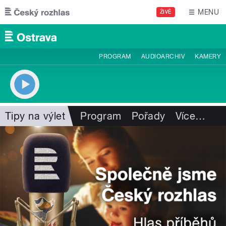
Přejít k hlavnímu obsahu
MENU
ŽIVĚ
PROGRAM
AUDIOARCHIV
KAMERY
Tipy na výlet
Program
Pořady
Více
…