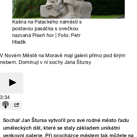
Kašna na Palackého náměstí s
postavou pasáčka s ovečkou
nazvaná Píseň hor | Foto: Petr
Hladík
V Novém Městě na Moravě mají galerii přímo pod širým
nebem. Dominují v ní sochy Jana Štursy
3:34
Sochař Jan Štursa vytvořil pro své rodné město řadu
uměleckých děl, které se staly základem unikátní
venkovní galerie. Při procházce městem tak můžete na