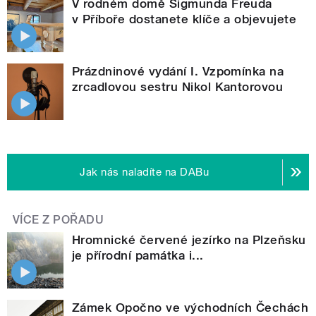
V rodném domě Sigmunda Freuda
v Příboře dostanete klíče a objevujete
Prázdninové vydání I. Vzpomínka na
zrcadlovou sestru Nikol Kantorovou
Jak nás naladíte na DABu
VÍCE Z POŘADU
Hromnické červené jezírko na Plzeňsku
je přírodní památka i...
Zámek Opočno ve východních Čechách