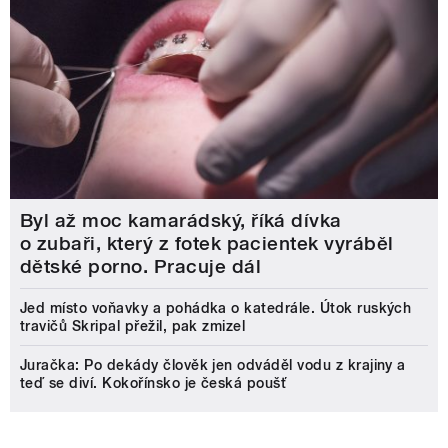
Byl až moc kamarádský, říká dívka
o zubaři, který z fotek pacientek vyráběl
dětské porno. Pracuje dál
Jed místo voňavky a pohádka o katedrále. Útok ruských
travičů Skripal přežil, pak zmizel
Juračka: Po dekády člověk jen odváděl vodu z krajiny a
teď se diví. Kokořínsko je česká poušť