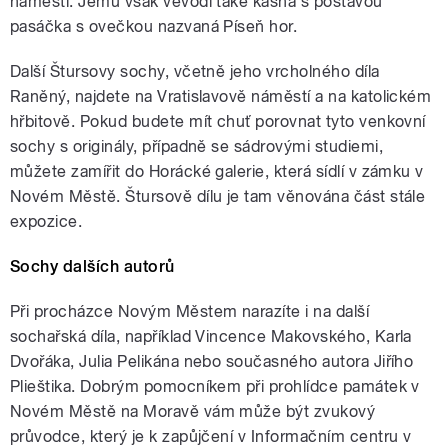
náměstí. Jemu však vévodí také kašna s postavou
pasáčka s ovečkou nazvaná Píseň hor.
Další Štursovy sochy, včetně jeho vrcholného díla
Raněný, najdete na Vratislavově náměstí a na katolickém
hřbitově. Pokud budete mít chuť porovnat tyto venkovní
sochy s originály, případně se sádrovými studiemi,
můžete zamířit do Horácké galerie, která sídlí v zámku v
Novém Městě. Štursově dílu je tam věnována část stále
expozice.
Sochy dalších autorů
Při procházce Novým Městem narazíte i na další
sochařská díla, například Vincence Makovského, Karla
Dvořáka, Julia Pelikána nebo současného autora Jiřího
Plieštika. Dobrým pomocníkem při prohlídce památek v
Novém Městě na Moravě vám může být zvukový
průvodce, který je k zapůjčení v Informačním centru v