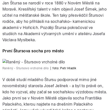
Jan Štursa se narodil v roce 1880 v Novém Městě na
Moravě. Kreslířský talent v něm objevil Josef Šimek, jeho
učitel na měšťanské škole. Ten taky přesvědčil Štursovi
rodiče, aby ho přihlásili na sochařsko– kamenickou
akademii v Hořicích. Později Štursa pokračoval ve
studiích na Akademii výtvarných umění v ateliéru Josefa
Václava Myslbeka.
První Štursova socha pro město
Raněný - Štursovo vrcholné dílo
|
foto:
Petr Hladík
V době studií mladého Štursu podporoval mimo jiné
novoměstský starosta Josef Jelínek - a byl to právě on,
kdo ho vyzval, aby začal se sochařskou výzdobou města.
Jako první se v Novém Městě objevila socha Františka
Palackého, kterou najdete na dnešním Palackého