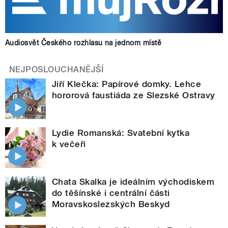
Audiosvět Českého rozhlasu na jednom místě
NEJPOSLOUCHANĚJŠÍ
Jiří Klečka: Papírové domky. Lehce
hororová faustiáda ze Slezské Ostravy
Lydie Romanská: Svatební kytka
k večeři
Chata Skalka je ideálním východiskem
do těšínské i centrální části
Moravskoslezských Beskyd