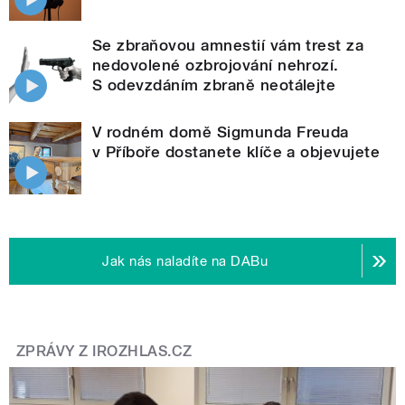
Se zbraňovou amnestií vám trest za
nedovolené ozbrojování nehrozí.
S odevzdáním zbraně neotálejte
V rodném domě Sigmunda Freuda
v Příboře dostanete klíče a objevujete
Jak nás naladíte na DABu
ZPRÁVY Z IROZHLAS.CZ