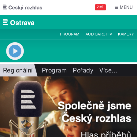
Přejít k hlavnímu obsahu
MENU
ŽIVĚ
PROGRAM
AUDIOARCHIV
KAMERY
Regionální
Program
Pořady
Více
…