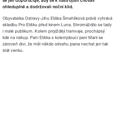
se jen doporučuje, aby se k nástrojům chovali
ohleduplně a dodržovali noční klid.
Obyvatelka Ostravy-Jihu Eliška Šmehlíková právě vyhrává
skladbu Pro Elišku před kinem Luna. Shromáždilo se tady
i malé publikum. Kolem projíždějí tramvaje, procházejí
lidé na nákup. Paní Eliška s kolemjdoucí paní Marií se
zároveň diví, že měl někdo odvahu piana nechat jen tak
stát venku.