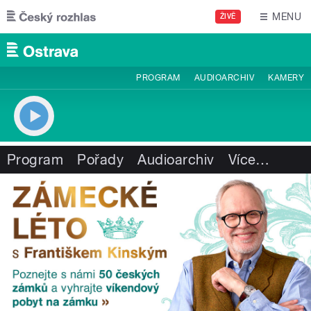
Přejít k hlavnímu obsahu
MENU
ŽIVĚ
PROGRAM
AUDIOARCHIV
KAMERY
Program
Pořady
Audioarchiv
Více
…