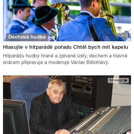
Dechová hudba
Hlasujte v hitparádě pořadu Chtěl bych mít kapelu
Hitparádu hudby hrané a zpívané ústy, dechem a hlavně
srdcem připravuje a moderuje Václav Bělohlavý.
14 minut