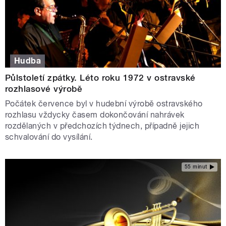
Hudba
Půlstoletí zpátky. Léto roku 1972 v ostravské
rozhlasové výrobě
Počátek července byl v hudební výrobě ostravského
rozhlasu vždycky časem dokončování nahrávek
rozdělaných v předchozích týdnech, případně jejich
schvalování do vysílání.
55 minut