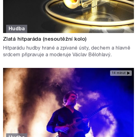
Hudba
Zlatá hitparáda (nesoutěžní kolo)
Hitparádu hudby hrané a zpívané ústy, dechem a hlavně
srdcem připravuje a moderuje Václav Bělohlavý.
14 minut