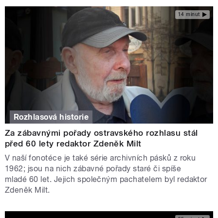
14 minut
Rozhlasová historie
Za zábavnými pořady ostravského rozhlasu stál
před 60 lety redaktor Zdeněk Milt
V naší fonotéce je také série archivních pásků z roku
1962; jsou na nich zábavné pořady staré či spíše
mladé 60 let. Jejich společným pachatelem byl redaktor
Zdeněk Milt.