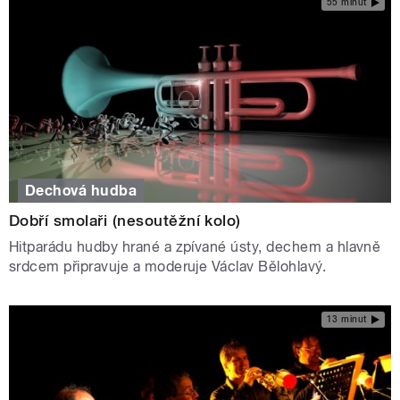
55 minut
Dechová hudba
Dobří smolaři (nesoutěžní kolo)
Hitparádu hudby hrané a zpívané ústy, dechem a hlavně
srdcem připravuje a moderuje Václav Bělohlavý.
13 minut