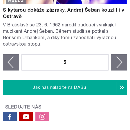
Hudba
S kytarou dokáže zázraky. Andrej Šeban kouzlil i v
Ostravě
V Bratislavě se 23. 6. 1962 narodil budoucí vynikající
muzikant Andrej Šeban. Během studií se potkal s
Borisem Urbánkem, a díky tomu zanechal i výraznou
ostravskou stopu.
STRÁNKY
5
n
zí
Jak nás naladíte na DABu
SLEDUJTE NÁS