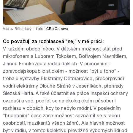
Václav Bělohlavý
|
foto:
ČRo Ostrava
Co považuji za rozhlasová "nej" v mé práci:
V každém období něco. V dětském možnost stát před
mikrofonem s Luborem Tokošem, Bořivojem Navrátilem,
Jiřinou Froňkovou a řadou dalších. V pracovním -
zpravodajskopublicistickém - možnost "být u toho" -
třeba u výstavby Elektrárny Dětmarovice, přečerpávací
vodní elektrárny Dlouhé Stráně v Jeseníkách, přehrady
Slezská Harta. A také účastnit se práce inspekcí ochrany
ovzduší a vod, podílet se na ekologickém působení
rozhlasu v dobách, kdy to nebylo módní. V posledním
"hudebním" čase zase možnost seznámit se s řadou
osobností, muzikantů všech žánrů. Ale hlavně možnost
být v rádiu, v tomto kolektivu převážně výborných lidí od