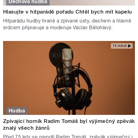
Dechová hudba
Hlasujte v hitparádě pořadu Chtěl bych mít kapelu
Hitparádu hudby hrané a zpívané ústy, dechem a hlavně
srdcem připravuje a moderuje Václav Bělohlavý.
12 minut
Hudba
Zpívající horník Radim Tomáš byl výjimečný zpěvák
znalý všech žánrů
Před 75 lety se narodil Radim Tomáš, zpěvák výjimečný i