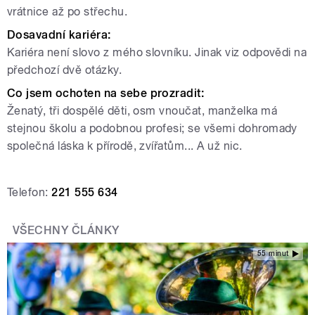
vrátnice až po střechu.
Dosavadní kariéra:
Kariéra není slovo z mého slovníku. Jinak viz odpovědi na
předchozí dvě otázky.
Co jsem ochoten na sebe prozradit:
Ženatý, tři dospělé děti, osm vnoučat, manželka má
stejnou školu a podobnou profesi; se všemi dohromady
společná láska k přírodě, zvířatům... A už nic.
Telefon:
221 555 634
VŠECHNY ČLÁNKY
55 minut