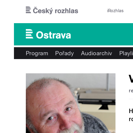
Přejít k hlavnímu obsahu
iRozhlas
Program
Pořady
Audioarchiv
Playl
r
H
r