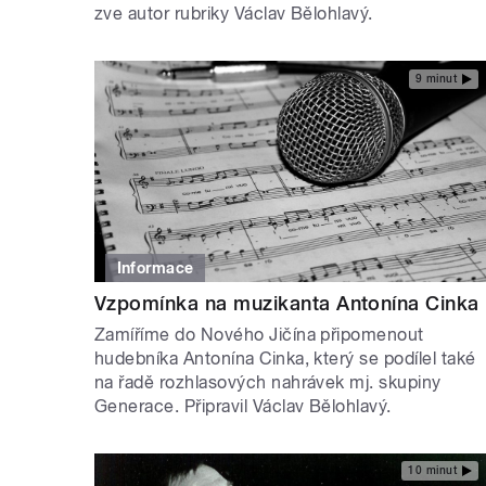
zve autor rubriky Václav Bělohlavý.
9 minut
Informace
Vzpomínka na muzikanta Antonína Cinka
Zamíříme do Nového Jičína připomenout
hudebníka Antonína Cinka, který se podílel také
na řadě rozhlasových nahrávek mj. skupiny
Generace. Připravil Václav Bělohlavý.
10 minut