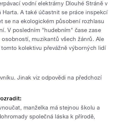
erpávací vodní elektrárny Dlouhé Stráně v
 Harta. A také účastnit se práce inspekcí
et se na ekologickém působení rozhlasu
ní. V posledním "hudebním" čase zase
 osobností, muzikantů všech žánrů. Ale
 tomto kolektivu převážně výborných lidí
ovníku. Jinak viz odpovědi na předchozí
ozradit:
m vnoučat, manželka má stejnou školu a
dohromady společná láska k přírodě,