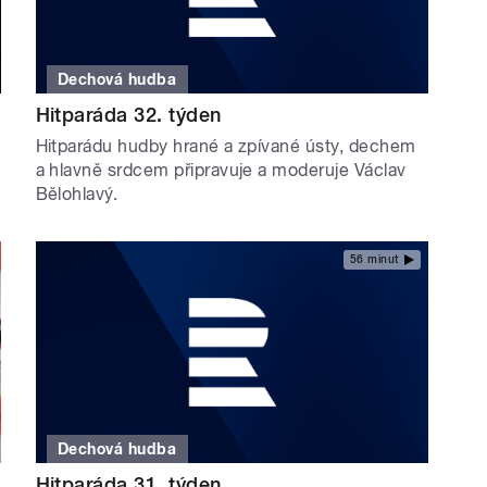
Dechová hudba
Hitparáda 32. týden
Hitparádu hudby hrané a zpívané ústy, dechem
a hlavně srdcem připravuje a moderuje Václav
Bělohlavý.
56 minut
Dechová hudba
Hitparáda 31. týden