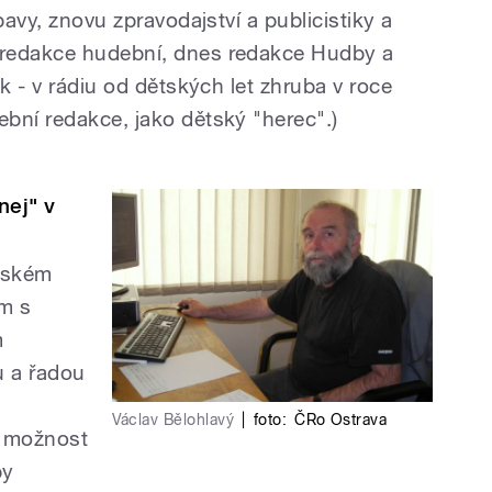
bavy, znovu zpravodajství a publicistiky a
 redakce hudební, dnes redakce Hudby a
ak - v rádiu od dětských let zhruba v roce
bní redakce, jako dětský "herec".)
nej" v
tském
m s
m
u a řadou
Václav Bělohlavý
|
foto:
ČRo Ostrava
- možnost
by