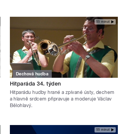
55 minut
Dechová hudba
Hitparáda 34. týden
Hitparádu hudby hrané a zpívané ústy, dechem
a hlavně srdcem připravuje a moderuje Václav
Bělohlavý.
55 minut