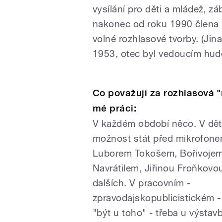
vysílání pro děti a mládež, zá
nakonec od roku 1990 člena
volné rozhlasové tvorby. (Jin
1953, otec byl vedoucím hude
Co považuji za rozhlasová "
mé práci:
V každém období něco. V dě
možnost stát před mikrofone
Luborem Tokošem, Bořivoje
Navrátilem, Jiřinou Froňkovo
dalších. V pracovním -
zpravodajskopublicistickém 
"být u toho" - třeba u výstav