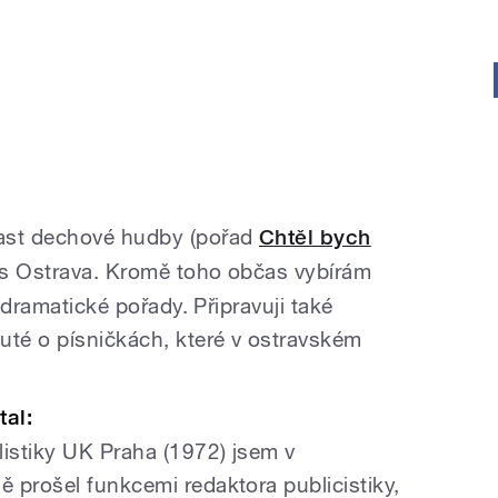
last dechové hudby (pořad
Chtěl bych
as Ostrava. Kromě toho občas vybírám
ě dramatické pořady. Připravuji také
té o písničkách, které v ostravském
tal:
listiky UK Praha (1972) jsem v
 prošel funkcemi redaktora publicistiky,