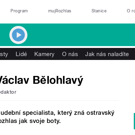
Program
mujRozhlas
Stanice
O r
isty
Lidé
Kamery
O nás
Jak nás naladíte
Václav Bělohlavý
edaktor
udební specialista, který zná ostravský
ozhlas jak svoje boty.