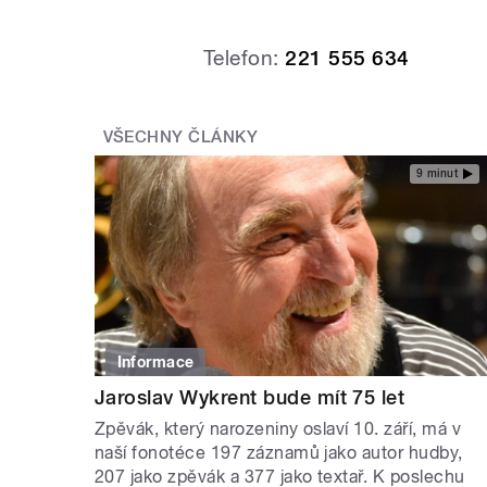
Telefon:
221 555 634
VŠECHNY ČLÁNKY
9 minut
Informace
Jaroslav Wykrent bude mít 75 let
Zpěvák, který narozeniny oslaví 10. září, má v
naší fonotéce 197 záznamů jako autor hudby,
207 jako zpěvák a 377 jako textař. K poslechu