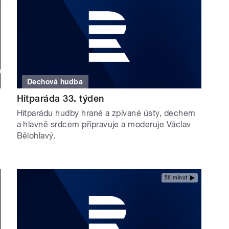
Dechová hudba
Hitparáda 33. týden
Hitparádu hudby hrané a zpívané ústy, dechem
a hlavně srdcem připravuje a moderuje Václav
Bělohlavý.
56 minut