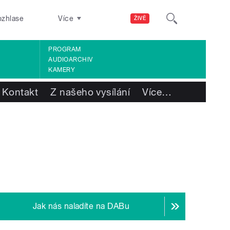
ozhlase
Více
ŽIVĚ
PROGRAM
AUDIOARCHIV
KAMERY
Kontakt
Z našeho vysílání
Více
…
Jak nás naladíte na DABu