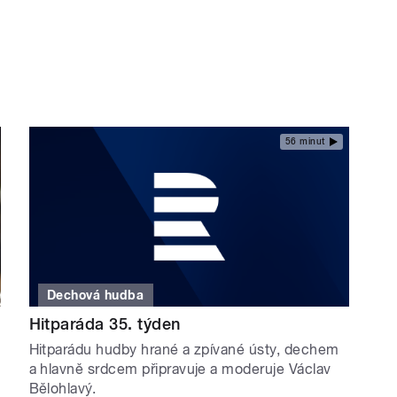
56 minut
Dechová hudba
Hitparáda 35. týden
Hitparádu hudby hrané a zpívané ústy, dechem
a hlavně srdcem připravuje a moderuje Václav
Bělohlavý.