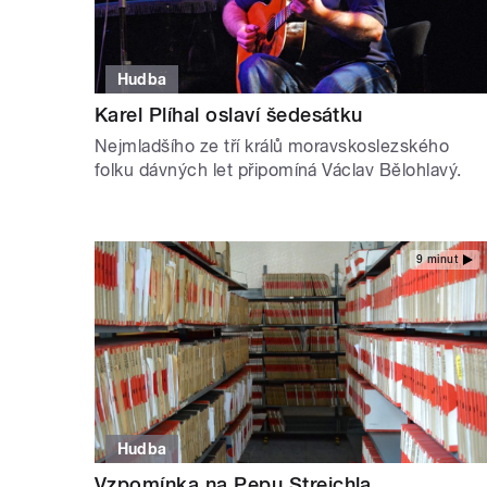
Hudba
Karel Plíhal oslaví šedesátku
Nejmladšího ze tří králů moravskoslezského
folku dávných let připomíná Václav Bělohlavý.
9 minut
Hudba
Vzpomínka na Pepu Streichla