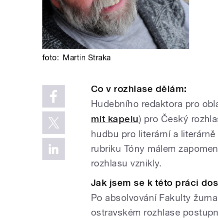
foto:
Martin Straka
Co v rozhlase dělám:
Hudebního redaktora pro ob
mít kapelu
) pro Český rozhl
hudbu pro literární a literárn
rubriku Tóny málem zapomenu
rozhlasu vznikly.
Jak jsem se k této práci dos
Po absolvování Fakulty žurna
ostravském rozhlase postupně