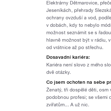
Elektrárny Dětmarovice, přeč
Jeseníkách, přehrady Slezská
ochrany ovzduší a vod, podíl
v dobách, kdy to nebylo mód
možnost seznámit se s řadou
hlavně možnost být v rádiu, v
od vrátnice až po střechu.
Dosavadní kariéra:
Kariéra není slovo z mého sl
dvě otázky.
Co jsem ochoten na sebe pr
Ženatý, tři dospělé děti, os
podobnou profesi; se všemi 
zvířatům... A už nic.