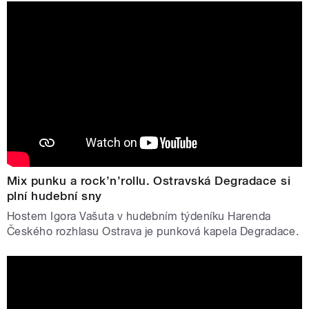
Mix punku a rock’n’rollu. Ostravská Degradace si
plní hudební sny
Hostem Igora Vašuta v hudebním týdeníku Harenda
Českého rozhlasu Ostrava je punková kapela Degradace.