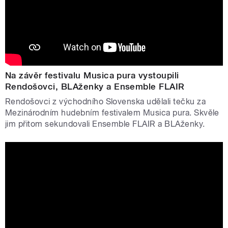
Na závěr festivalu Musica pura vystoupili
Rendošovci, BLAženky a Ensemble FLAIR
Rendošovci z východního Slovenska udělali tečku za
Mezinárodním hudebním festivalem Musica pura. Skvěle
jim přitom sekundovali Ensemble FLAIR a BLAženky.