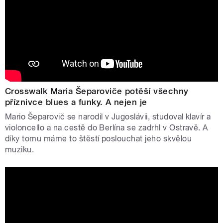
Crosswalk Maria Šeparoviče potěší všechny
příznivce blues a funky. A nejen je
Mario Šeparovič se narodil v Jugoslávii, studoval klavír a
violoncello a na cestě do Berlína se zadrhl v Ostravě. A
díky tomu máme to štěstí poslouchat jeho skvělou
muziku.