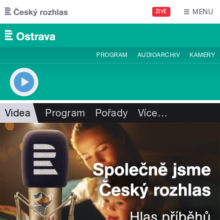
Přejít k hlavnímu obsahu
MENU
ŽIVĚ
PROGRAM
AUDIOARCHIV
KAMERY
Videa
Program
Pořady
Více
…