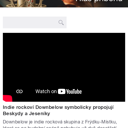
Indie rockoví Downbelow symbolicky propojují
Beskydy a Jeseníky
Downbelow je indie rocková skupina z Frýdku-Místku,