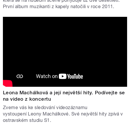
která se na hudební scéně pohybuje už dvě desetiletí.
První album muzikanti z kapely natočili v roce 2011.
Leona Machálková a její největší hity. Podívejte se
na video z koncertu
Zveme vás ke sledování videozáznamu
vystoupení Leony Machálkové. Své největší hity zpívá v
ostravském studiu S1.