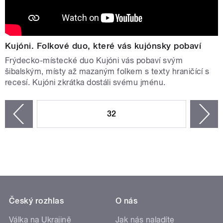
Kujóni. Folkové duo, které vás kujónsky pobaví
Frýdecko-místecké duo Kujóni vás pobaví svým
šibalským, místy až mazaným folkem s texty hraničící s
recesí. Kujóni zkrátka dostáli svému jménu.
STRÁNKY
32
n
zí
Český rozhlas
O nás
Válka na Ukrajině
Jak nás naladíte