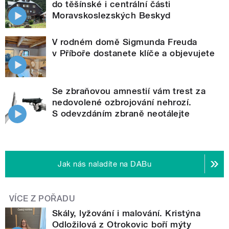
do těšínské i centrální části
Moravskoslezských Beskyd
V rodném domě Sigmunda Freuda
v Příboře dostanete klíče a objevujete
Se zbraňovou amnestií vám trest za
nedovolené ozbrojování nehrozí.
S odevzdáním zbraně neotálejte
Jak nás naladíte na DABu
VÍCE Z POŘADU
Skály, lyžování i malování. Kristýna
Odložilová z Otrokovic boří mýty