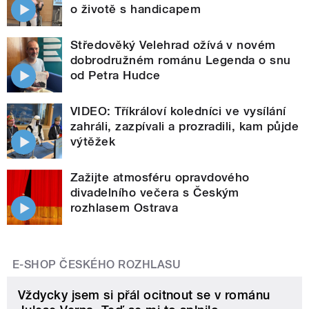
o životě s handicapem
Středověký Velehrad ožívá v novém
dobrodružném románu Legenda o snu
od Petra Hudce
VIDEO: Tříkráloví koledníci ve vysílání
zahráli, zazpívali a prozradili, kam půjde
výtěžek
Zažijte atmosféru opravdového
divadelního večera s Českým
rozhlasem Ostrava
E-SHOP ČESKÉHO ROZHLASU
Vždycky jsem si přál ocitnout se v románu