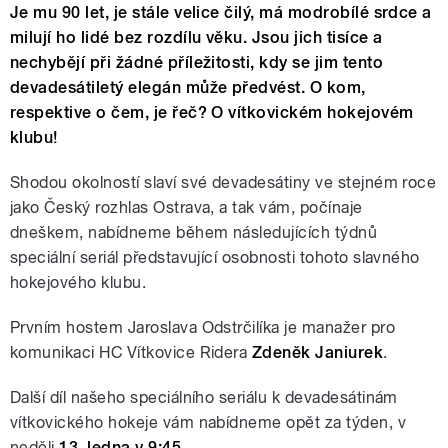
Je mu 90 let, je stále velice čilý, má modrobílé srdce a
milují ho lidé bez rozdílu věku. Jsou jich tisíce a
nechybějí při žádné příležitosti, kdy se jim tento
devadesátiletý elegán může předvést. O kom,
respektive o čem, je řeč? O vítkovickém hokejovém
klubu!
Shodou okolností slaví své devadesátiny ve stejném roce
jako Český rozhlas Ostrava, a tak vám, počínaje
dneškem, nabídneme během následujících týdnů
speciální seriál představující osobnosti tohoto slavného
hokejového klubu.
Prvním hostem Jaroslava Odstrčilíka je manažer pro
komunikaci HC Vítkovice Ridera
Zdeněk Janiurek
.
Další díl našeho speciálního seriálu k devadesátinám
vítkovického hokeje vám nabídneme opět za týden, v
neděli
13. ledna v 9:45
.