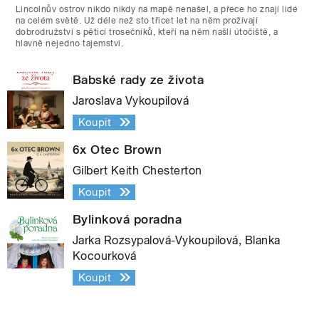
Lincolnův ostrov nikdo nikdy na mapě nenašel, a přece ho znají lidé
na celém světě. Už déle než sto třicet let na něm prožívají
dobrodružství s pěticí trosečníků, kteří na něm našli útočiště, a
hlavně nejedno tajemství.
Babské rady ze života
Jaroslava Vykoupilová
Koupit
6x Otec Brown
Gilbert Keith Chesterton
Koupit
Bylinková poradna
Jarka Rozsypalová-Vykoupilová, Blanka
Kocourková
Koupit