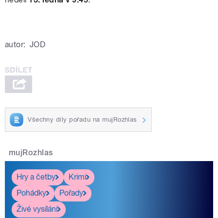
autor:
JOD
Všechny díly pořadu na mujRozhlas
mujRozhlas
Hry a četby
Krimi
Pohádky
Pořady
Živé vysílání