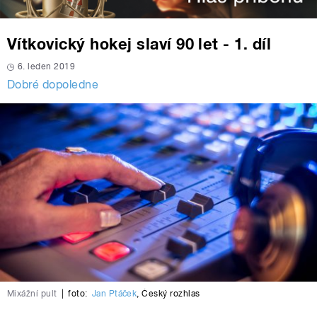
Vítkovický hokej slaví 90 let - 1. díl
6. leden 2019
Dobré dopoledne
Mixážní pult
|
foto:
Jan Ptáček
,
Český rozhlas