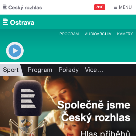
Přejít k hlavnímu obsahu
MENU
ŽIVĚ
PROGRAM
AUDIOARCHIV
KAMERY
Sport
Program
Pořady
Více
…