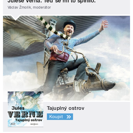
Julese Verna. Teď se mi to splnilo.
Václav Žmolík, moderátor
Tajuplný ostrov
Koupit