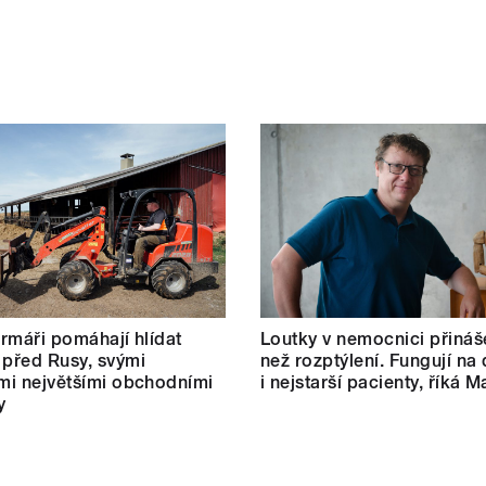
farmáři pomáhají hlídat
Loutky v nemocnici přináše
 před Rusy, svými
než rozptýlení. Fungují na 
ími největšími obchodními
i nejstarší pacienty, říká M
y