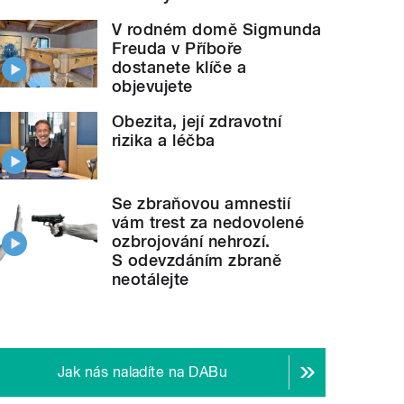
V rodném domě Sigmunda
Freuda v Příboře
dostanete klíče a
objevujete
Obezita, její zdravotní
rizika a léčba
Se zbraňovou amnestií
vám trest za nedovolené
ozbrojování nehrozí.
S odevzdáním zbraně
neotálejte
Jak nás naladíte na DABu