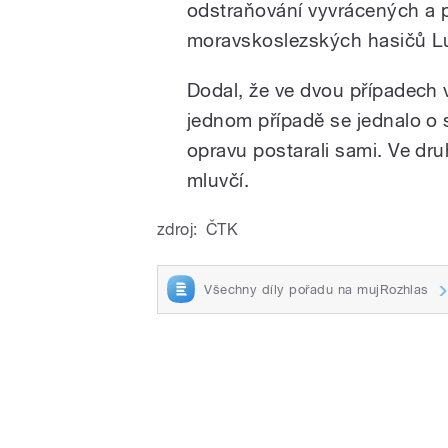
odstraňování vyvrácených a p
moravskoslezských hasičů L
Dodal, že ve dvou případech ví
jednom případě se jednalo o s
opravu postarali sami. Ve dru
mluvčí.
zdroj:
ČTK
Všechny díly pořadu na mujRozhlas