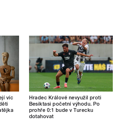
jí víc
Hradec Králové nevyužil proti
děti
Besiktasi početní výhodu. Po
atějka
prohře 0:1 bude v Turecku
dotahovat