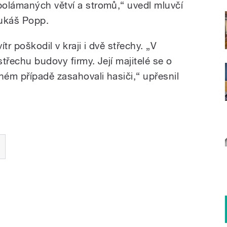
olámaných větví a stromů,“ uvedl mluvčí
ukáš Popp.
tr poškodil v kraji i dvě střechy. „V
třechu budovy firmy. Její majitelé se o
hém případě zasahovali hasiči,“ upřesnil