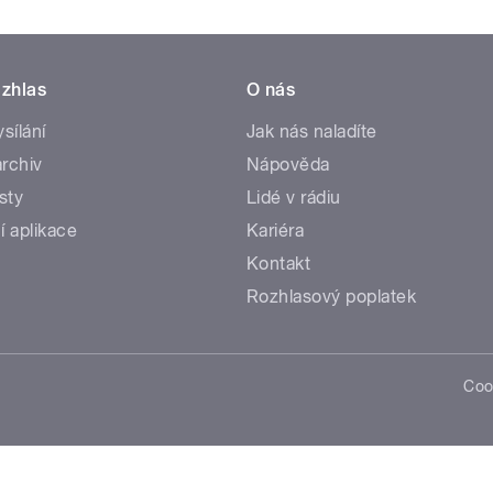
zhlas
O nás
ysílání
Jak nás naladíte
rchiv
Nápověda
sty
Lidé v rádiu
í aplikace
Kariéra
Kontakt
Rozhlasový poplatek
Coo