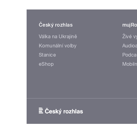
Český rozhlas
mujRo
Válka na Ukrajině
Živé v
Komunální volby
Audioa
Stanice
Podca
eShop
Mobiln