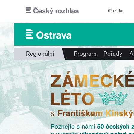
Přejít k hlavnímu obsahu
iRozhlas
Regionální
Program
Pořady
A