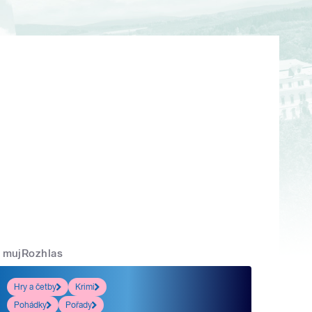
mujRozhlas
Hry a četby
Krimi
Pohádky
Pořady