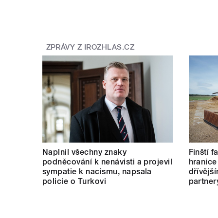
ZPRÁVY Z IROZHLAS.CZ
Naplnil všechny znaky
Finští 
podněcování k nenávisti a projevil
hranice
sympatie k nacismu, napsala
dřívějš
policie o Turkovi
partner