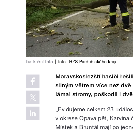
Ilustrační foto
|
foto:
HZS Pardubického kraje
Moravskoslezští hasiči řeši
silným větrem více než dvě 
lámal stromy, poškodil i dvě
„Evidujeme celkem 23 události
v okrese Opava pět, Karviná č
Místek a Bruntál mají po jedn