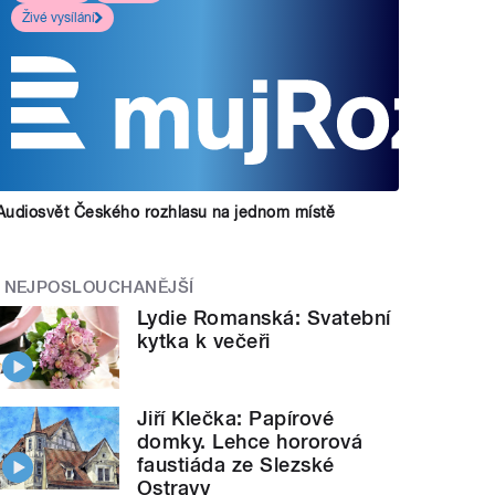
Živé vysílání
Audiosvět Českého rozhlasu na jednom místě
NEJPOSLOUCHANĚJŠÍ
Lydie Romanská: Svatební
kytka k večeři
Jiří Klečka: Papírové
domky. Lehce hororová
faustiáda ze Slezské
Ostravy