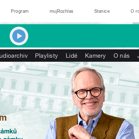
Program
mujRozhlas
Stanice
O r
udioarchiv
Playlisty
Lidé
Kamery
O nás