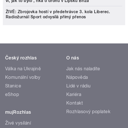
ví, jak to bylo‘, říká o dronu v Lipsku Bříza
ŽIVĚ: Zbrojovka hostí v předehrávce 3. kola Liberec.
Radiožurnál Sport odvysílá přímý přenos
Český rozhlas
O nás
Válka na Ukrajině
Jak nás naladíte
Komunální volby
Nápověda
Stanice
Lidé v rádiu
eShop
Kariéra
Kontakt
Rozhlasový poplatek
mujRozhlas
Živé vysílání