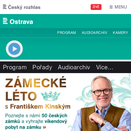
Přejít k hlavnímu obsahu
MENU
ŽIVĚ
PROGRAM
AUDIOARCHIV
KAMERY
Program
Pořady
Audioarchiv
Více
…