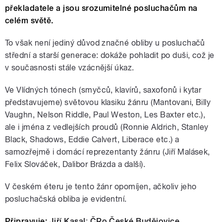
překladatele a jsou srozumitelné posluchačům na
celém světě.
To však není jediný důvod značné obliby u posluchačů
střední a starší generace: dokáže pohladit po duši, což je
v současnosti stále vzácnější úkaz.
Ve Vlídných tónech (smyčců, klavírů, saxofonů i kytar
představujeme) světovou klasiku žánru (Mantovani, Billy
Vaughn, Nelson Riddle, Paul Weston, Les Baxter etc.),
ale i jména z vedlejších proudů (Ronnie Aldrich, Stanley
Black, Shadows, Eddie Calvert, Liberace etc.) a
samozřejmě i domácí reprezentanty žánru (Jiří Malásek,
Felix Slováček, Dalibor Brázda a další).
V českém éteru je tento žánr opomíjen, ačkoliv jeho
posluchačská obliba je evidentní.
Připravuje:
Jiří Kasal
;
ČRo České Budějovice