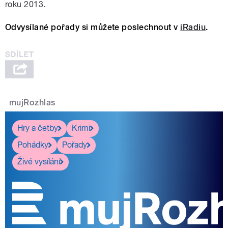
roku 2013.
Odvysílané pořady si můžete poslechnout v
iRadiu
.
mujRozhlas
Hry a četby
Krimi
Pohádky
Pořady
Živé vysílání