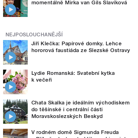
momentálně Mirka van Gils Slavíková
NEJPOSLOUCHANĚJŠÍ
Jiří Klečka: Papírové domky. Lehce
hororová faustiáda ze Slezské Ostravy
Lydie Romanská: Svatební kytka
k večeři
Chata Skalka je ideálním východiskem
do těšínské i centrální části
Moravskoslezských Beskyd
V rodném domě Sigmunda Freuda