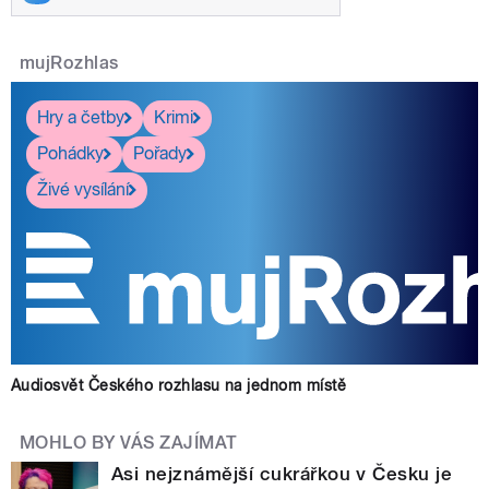
mujRozhlas
Hry a četby
Krimi
Pohádky
Pořady
Živé vysílání
Audiosvět Českého rozhlasu na jednom místě
MOHLO BY VÁS ZAJÍMAT
Asi nejznámější cukrářkou v Česku je