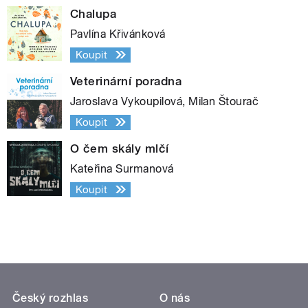
Chalupa
Pavlína Křivánková
Koupit
Veterinární poradna
Jaroslava Vykoupilová, Milan Štourač
Koupit
O čem skály mlčí
Kateřina Surmanová
Koupit
Český rozhlas
O nás