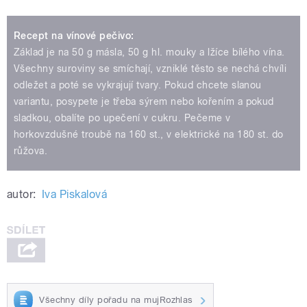
Recept na vínové pečivo:
Základ je na 50 g másla, 50 g hl. mouky a lžíce bílého vína.
Všechny suroviny se smíchají, vzniklé těsto se nechá chvíli
odležet a poté se vykrajují tvary. Pokud chcete slanou
variantu, posypete je třeba sýrem nebo kořením a pokud
sladkou, obalíte po upečení v cukru. Pečeme v
horkovzdušné troubě na 160 st., v elektrické na 180 st. do
růžova.
autor:
Iva Piskalová
Všechny díly pořadu na mujRozhlas