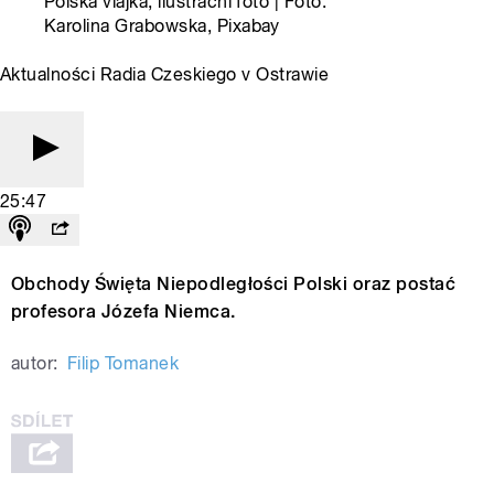
Polská vlajka, ilustrační foto | Foto:
Karolina Grabowska, Pixabay
Aktualności Radia Czeskiego v Ostrawie
25:47
Obchody Święta Niepodległości Polski oraz postać
profesora Józefa Niemca.
autor:
Filip Tomanek