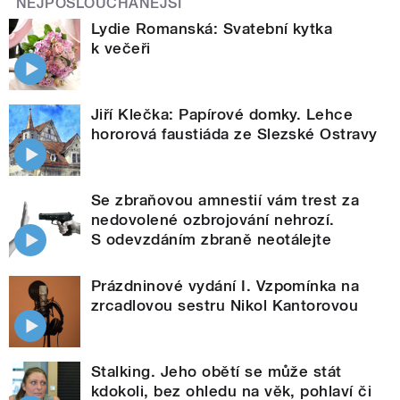
NEJPOSLOUCHANĚJŠÍ
Lydie Romanská: Svatební kytka
k večeři
Jiří Klečka: Papírové domky. Lehce
hororová faustiáda ze Slezské Ostravy
Se zbraňovou amnestií vám trest za
nedovolené ozbrojování nehrozí.
S odevzdáním zbraně neotálejte
Prázdninové vydání I. Vzpomínka na
zrcadlovou sestru Nikol Kantorovou
Stalking. Jeho obětí se může stát
kdokoli, bez ohledu na věk, pohlaví či