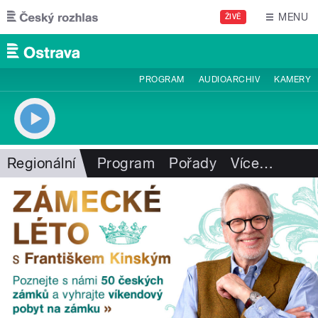
Přejít k hlavnímu obsahu
MENU
ŽIVĚ
PROGRAM
AUDIOARCHIV
KAMERY
Regionální
Program
Pořady
Více
…