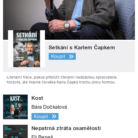
Setkání s Karlem Čapkem
Koupit
Literární fikce, pokus přiblížit literární nadsázkou spisovatele,
filozofa, ale hlavně člověka Karla Čapka trochu jinou formou.
Kost
Bára Dočkalová
Koupit
Nepatrná ztráta osamělosti
Eli Beneš