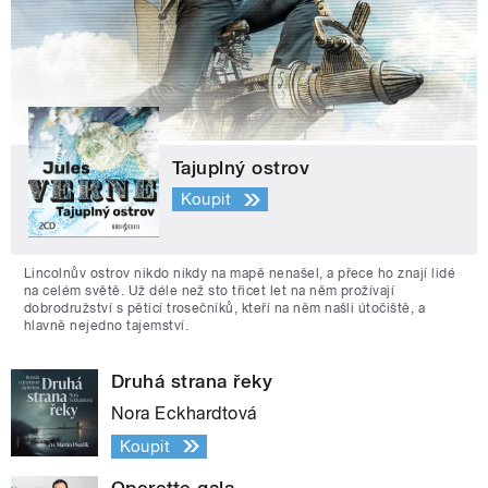
Tajuplný ostrov
Koupit
Lincolnův ostrov nikdo nikdy na mapě nenašel, a přece ho znají lidé
na celém světě. Už déle než sto třicet let na něm prožívají
dobrodružství s pěticí trosečníků, kteří na něm našli útočiště, a
hlavně nejedno tajemství.
Druhá strana řeky
Nora Eckhardtová
Koupit
Operette gala