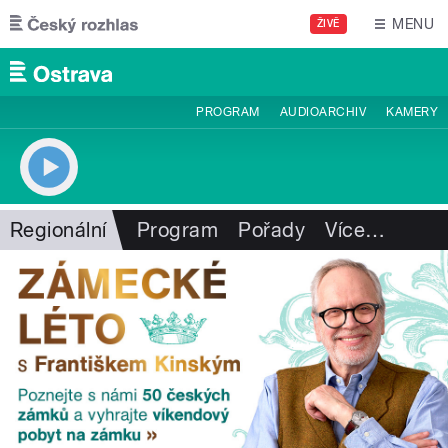
Přejít k hlavnímu obsahu
MENU
ŽIVĚ
PROGRAM
AUDIOARCHIV
KAMERY
Regionální
Program
Pořady
Více
…