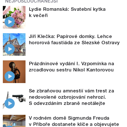
NEJPOSLOUCHANĚJŠÍ
Lydie Romanská: Svatební kytka
k večeři
Jiří Klečka: Papírové domky. Lehce
hororová faustiáda ze Slezské Ostravy
Prázdninové vydání I. Vzpomínka na
zrcadlovou sestru Nikol Kantorovou
Se zbraňovou amnestií vám trest za
nedovolené ozbrojování nehrozí.
S odevzdáním zbraně neotálejte
V rodném domě Sigmunda Freuda
v Příboře dostanete klíče a objevujete