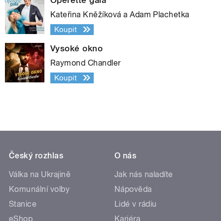
Kateřina Kněžíková a Adam Plachetka
Koupit
Vysoké okno
Raymond Chandler
Koupit
Český rozhlas
O nás
Válka na Ukrajině
Jak nás naladíte
Komunální volby
Nápověda
Stanice
Lidé v rádiu
eShop
Kariéra