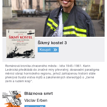
Šikmý kostel 3
Koupit
Románová kronika ztraceného města - léta 1945–1961. Karin
Lednická předkládá do značné míry převratný, dosavadní paradigma
měnící obraz hornického regionu, jehož zahlazenou historii stále
překrývá tlustá vrstva mýtů a zakořeněných stereotypů o „černé
zemi a rudém kraji“.
Bláznova smrt
Václav Erben