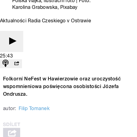
Polská vlajka, ilustrační foto | Foto:
Karolina Grabowska, Pixabay
Aktualności Radia Czeskiego v Ostrawie
25:43
Folkorní NeFest w Hawierzowie oraz uroczystość
wspomnieniowa poświęcona osobistości Józefa
Ondrusza.
autor:
Filip Tomanek