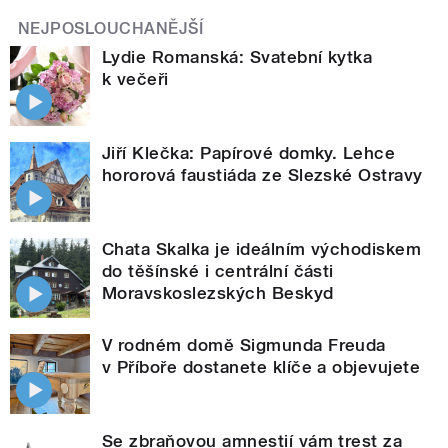
NEJPOSLOUCHANĚJŠÍ
Lydie Romanská: Svatební kytka
k večeři
Jiří Klečka: Papírové domky. Lehce
hororová faustiáda ze Slezské Ostravy
Chata Skalka je ideálním východiskem
do těšínské i centrální části
Moravskoslezských Beskyd
V rodném domě Sigmunda Freuda
v Příboře dostanete klíče a objevujete
Se zbraňovou amnestií vám trest za