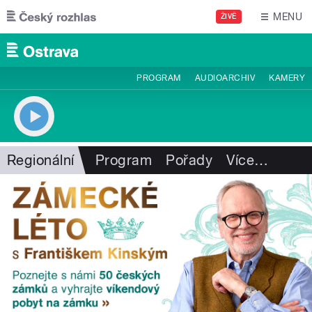
Přejít k hlavnímu obsahu
MENU
ŽIVĚ
PROGRAM
AUDIOARCHIV
KAMERY
Regionální
Program
Pořady
Více
…