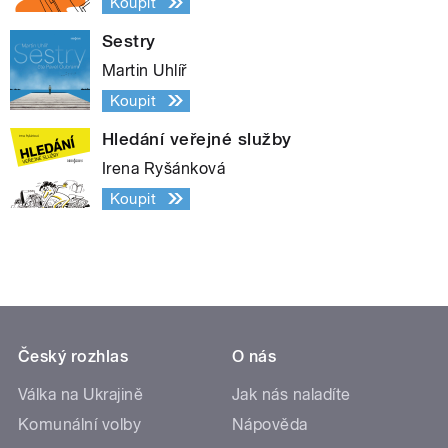
Koupit
Sestry
Martin Uhlíř
Koupit
Hledání veřejné služby
Irena Ryšánková
Koupit
Český rozhlas
O nás
Válka na Ukrajině
Jak nás naladíte
Komunální volby
Nápověda