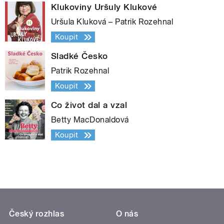
Klukoviny Uršuly Klukové
Uršula Kluková – Patrik Rozehnal
Koupit
Sladké Česko
Patrik Rozehnal
Koupit
Co život dal a vzal
Betty MacDonaldová
Koupit
Český rozhlas
O nás