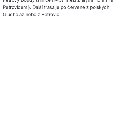
Petrovy Boudy (silnice II/457 mezi Zlatými Horami a
Petrovicemi). Další trasa je po červené z polských
Glucholaz nebo z Petrovic.