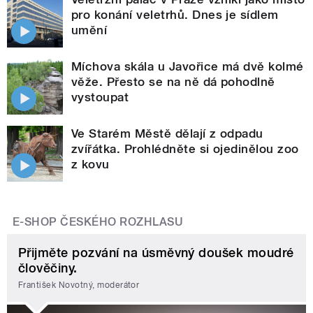
pro konání veletrhů. Dnes je sídlem
umění
Míchova skála u Javořice má dvě kolmé
věže. Přesto se na ně dá pohodlně
vystoupat
Ve Starém Městě dělají z odpadu
zvířátka. Prohlédněte si ojedinělou zoo
z kovu
E-SHOP ČESKÉHO ROZHLASU
Přijměte pozvání na úsměvný doušek moudré
člověčiny.
František Novotný, moderátor