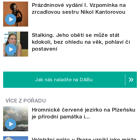
Prázdninové vydání I. Vzpomínka na
zrcadlovou sestru Nikol Kantorovou
Stalking. Jeho obětí se může stát
kdokoli, bez ohledu na věk, pohlaví či
postavení
Jak nás naladíte na DABu
VÍCE Z POŘADU
Hromnické červené jezírko na Plzeňsku
je přírodní památka i...
Veletržní palác v Praze vznikl jako místo