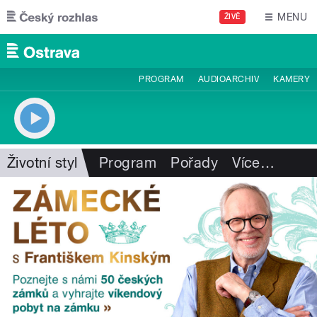
Přejít k hlavnímu obsahu
MENU
ŽIVĚ
PROGRAM
AUDIOARCHIV
KAMERY
Životní styl
Program
Pořady
Více
…