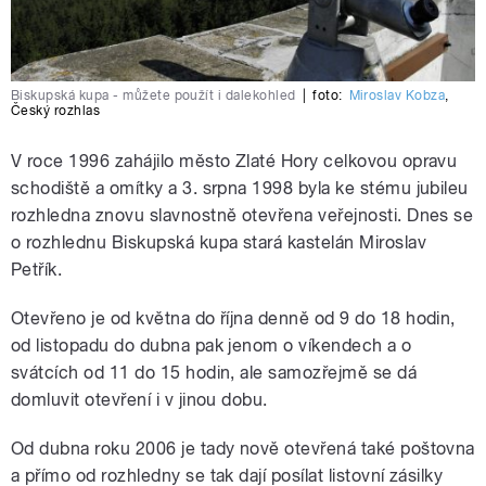
Biskupská kupa - můžete použít i dalekohled
|
foto:
Miroslav Kobza
,
Český rozhlas
V roce 1996 zahájilo město Zlaté Hory celkovou opravu
schodiště a omítky a 3. srpna 1998 byla ke stému jubileu
rozhledna znovu slavnostně otevřena veřejnosti. Dnes se
o rozhlednu Biskupská kupa stará kastelán Miroslav
Petřík.
Otevřeno je od května do října denně od 9 do 18 hodin,
od listopadu do dubna pak jenom o víkendech a o
svátcích od 11 do 15 hodin, ale samozřejmě se dá
domluvit otevření i v jinou dobu.
Od dubna roku 2006 je tady nově otevřená také poštovna
a přímo od rozhledny se tak dají posílat listovní zásilky