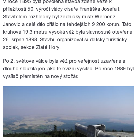
V roce 1895 byla povolena stavba zděné věže k
příležitosti 50. výročí vlády císaře Františka Josefa I.
Stavitelem rozhledny byl zednický mistr Werner z
Janovic a celé dílo přišlo na tehdejších 9 200 korun. Tato
kruhová 19,3 metru vysoká věž byla slavnostně otevřena
26. srpna 1898. Stavbu organizoval sudetský turistický
spolek, sekce Zlaté Hory.
Po 2. světové válce byla věž pro veřejnost uzavřena a
dlouho sloužila jen jako televizní vysílač. Po roce 1989 byl
vysílač přemístěn na nový stožár.