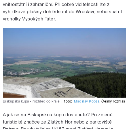
vnitrostátní i zahraniční. Při dobré viditelnosti lze z
vyhlídkové plošiny dohlédnout do Wroclavi, nebo spatřit
vrcholky Vysokých Tater.
Biskupská kupa - rozhled do kraje
|
foto:
Miroslav Kobza
,
Český rozhlas
A jak se na Biskupskou kupu dostanete? Po zelené
turistické značce ze Zlatých Hor nebo z parkoviště