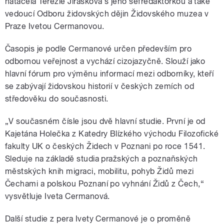
natáčela Terezie Jirásková s jeho šéfredaktorkou a také
vedoucí Odboru židovských dějin Židovského muzea v
Praze Ivetou Cermanovou.
Časopis je podle Cermanové určen především pro
odbornou veřejnost a vychází cizojazyčně. Slouží jako
hlavní fórum pro výměnu informací mezi odborníky, kteří
se zabývají židovskou historií v českých zemích od
středověku do současnosti.
„V současném čísle jsou dvě hlavní studie. První je od
Kajetána Holečka z Katedry Blízkého východu Filozofické
fakulty UK o českých Židech v Poznani po roce 1541.
Sleduje na základě studia pražských a poznaňských
městských knih migraci, mobilitu, pohyb Židů mezi
Čechami a polskou Poznaní po vyhnání Židů z Čech,“
vysvětluje Iveta Cermanová.
Další studie z pera Ivety Cermanové je o proměně