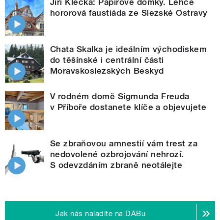
Jiří Klečka: Papírové domky. Lehce
hororová faustiáda ze Slezské Ostravy
Chata Skalka je ideálním východiskem
do těšínské i centrální části
Moravskoslezských Beskyd
V rodném domě Sigmunda Freuda
v Příboře dostanete klíče a objevujete
Se zbraňovou amnestií vám trest za
nedovolené ozbrojování nehrozí.
S odevzdáním zbraně neotálejte
Jak nás naladíte na DABu