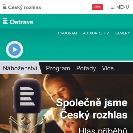
Přejít k hlavnímu obsahu
MENU
ŽIVĚ
PROGRAM
AUDIOARCHIV
KAMERY
Náboženství
Program
Pořady
Více
…