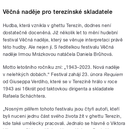
Věčná naděje pro terezínské skladatele
Hudba, která vznikla v ghettu Terezín, dodnes není
dostatečně doceněná. Již několik let to mění hudební
festival Věčná naděje, který se věnuje interpretaci právě
této hudby. Ale nejen jí. S ředitelkou festivalu Věčná
naděje Irmou Mrázkovou natáčela Daniela Brůhová.
Motto letošního ročníku zní: „1943–2023. Nová naděje
v nelehkých dobách.“ Festival zahájí 23. února
Requiem
od Giuseppa Verdiho, které se v Terezíně hrálo v roce
1943 asi 16krát pod taktovkou dirigenta a skladatele
Rafaela Schächtera.
„Nosným pilířem tohoto festivalu jsou čtyři autoři, kteří
byli nuceni jednu část svého života žít v ghettu Terezín,
kde také umělecky pracovali. Jednalo se hlavně o Viktora