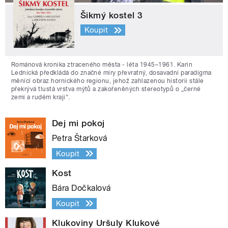
Šikmý kostel 3
Koupit
Románová kronika ztraceného města - léta 1945–1961. Karin
Lednická předkládá do značné míry převratný, dosavadní paradigma
měnící obraz hornického regionu, jehož zahlazenou historii stále
překrývá tlustá vrstva mýtů a zakořeněných stereotypů o „černé
zemi a rudém kraji“.
Dej mi pokoj
Petra Štarková
Koupit
Kost
Bára Dočkalová
Koupit
Klukoviny Uršuly Klukové