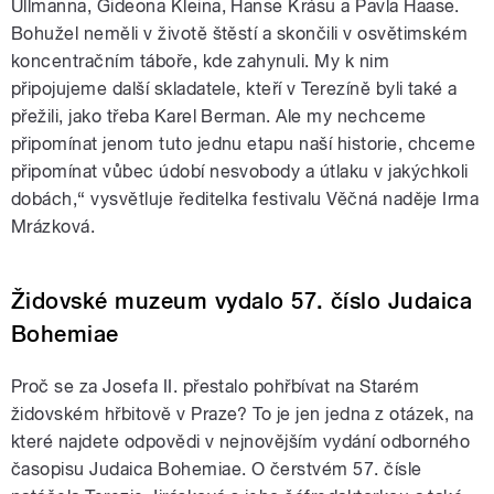
Ullmanna, Gideona Kleina, Hanse Krásu a Pavla Haase.
Bohužel neměli v životě štěstí a skončili v osvětimském
koncentračním táboře, kde zahynuli. My k nim
připojujeme další skladatele, kteří v Terezíně byli také a
přežili, jako třeba Karel Berman. Ale my nechceme
připomínat jenom tuto jednu etapu naší historie, chceme
připomínat vůbec údobí nesvobody a útlaku v jakýchkoli
dobách,“ vysvětluje ředitelka festivalu Věčná naděje Irma
Mrázková.
Židovské muzeum vydalo 57. číslo Judaica
Bohemiae
Proč se za Josefa II. přestalo pohřbívat na Starém
židovském hřbitově v Praze? To je jen jedna z otázek, na
které najdete odpovědi v nejnovějším vydání odborného
časopisu Judaica Bohemiae. O čerstvém 57. čísle