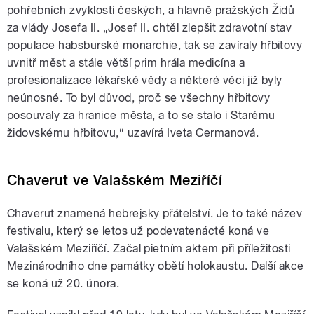
pohřebních zvyklostí českých, a hlavně pražských Židů
za vlády Josefa II. „Josef II. chtěl zlepšit zdravotní stav
populace habsburské monarchie, tak se zavíraly hřbitovy
uvnitř měst a stále větší prim hrála medicína a
profesionalizace lékařské vědy a některé věci již byly
neúnosné. To byl důvod, proč se všechny hřbitovy
posouvaly za hranice města, a to se stalo i Starému
židovskému hřbitovu,“ uzavírá Iveta Cermanová.
Chaverut ve Valašském Meziříčí
Chaverut znamená hebrejsky přátelství. Je to také název
festivalu, který se letos už podevatenácté koná ve
Valašském Meziříčí. Začal pietním aktem při příležitosti
Mezinárodního dne památky obětí holokaustu. Další akce
se koná už 20. února
.