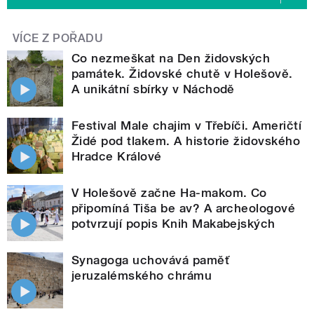
VÍCE Z POŘADU
Co nezmeškat na Den židovských
památek. Židovské chutě v Holešově.
A unikátní sbírky v Náchodě
Festival Male chajim v Třebíči. Američtí
Židé pod tlakem. A historie židovského
Hradce Králové
V Holešově začne Ha-makom. Co
připomíná Tiša be av? A archeologové
potvrzují popis Knih Makabejských
Synagoga uchovává paměť
jeruzalémského chrámu