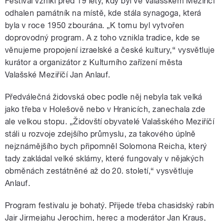
Festival vznikl před 19 lety, kdy byl ve Valašském Meziříčí
odhalen památník na místě, kde stála synagoga, která
byla v roce 1950 zbourána. „K tomu byl vytvořen
doprovodný program. A z toho vznikla tradice, kde se
věnujeme propojení izraelské a české kultury,“ vysvětluje
kurátor
a
organizátor z Kulturního zařízení města
Valašské Meziříčí
Jan
Anlauf
.
Předválečná židovská obec podle něj nebyla tak velká
jako třeba v Holešově nebo v Hranicích, zanechala zde
ale velkou stopu. „Židovští obyvatelé Valašského Meziříčí
stáli u rozvoje zdejšího průmyslu, za takového úplně
nejznámějšího bych připomněl Solomona Reicha, který
tady zakládal velké sklárny, které fungovaly v nějakých
obměnách zestátněné až do 20. století,“ vysvětluje
Anlauf.
Program festivalu je bohatý. Přijede třeba chasidský rabín
Jair Jirmejahu Jerochim, herec a moderátor Jan Kraus,