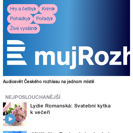
Hry a četby
Krimi
Pohádky
Pořady
Živé vysílání
Audiosvět Českého rozhlasu na jednom místě
NEJPOSLOUCHANĚJŠÍ
Lydie Romanská: Svatební kytka
k večeři