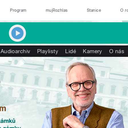
Program
mujRozhlas
Stanice
O r
Audioarchiv
Playlisty
Lidé
Kamery
O nás