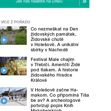
Jak nás naladíte na DABu
VÍCE Z POŘADU
Co nezmeškat na Den
židovských památek.
Židovské chutě
v Holešově. A unikátní
sbírky v Náchodě
Festival Male chajim
v Třebíči. Američtí Židé
pod tlakem. A historie
židovského Hradce
Králové
V Holešově začne Ha-
makom. Co připomíná Tiša
be av? A archeologové
potvrzují popis Knih
Makabejských