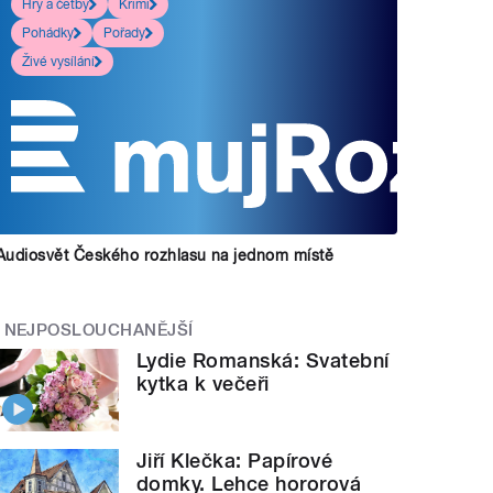
Hry a četby
Krimi
Pohádky
Pořady
Živé vysílání
Audiosvět Českého rozhlasu na jednom místě
NEJPOSLOUCHANĚJŠÍ
Lydie Romanská: Svatební
kytka k večeři
Jiří Klečka: Papírové
domky. Lehce hororová