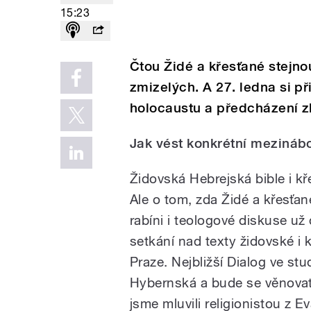
15:23
Čtou Židé a křesťané stejno
zmizelých. A 27. ledna si 
holocaustu a předcházení zl
Jak vést konkrétní mezináb
Židovská Hebrejská bible i kř
Ale o tom, zda Židé a křesťa
rabíni i teologové diskuse už
setkání nad texty židovské i k
Praze. Nejbližší Dialog ve s
Hybernská a bude se věnovat
jsme mluvili religionistou z E