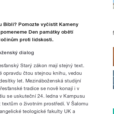
u Bibli? Pomozte vyčistit Kameny
připomeneme Den památky obětí
očinům proti lidskosti.
oženský dialog
esťanský Starý zákon mají stejný text.
né opravdu čtou stejnou knihu, vedou
 desítky let. Mezináboženská studijní
řesťanské tradice se nově konají i v
tudiu se uskuteční 24. ledna v Kampusu
 textům o životním prostředí. V Šalomu
vangelické teologické fakulty UK a