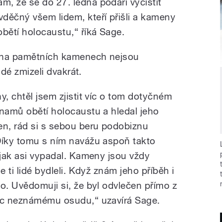
, že se do 27. ledna podaří vyčistit
děčný všem lidem, kteří přišli a kameny
bětí holocaustu,“ říká Sage.
a na pamětních kamenech nejsou
lidé zmizeli dvakrát.
y, chtěl jsem zjistit víc o tom dotyčném
znamů obětí holocaustu a hledal jeho
en, rád si s sebou beru podobiznu
Díky tomu s ním navážu aspoň takto
 jak asi vypadal. Kameny jsou vždy
e ti lidé bydleli. Když znám jeho příběh i
o. Uvědomuji si, že byl odvlečen přímo z
říc neznámému osudu,“ uzavírá Sage.