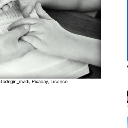
 Godsgirl_madi, Pixabay,
Licence