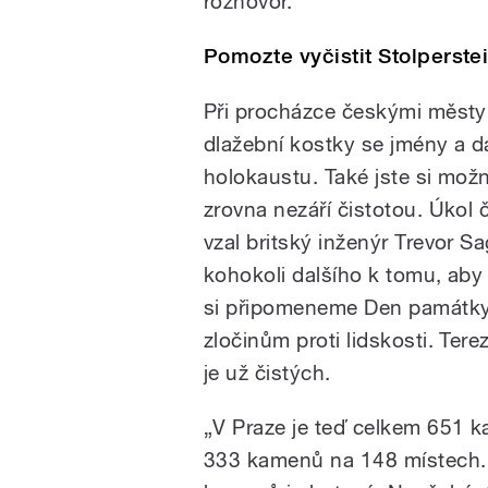
rozhovor.
Pomozte vyčistit Stolperste
Při procházce českými městy 
dlažební kostky se jmény a da
holokaustu. Také jste si možn
zrovna nezáří čistotou. Úkol
vzal britský inženýr Trevor Sa
kohokoli dalšího k tomu, ab
si připomeneme
Den památky
zločinům proti lidskosti. Ter
je už čistých.
„V Praze je teď celkem 651 k
333 kamenů na 148 místech. 