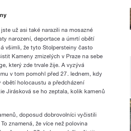
iny
jste už asi také narazili na mosazné
ty narození, deportace a úmrtí obětí
á všimli, že tyto Stolpersteiny často
 čistit Kameny zmizelých v Praze na sebe
ge, který zde trvale žije. A vyzývá
y mu v tom pomohl před 27. lednem, kdy
 obětí holocaustu a předcházení
ezie Jirásková se ho zeptala, kolik kamenů
amenů, doposud dobrovolníci vyčistili
To znamená, že více než polovina