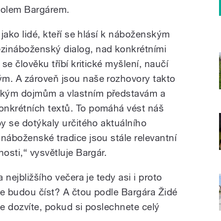
volem Bargárem.
 jako lidé, kteří se hlásí k náboženským
zináboženský dialog, nad konkrétními
 se člověku tříbí kritické myšlení, naučí
ým. A zároveň jsou naše rozhovory takto
akým dojmům a vlastním představám a
onkrétních textů. To pomáhá vést náš
by se dotýkaly určitého aktuálního
náboženské tradice jsou stále relevantní
osti,“ vysvětluje Bargár.
a nejbližšího večera je tedy asi i proto
 se budou číst? A čtou podle Bargára Židé
se dozvíte, pokud si poslechnete celý