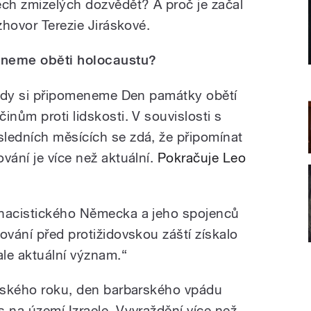
ch zmizelých dozvědět? A proč je začal
zhovor Terezie Jiráskové.
eneme oběti holocaustu?
, kdy si připomeneme Den památky obětí
inům proti lidskosti. V souvislosti s
ledních měsících se zdá, že připomínat
ování
je více než
aktuální.
Pokračuje Leo
 nacistického Německa a jeho spojenců
ování před protižidovskou záští získalo
le aktuální význam.“
oňského roku, den barbarského vpádu
 na území Izraele. Vyvraždění více než