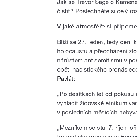
Jak se Trevor Sage o Kamene
čistit? Poslechněte si celý ro
V jaké atmosféře si připom
Blíží se 27. leden, tedy den
holocaustu a předcházení zloč
nárůstem antisemitismu v pos
oběti nacistického
pronásled
Pavlát
:
„Po desítkách let od pokusu
vyhladit židovské etnikum var
v posledních měsících nebýva
„Mezníkem se stal 7. říjen l
teroristické organizace Hamás