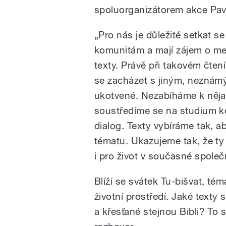
spoluorganizátorem akce Pa
„Pro nás je důležité setkat se
komunitám a mají zájem o me
texty. Právě při takovém čtení
se zacházet s jiným, neznám
ukotvené. Nezabíháme k něj
soustředíme se na studium k
dialog. Texty vybíráme tak, a
tématu. Ukazujeme tak, že ty 
i pro život v současné společn
Blíží se svátek Tu-bišvat, tém
životní prostředí. Jaké texty
a křesťané stejnou Bibli? To 