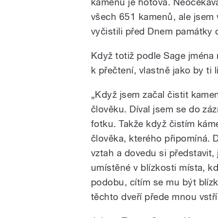
kamenů je hotová. Neočekávám
všech 651 kamenů, ale jsem v
vyčistili před Dnem památky o
Když totiž podle Sage jmén
k přečtení, vlastně jako by ti 
„Když jsem začal čistit kamen
člověku. Díval jsem se do zá
fotku. Takže když čistím kám
člověka, kterého připomíná. 
vztah a dovedu si představit,
umístěné v blízkosti místa, kd
podobu, cítím se mu být blízk
těchto dveří přede mnou vst