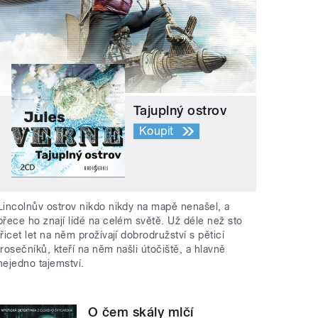
Tajuplný ostrov
Koupit
Lincolnův ostrov nikdo nikdy na mapě nenašel, a
přece ho znají lidé na celém světě. Už déle než sto
třicet let na něm prožívají dobrodružství s pěticí
trosečníků, kteří na něm našli útočiště, a hlavně
nejedno tajemství.
O čem skály mlčí