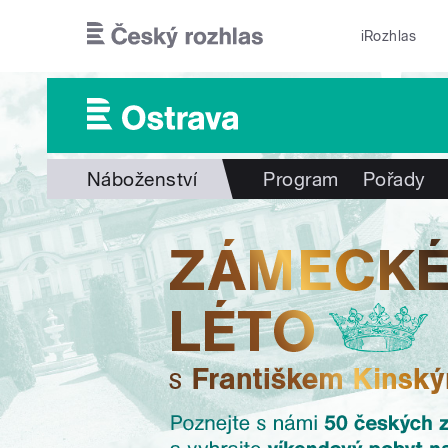
Přejít k hlavnímu obsahu
iRozhlas
Náboženství
Program
Pořady