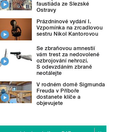
faustiáda ze Slezské
Ostravy
Prázdninové vydání I.
Vzpomínka na zrcadlovou
sestru Nikol Kantorovou
Se zbraňovou amnestií
vám trest za nedovolené
ozbrojování nehrozí.
S odevzdáním zbraně
neotálejte
V rodném domě Sigmunda
Freuda v Příboře
dostanete klíče a
objevujete