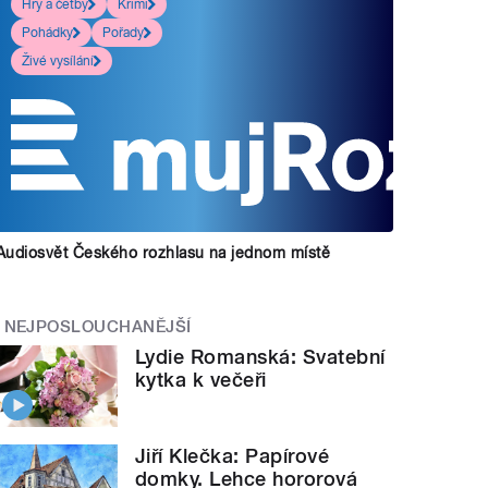
Hry a četby
Krimi
Pohádky
Pořady
Živé vysílání
Audiosvět Českého rozhlasu na jednom místě
NEJPOSLOUCHANĚJŠÍ
Lydie Romanská: Svatební
kytka k večeři
Jiří Klečka: Papírové
domky. Lehce hororová