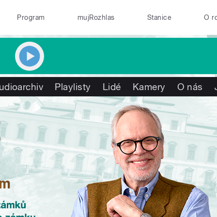
Program
mujRozhlas
Stanice
O r
udioarchiv
Playlisty
Lidé
Kamery
O nás