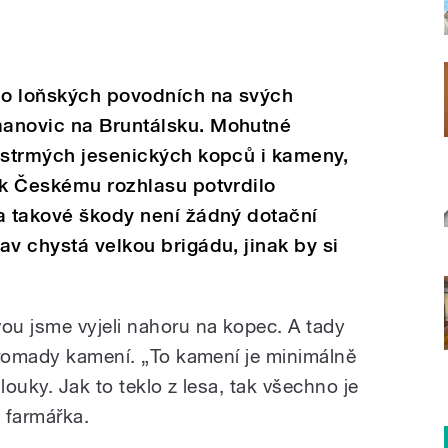
po loňských povodních na svých
manovic na Bruntálsku. Mohutné
e strmých jesenických kopců i kameny,
ak Českému rozhlasu potvrdilo
a takové škody není žádný dotační
av chystá velkou brigádu, jinak by si
ou jsme vyjeli nahoru na kopec. A tady
hromady kamení. „To kamení je minimálně
ouky. Jak to teklo z lesa, tak všechno je
 farmářka.