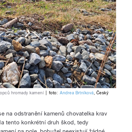
h kopců hromady kamení
|
foto:
Andrea Brtníková
,
Český
se na odstranění kamenů chovatelka krav
a tento konkrétní druh škod, tedy
amení na pole, bohužel neexistují žádné