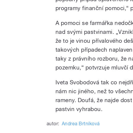
programy finanční pomoci,“ po
A pomoci se farmářka nedočk
nad svými pastvinami. „Vzniklá
že to je vinou přívalového de
takových případech naplaven
taky z právního rozboru, že 
pozemku,“ potvrzuje mluvčí d
Iveta Svobodová tak co nejdř
nám nic jiného, než to všechn
rameny. Doufá, že najde dos
pastvin vyhrabou.
autor:
Andrea Brtníková