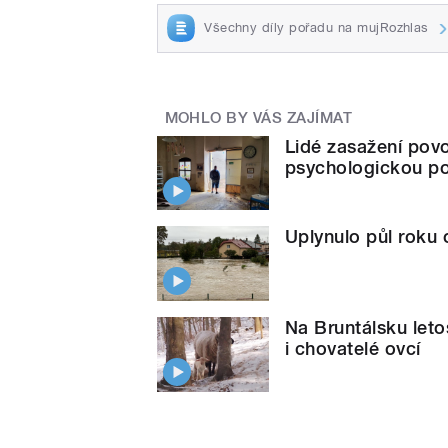
Všechny díly pořadu na mujRozhlas
MOHLO BY VÁS ZAJÍMAT
Lidé zasažení povo
psychologickou 
Uplynulo půl roku 
Na Bruntálsku letos
i chovatelé ovcí