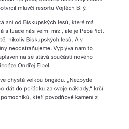
tvrdil mluvčí resortu Vojtěch Bílý.
á ani od Biskupských lesů, které má
 situace nás velmi mrzí, ale je třeba říct,
ště, nikoliv Biskupských lesů. A v
iny neodstraňujeme. Vyplývá nám to
naplavenina se stává součástí nového
iecéze Ondřej Elbel.
íve chystá velkou brigádu. „Nezbyde
o dát do pořádku za svoje náklady,“ krčí
t pomocníků, kteří povodňové kamení z