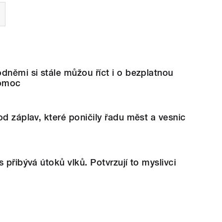
dněmi si stále můžou říct i o bezplatnou
pomoc
od záplav, které poničily řadu měst a vesnic
 přibývá útoků vlků. Potvrzují to myslivci