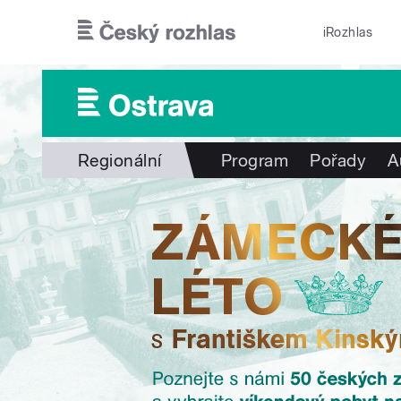
Přejít k hlavnímu obsahu
iRozhlas
Regionální
Program
Pořady
A