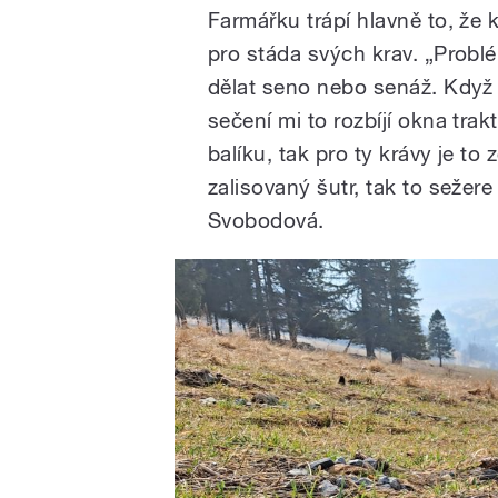
Farmářku trápí hlavně to, že 
pro stáda svých krav. „Probl
dělat seno nebo senáž. Když 
sečení mi to rozbíjí okna trak
balíku, tak pro ty krávy je t
zalisovaný šutr, tak to sežere 
Svobodová.