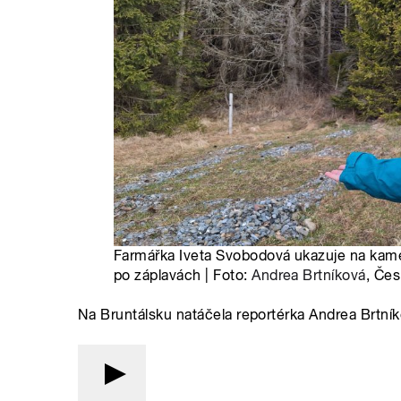
Farmářka Iveta Svobodová ukazuje na kame
po záplavách | Foto:
Andrea Brtníková
, Čes
Na Bruntálsku natáčela reportérka Andrea Brtní