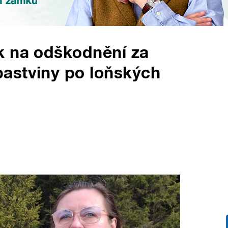
k na odškodnění za
astviny po loňských