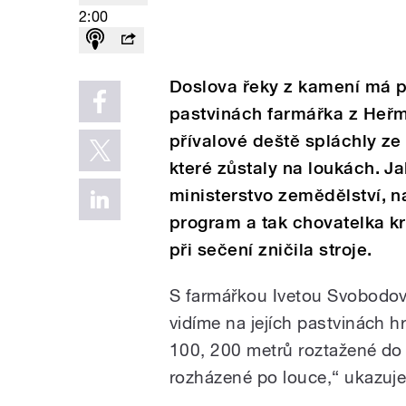
2:00
Doslova řeky z kamení má 
pastvinách farmářka z Heř
přívalové deště spláchly z
které zůstaly na loukách. J
ministerstvo zemědělství, n
program a tak chovatelka kr
při sečení zničila stroje.
S farmářkou Ivetou Svobodov
vidíme na jejích pastvinách 
100, 200 metrů roztažené do l
rozházené po louce,“ ukazuje