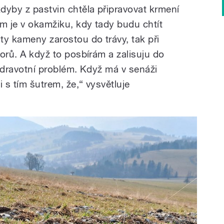
kdyby z pastvin chtěla připravovat krmení
ém je v okamžiku, kdy tady budu chtít
ty kameny zarostou do trávy, tak při
torů. A když to posbírám a zalisuju do
o zdravotní problém. Když má v senáži
i s tím šutrem, že,“ vysvětluje