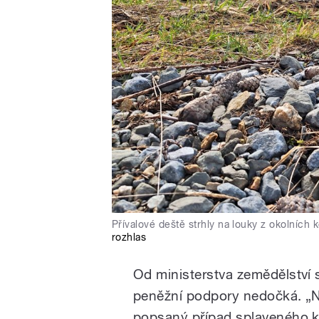
Přívalové deště strhly na louky z okolníc
rozhlas
Od ministerstva zemědělství 
peněžní podpory nedočká. „N
popsaný případ splaveného k