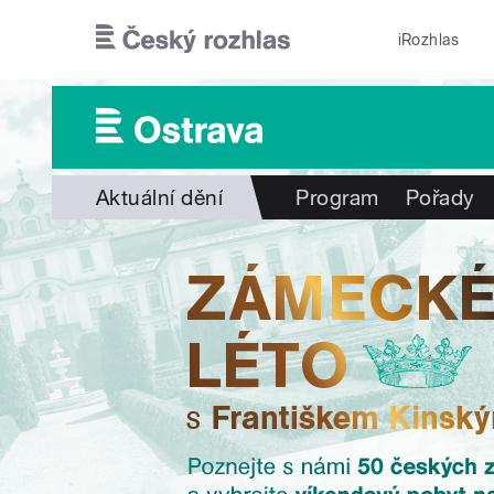
Přejít k hlavnímu obsahu
iRozhlas
Aktuální dění
Program
Pořady