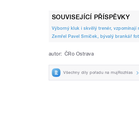
SOUVISEJÍCÍ PŘÍSPĚVKY
Výborný kluk i skvělý trenér, vzpomínají 
Zemřel Pavel Srníček, bývalý brankář fo
autor:
ČRo Ostrava
Všechny díly pořadu na mujRozhlas