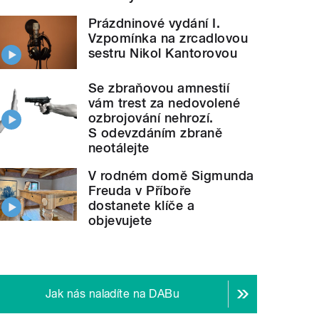
Prázdninové vydání I.
Vzpomínka na zrcadlovou
sestru Nikol Kantorovou
Se zbraňovou amnestií
vám trest za nedovolené
ozbrojování nehrozí.
S odevzdáním zbraně
neotálejte
V rodném domě Sigmunda
Freuda v Příboře
dostanete klíče a
objevujete
Jak nás naladíte na DABu