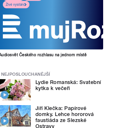
Živé vysílání
Audiosvět Českého rozhlasu na jednom místě
NEJPOSLOUCHANĚJŠÍ
Lydie Romanská: Svatební
kytka k večeři
Jiří Klečka: Papírové
domky. Lehce hororová
faustiáda ze Slezské
Ostravy