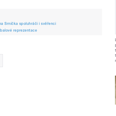
na Srníčka spoluhráči i svěřenci
tbalové reprezentace