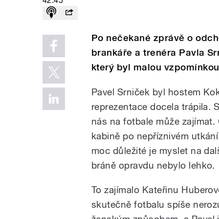
42:45
Po nečekané zprávě o odch
brankáře a trenéra Pavla Srn
který byl malou vzpomínkou
Pavel Srniček byl hostem Kok
reprezentace docela trápila.
nás na fotbale může zajímat.
kabině po nepříznivém utkání,
moc důležité je myslet na da
bráně opravdu nebylo lehko.
To zajímalo Kateřinu Hubero
skutečně fotbalu spíše neroz
ženským způsobem, a Pavel j