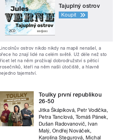
Tajuplný ostrov
Koupit
Lincolnův ostrov nikdo nikdy na mapě nenašel, a
přece ho znají lidé na celém světě. Už déle než sto
třicet let na něm prožívají dobrodružství s pěticí
trosečníků, kteří na něm našli útočiště, a hlavně
nejedno tajemství.
Toulky první republikou
26-50
Jitka Škápíková, Petr Vodička,
Petra Tanclová, Tomáš Pánek,
Dušan Radovanovič, Ivan
Malý, Ondřej Nováček,
Karolína Stegurová, Michal