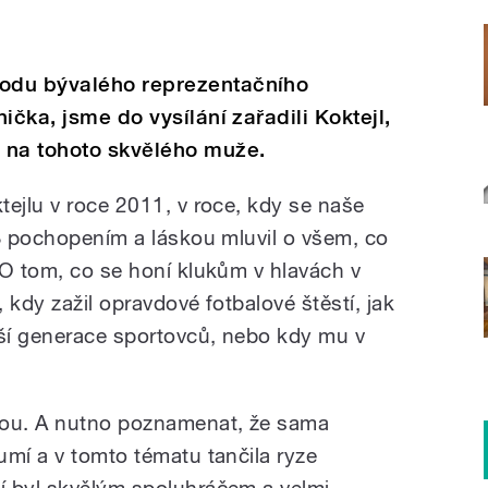
odu bývalého reprezentačního
ička, jsme do vysílání zařadili Koktejl,
 na tohoto skvělého muže.
tejlu v roce 2011, v roce, kdy se naše
 S pochopením a láskou mluvil o všem, co
 O tom, co se honí klukům v hlavách v
 kdy zažil opravdové fotbalové štěstí, jak
lší generace sportovců, nebo kdy mu v
vou. A nutno poznamenat, že sama
umí a v tomto tématu tančila ryze
í byl skvělým spoluhráčem a velmi