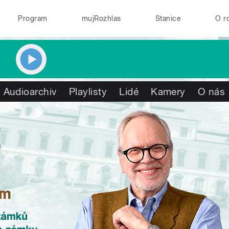
Program
mujRozhlas
Stanice
O r
Audioarchiv
Playlisty
Lidé
Kamery
O nás