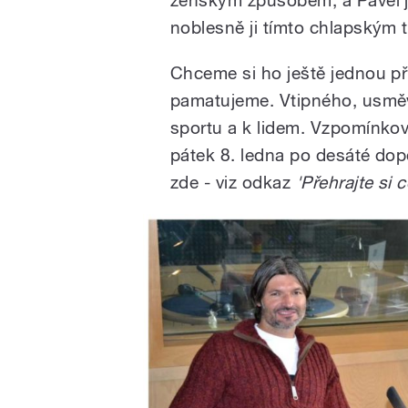
noblesně ji tímto chlapským 
Chceme si ho ještě jednou př
pamatujeme. Vtipného, usmě
sportu a k lidem. Vzpomínkový
pátek 8. ledna po desáté dop
zde - viz odkaz
'Přehrajte si 