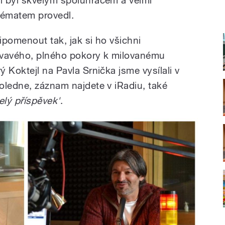
tématem provedl.
ipomenout tak, jak si ho všichni
vavého, plného pokory k milovanému
 Koktejl na Pavla Srnička jsme vysílali v
oledne, záznam najdete v iRadiu, také
celý příspěvek'
.