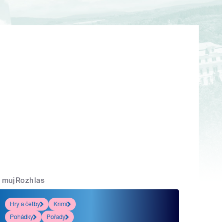
mujRozhlas
Hry a četby
Krimi
Pohádky
Pořady