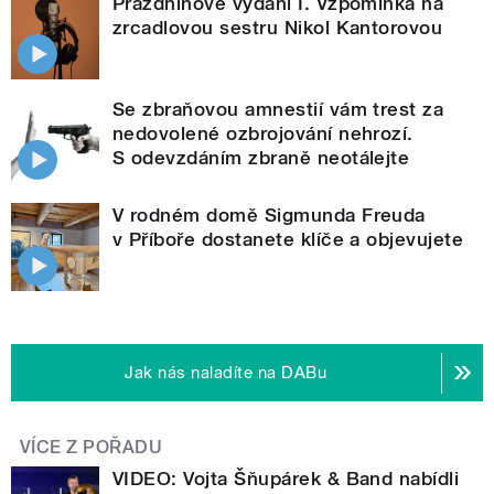
Prázdninové vydání I. Vzpomínka na
zrcadlovou sestru Nikol Kantorovou
Se zbraňovou amnestií vám trest za
nedovolené ozbrojování nehrozí.
S odevzdáním zbraně neotálejte
V rodném domě Sigmunda Freuda
v Příboře dostanete klíče a objevujete
Jak nás naladíte na DABu
VÍCE Z POŘADU
VIDEO: Vojta Šňupárek & Band nabídli