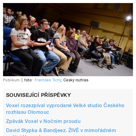
Publikum
|
foto:
František Tichý
,
Český rozhlas
SOUVISEJÍCÍ PŘÍSPĚVKY
Voxel rozezpíval vyprodané Velké studio Českého
rozhlasu Olomouc
Zpěvák Voxel v Nočním proudu
David Stypka & Bandjeez. ŽIVĚ v mimořádném