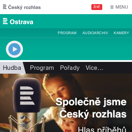
Přejít k hlavnímu obsahu
MENU
ŽIVĚ
PROGRAM
AUDIOARCHIV
KAMERY
Hudba
Program
Pořady
Více
…