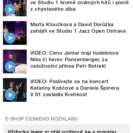
ve Studiu 1 kromě známých hitů i písně
z chystaného alba
Marta Kloučková a David Dorůžka
zahájili ve Studiu 1 Jazz Open Ostrava
VIDEO: Cenu Jantar mají hudebnice
Nika či herec Panzenberger, za
celoživotní přínos Petr Rotrekl
VIDEO: Podívejte se na koncert
Kataríny Koščové a Daniela Špinera.
V S1 zavládla Krehkosť
E-SHOP ČESKÉHO ROZHLASU
Vždycky jsem si přál ocitnout se v románu