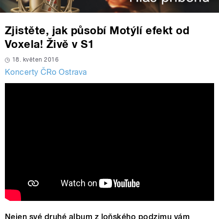
Zjistěte, jak působí Motýlí efekt od
Voxela! Živě v S1
18. květen 2016
Koncerty ČRo Ostrava
Nejen své druhé album z loňského podzimu vám