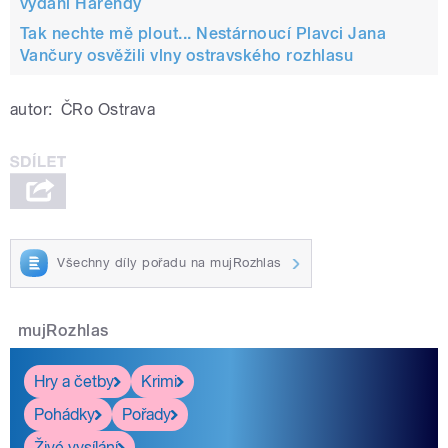
vydání Harendy
Tak nechte mě plout... Nestárnoucí Plavci Jana
Vančury osvěžili vlny ostravského rozhlasu
autor:
ČRo Ostrava
Všechny díly pořadu na mujRozhlas
mujRozhlas
Hry a četby
Krimi
Pohádky
Pořady
Živé vysílání