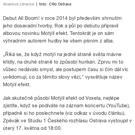
Voxelova zdravice
|
foto:
ČRo Ostrava
Debut All Boom! v roce 2014 byl především shrnutím
jeho dosavadní tvorby. Rok a půl po debutu připravil
albovou novinku Motýlí efekt. Tentokrát je on sám
výhradním autorem hudby ke všem písním z alba.
„Říká se, že když motýl na jedné straně světa mávne
křídly, na druhé straně to způsobí hurikán. Zprvu mi to
vůbec nedávalo smysl, ale postupem času si čím dál víc
uvědomuji, co za těmito slovy vězí," vysvětluje název
Motýlí efekt.
Jak skutečně působí Motýlí efekt od Voxela, nejlépe
zjistíte, když se podíváte na záznam koncertu (YouTube),
případně si ho poslechnete (viz odkaz v úvodu článku).
Zpěvák ve Studiu 1 Českého rozhlasu Ostrava vystoupil v
úterý 17. května od 18:00.