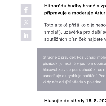
Hitparádu hudby hrané a zp
připravuje a moderuje Artur
Toto a také příští kolo je neso
smolaři), uzávěrka pro další s
soutěžních písniček najdete 
Stručně z pravidel: Posluchači moho
písniček, je možné v jednom dopise,
hlasovat za více posluchačů z rodiny
usnadňuje a urychluje počítání. Poc
vždy následující středu v poledne.
Hlasujte do středy 16. 8. 202