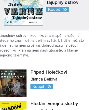
Tajuplný ostrov
Koupit
Lincolnův ostrov nikdo nikdy na mapě nenašel, a
přece ho znají lidé na celém světě. Už déle než sto
třicet let na něm prožívají dobrodružství s pěticí
trosečníků, kteří na něm našli útočiště, a hlavně
nejedno tajemství.
Případ Holečkovi
Bianca Bellová
Koupit
Hledání veřejné služby