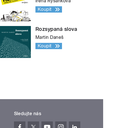
Irena Ryšánková
Koupit
Rozsypaná slova
Martin Daneš
Koupit
Sledujte nás