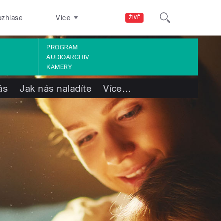
ozhlase
Více
ŽIVĚ
PROGRAM
AUDIOARCHIV
KAMERY
ás
Jak nás naladíte
Více
…