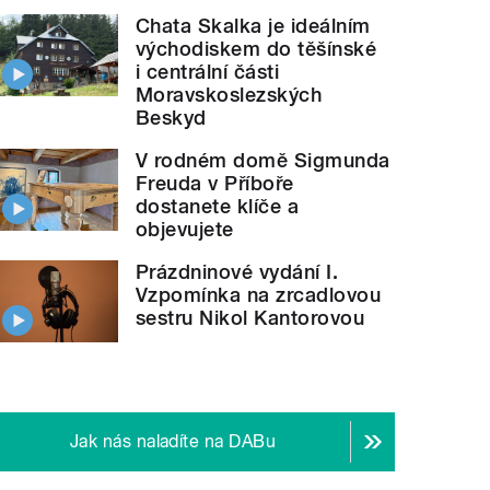
Chata Skalka je ideálním
východiskem do těšínské
i centrální části
Moravskoslezských
Beskyd
V rodném domě Sigmunda
Freuda v Příboře
dostanete klíče a
objevujete
Prázdninové vydání I.
Vzpomínka na zrcadlovou
sestru Nikol Kantorovou
Jak nás naladíte na DABu