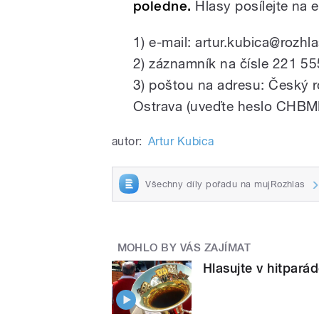
poledne.
Hlasy posílejte na 
1) e-mail: artur.kubica@roz
2) záznamník na čísle 221 5
3) poštou na adresu: Český r
Ostrava (uveďte heslo CHBM
autor:
Artur Kubica
Všechny díly pořadu na mujRozhlas
MOHLO BY VÁS ZAJÍMAT
Hlasujte v hitpará