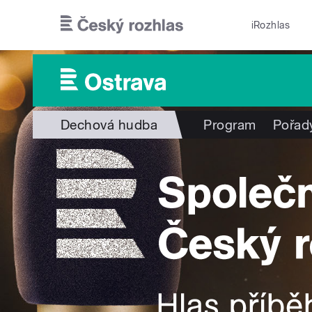
Přejít k hlavnímu obsahu
iRozhlas
Dechová hudba
Program
Pořad