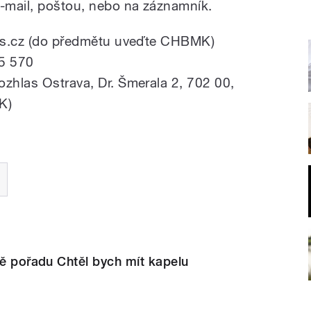
e-mail, poštou, nebo na záznamník.
hlas.cz (do předmětu uveďte CHBMK)
55 570
ozhlas Ostrava, Dr. Šmerala 2, 702 00,
K)
dě pořadu Chtěl bych mít kapelu