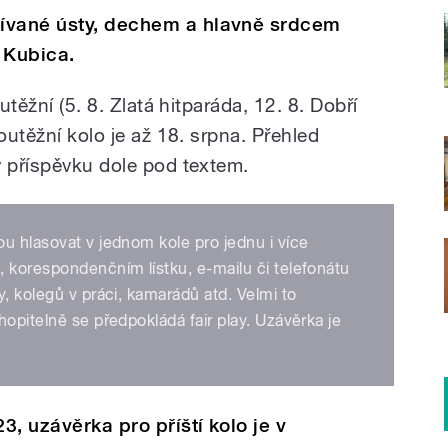
ívané ústy, dechem a hlavně srdcem
 Kubica.
utěžní (5. 8. Zlatá hitparáda, 12. 8. Dobří
outěžní kolo je až 18. srpna. Přehled
v příspěvku dole pod textem.
u hlasovat v jednom kole pro jednu i více
 korespondenčním lístku, e-mailu či telefonátu
, kolegů v práci, kamarádů atd. Velmi to
hopitelně se předpokládá fair play. Uzávěrka je
3, uzávěrka pro příští kolo je v