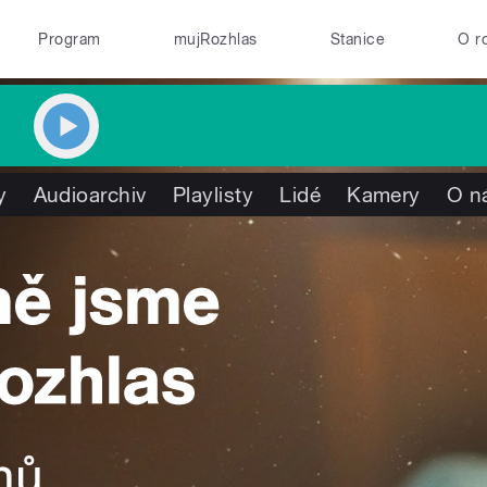
Program
mujRozhlas
Stanice
O r
y
Audioarchiv
Playlisty
Lidé
Kamery
O n