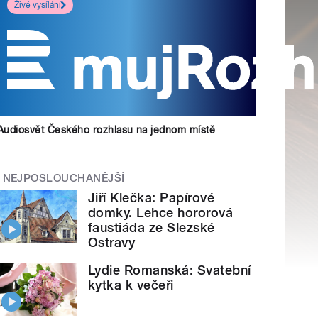
Živé vysílání
Audiosvět Českého rozhlasu na jednom místě
NEJPOSLOUCHANĚJŠÍ
Jiří Klečka: Papírové
domky. Lehce hororová
faustiáda ze Slezské
Ostravy
Lydie Romanská: Svatební
kytka k večeři