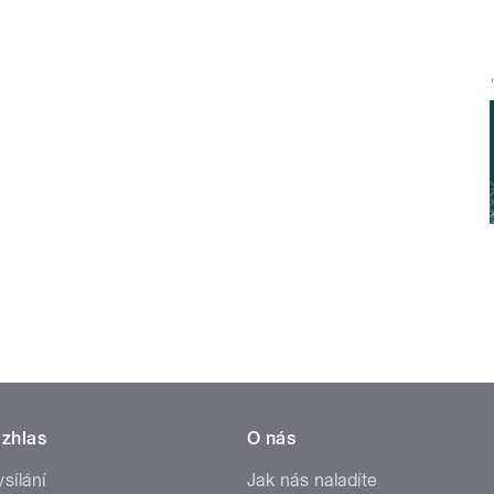
zhlas
O nás
ysílání
Jak nás naladíte