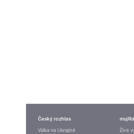
Český rozhlas
mujRo
Válka na Ukrajině
Živé v