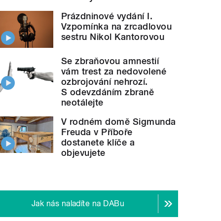
Prázdninové vydání I.
Vzpomínka na zrcadlovou
sestru Nikol Kantorovou
Se zbraňovou amnestií
vám trest za nedovolené
ozbrojování nehrozí.
S odevzdáním zbraně
neotálejte
V rodném domě Sigmunda
Freuda v Příboře
dostanete klíče a
objevujete
Jak nás naladíte na DABu