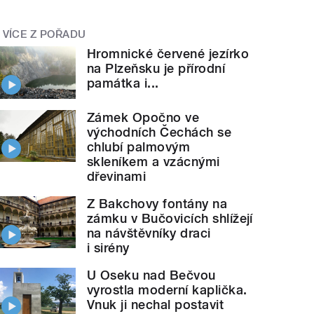
VÍCE Z POŘADU
Hromnické červené jezírko
na Plzeňsku je přírodní
památka i...
Zámek Opočno ve
východních Čechách se
chlubí palmovým
skleníkem a vzácnými
dřevinami
Z Bakchovy fontány na
zámku v Bučovicích shlížejí
na návštěvníky draci
i sirény
U Oseku nad Bečvou
vyrostla moderní kaplička.
Vnuk ji nechal postavit