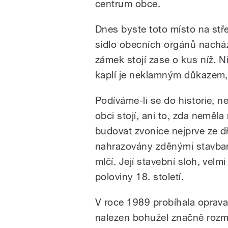
centrum obce.
Dnes byste toto místo na stře
sídlo obecních orgánů nachází
zámek stojí zase o kus níž. 
kaplí je neklamným důkazem, 
Podíváme-li se do historie, n
obci stojí, ani to, zda nemě
budovat zvonice nejprve ze dř
nahrazovány zděnými stavbam
mlčí. Její stavební sloh, vel
poloviny 18. století.
V roce 1989 probíhala oprava 
nalezen bohužel značně rozmo