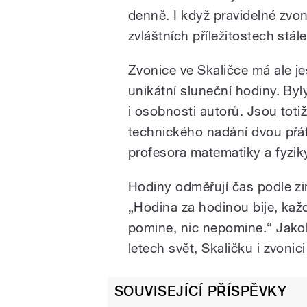
denně. I když pravidelné zvo
zvláštních příležitostech stál
Zvonice ve Skaličce má ale je
unikátní sluneční hodiny. By
i osobnosti autorů. Jsou to
technického nadání dvou přát
profesora matematiky a fyzik
Hodiny odměřují čas podle z
„Hodina za hodinou bije, každá
pomine, nic nepomine.“ Jakob
letech svět, Skaličku i zvonic
SOUVISEJÍCÍ PŘÍSPĚVKY