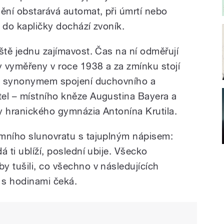
nění obstarává automat, při úmrtí nebo
e do kapličky dochází zvoník.
ště jednu zajímavost. Čas na ní odměřují
ly vyměřeny v roce 1938 a za zmínku stojí
tiž synonymem spojení duchovního a
el – místního kněze Augustina Bayera a
y hranického gymnázia Antonína Krutila.
imního slunovratu s tajuplným nápisem:
 ti ublíží, poslední ubije. Všecko
y tušili, co všechno v následujících
i s hodinami čeká.