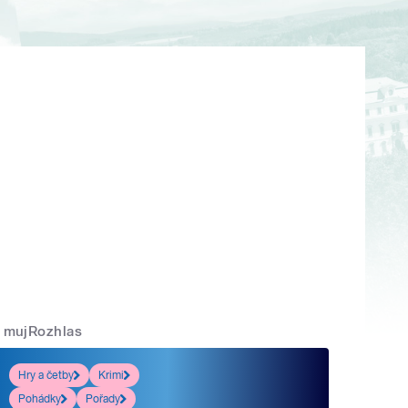
mujRozhlas
Hry a četby
Krimi
Pohádky
Pořady