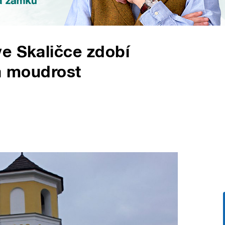
e Skaličce zdobí
vá moudrost