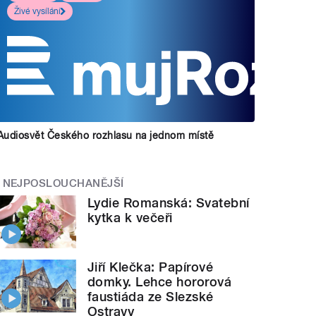
Živé vysílání
Audiosvět Českého rozhlasu na jednom místě
NEJPOSLOUCHANĚJŠÍ
Lydie Romanská: Svatební
kytka k večeři
Jiří Klečka: Papírové
domky. Lehce hororová
faustiáda ze Slezské
Ostravy