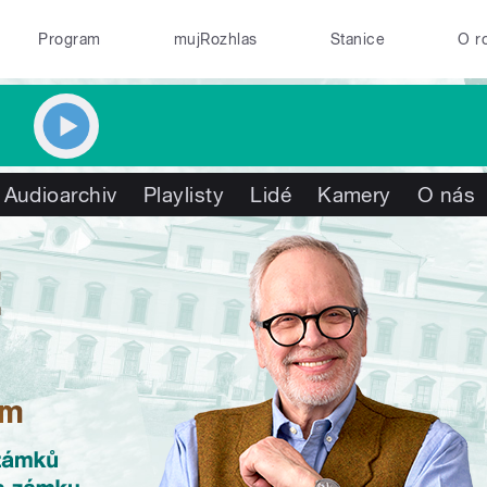
Program
mujRozhlas
Stanice
O r
Audioarchiv
Playlisty
Lidé
Kamery
O nás