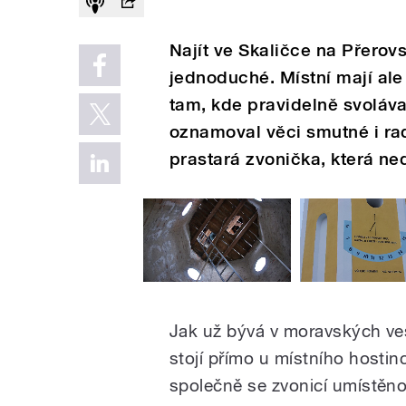
Najít ve Skaličce na Přero
jednoduché. Místní mají ale
tam, kde pravidelně svoláva
oznamoval věci smutné i ra
prastará zvonička, která ne
Jak už bývá v moravských ve
stojí přímo u místního hostin
společně se zvonicí umístěno