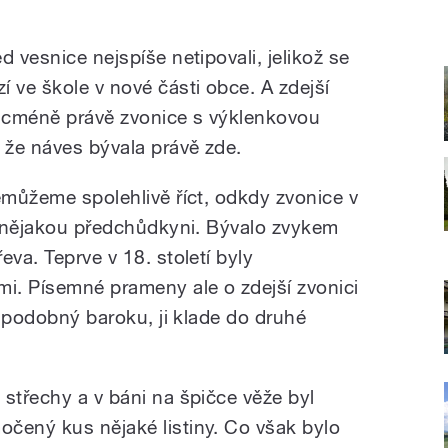
d vesnice nejspíše netipovali, jelikož se
 ve škole v nové části obce. A zdejší
Nicméně právě zvonice s výklenkovou
že náves bývala právě zde.
emůžeme spolehlivě říct, odkdy zvonice v
la nějakou předchůdkyni. Bývalo zvykem
eva. Teprve v 18. století byly
i. Písemné prameny ale o zdejší zvonici
mi podobný baroku, ji klade do druhé
střechy a v báni na špičce věže byl
čený kus nějaké listiny. Co však bylo