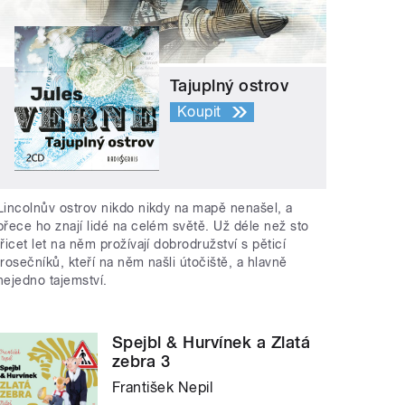
Tajuplný ostrov
Koupit
Lincolnův ostrov nikdo nikdy na mapě nenašel, a
přece ho znají lidé na celém světě. Už déle než sto
třicet let na něm prožívají dobrodružství s pěticí
trosečníků, kteří na něm našli útočiště, a hlavně
nejedno tajemství.
Spejbl & Hurvínek a Zlatá
zebra 3
František Nepil