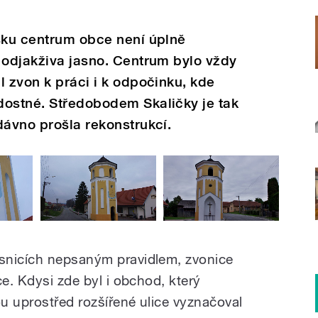
vsku centrum obce není úplně
 odjakživa jasno. Centrum bylo vždy
l zvon k práci i k odpočinku, kde
dostné. Středobodem Skaličky je tak
dávno prošla rekonstrukcí.
snicích nepsaným pravidlem, zvonice
ce. Kdysi zde byl i obchod, který
u uprostřed rozšířené ulice vyznačoval