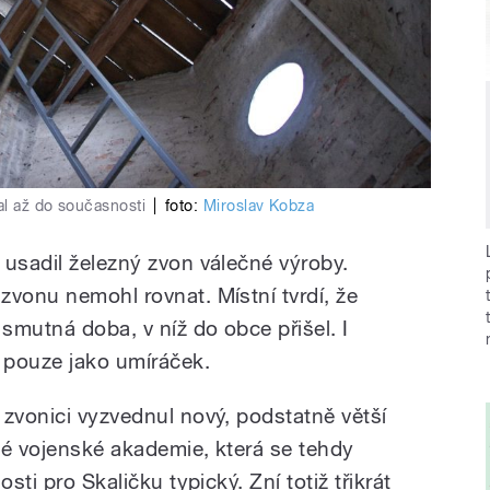
al až do současnosti
|
foto:
Miroslav Kobza
 usadil železný zvon válečné výroby.
zvonu nemohl rovnat. Místní tvrdí, že
 smutná doba, v níž do obce přišel. I
í pouze jako umíráček.
 zvonici vyzvednul nový, podstatně větší
ké vojenské akademie, která se tehdy
sti pro Skaličku typický. Zní totiž třikrát