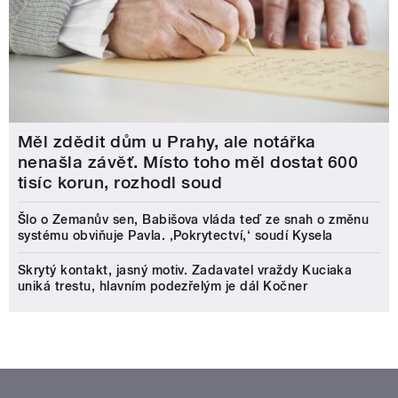
Měl zdědit dům u Prahy, ale notářka
nenašla závěť. Místo toho měl dostat 600
tisíc korun, rozhodl soud
Šlo o Zemanův sen, Babišova vláda teď ze snah o změnu
systému obviňuje Pavla. ‚Pokrytectví,‘ soudí Kysela
Skrytý kontakt, jasný motiv. Zadavatel vraždy Kuciaka
uniká trestu, hlavním podezřelým je dál Kočner