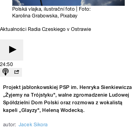
Polská vlajka, ilustrační foto | Foto:
Karolina Grabowska, Pixabay
Aktualności Radia Czeskiego v Ostrawie
24:50
Projekt jabłonkowskiej PSP im. Henryka Sienkiewicza
„Żyjemy na Trójstyku", walne zgromadzenie Ludowej
Spółdzielni Dom Polski oraz rozmowa z wokalistą
kapeli „Glayzy", Heleną Wodecką.
autor:
Jacek Sikora