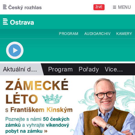
Přejít k hlavnímu obsahu
MENU
ŽIVĚ
PROGRAM
AUDIOARCHIV
KAMERY
Aktuální dění
Program
Pořady
Více
…