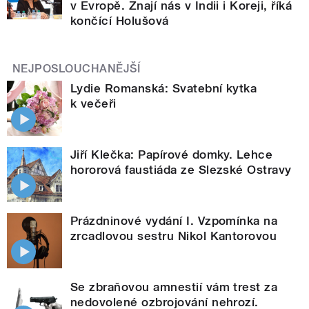
v Evropě. Znají nás v Indii i Koreji, říká
končící Holušová
NEJPOSLOUCHANĚJŠÍ
Lydie Romanská: Svatební kytka
k večeři
Jiří Klečka: Papírové domky. Lehce
hororová faustiáda ze Slezské Ostravy
Prázdninové vydání I. Vzpomínka na
zrcadlovou sestru Nikol Kantorovou
Se zbraňovou amnestií vám trest za
nedovolené ozbrojování nehrozí.