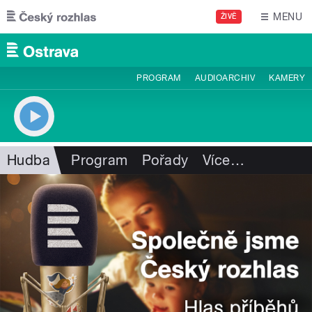
Přejít k hlavnímu obsahu
MENU
ŽIVĚ
PROGRAM
AUDIOARCHIV
KAMERY
Hudba
Program
Pořady
Více
…