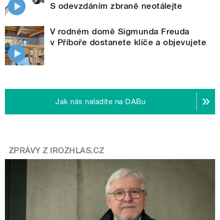
S odevzdáním zbraně neotálejte
V rodném domě Sigmunda Freuda
v Příboře dostanete klíče a objevujete
Jak nás naladíte na DABu
ZPRÁVY Z IROZHLAS.CZ