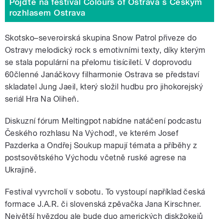
Pojďte na festival Colours of Ostrava s Českým
rozhlasem Ostrava
Skotsko–severoirská skupina Snow Patrol přiveze do
Ostravy melodický rock s emotivními texty, díky kterým
se stala populární na přelomu tisíciletí. V doprovodu
60členné Janáčkovy filharmonie Ostrava se představí
skladatel Jung Jaeil, který složil hudbu pro jihokorejský
seriál Hra Na Oliheň.
Diskuzní fórum Meltingpot nabídne natáčení podcastu
Českého rozhlasu Na Východ!, ve kterém Josef
Pazderka a Ondřej Soukup mapují témata a příběhy z
postsovětského Východu včetně ruské agrese na
Ukrajině.
Festival vyvrcholí v sobotu. To vystoupí například česká
formace J.A.R. či slovenská zpěvačka Jana Kirschner.
Největší hvězdou ale bude duo amerických diskžokejů