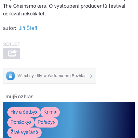
The Chainsmokers. O vystoupení producentů festival
usiloval několik let.
autor:
Jiří Štefl
Všechny díly pořadu na mujRozhlas
mujRozhlas
Hry a četby
Krimi
Pohádky
Pořady
Živé vysílání