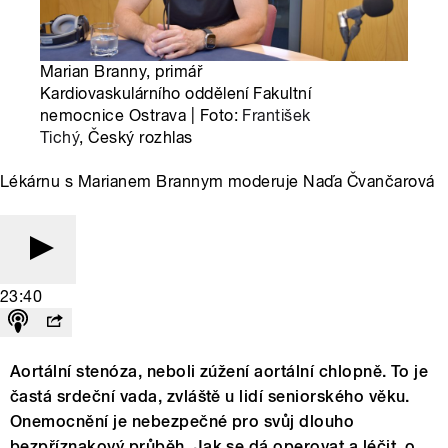
Marian Branny, primář
Kardiovaskulárního oddělení Fakultní
nemocnice Ostrava | Foto:
František
Tichý
, Český rozhlas
Lékárnu s Marianem Brannym moderuje Naďa Čvančarová
23:40
Aortální stenóza, neboli zúžení aortální chlopně. To je
častá srdeční vada, zvláště u lidí seniorského věku.
Onemocnění je nebezpečné pro svůj dlouho
bezpříznakový průběh. Jak se dá operovat a léčit, o