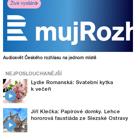
Živé vysílání
Audiosvět Českého rozhlasu na jednom místě
NEJPOSLOUCHANĚJŠÍ
Lydie Romanská: Svatební kytka
k večeři
Jiří Klečka: Papírové domky. Lehce
hororová faustiáda ze Slezské Ostravy