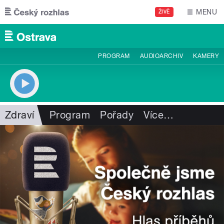
Přejít k hlavnímu obsahu
MENU
ŽIVĚ
PROGRAM
AUDIOARCHIV
KAMERY
Zdraví
Program
Pořady
Více
…