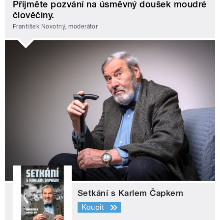
Přijměte pozvání na úsměvný doušek moudré
člověčiny.
František Novotný, moderátor
Setkání s Karlem Čapkem
Koupit