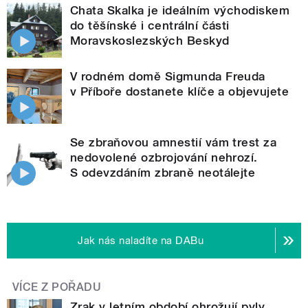
Chata Skalka je ideálním východiskem
do těšínské i centrální části
Moravskoslezských Beskyd
V rodném domě Sigmunda Freuda
v Příboře dostanete klíče a objevujete
Se zbraňovou amnestií vám trest za
nedovolené ozbrojování nehrozí.
S odevzdáním zbraně neotálejte
Jak nás naladíte na DABu
VÍCE Z POŘADU
Zrak v letním období ohrožují pyly,