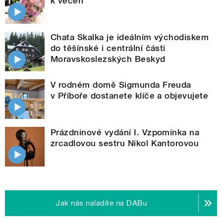
k večeři
Chata Skalka je ideálním východiskem
do těšínské i centrální části
Moravskoslezských Beskyd
V rodném domě Sigmunda Freuda
v Příboře dostanete klíče a objevujete
Prázdninové vydání I. Vzpomínka na
zrcadlovou sestru Nikol Kantorovou
Jak nás naladíte na DABu