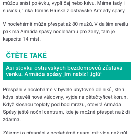
můžou sníst polévku, vypít čaj nebo kávu. Máme tady i
sušičku," říká Tomáš Hruška z ostravské Armády spásy.
V noclehárně může přespat až 80 mužů. V dalším areálu
pak má Armáda spásy noclehárnu pro ženy, tam je
kapacita 14 míst.
Asi stovka ostravských bezdomovců zůstává
venku. Armáda spásy jim nabízí ‚iglú‘
Přespání v noclehárně v bývalé ubytovně dělníků, kteří
kdysi stavěli nové válcovny, vyjde na pětačtyřicet korun.
Když klesnou teploty pod bod mrazu, otevírá Armáda
Spásy ještě noční centrum, kde je možné přespat na židli
zdarma.
Zájemci o přespání v noclehárně nesmí mít více než půl