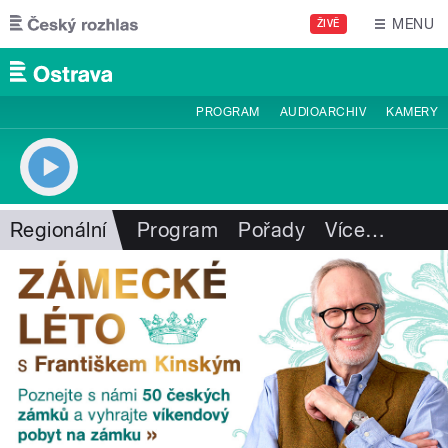
Přejít k hlavnímu obsahu
MENU
ŽIVĚ
PROGRAM
AUDIOARCHIV
KAMERY
Regionální
Program
Pořady
Více
…