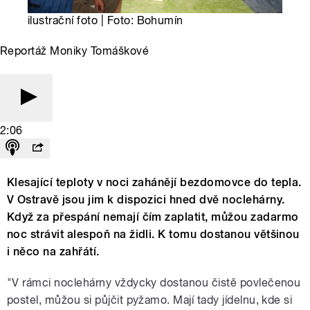
ilustrační foto | Foto: Bohumín
Reportáž Moniky Tomáškové
2:06
Klesající teploty v noci zahánějí bezdomovce do tepla.
V Ostravě jsou jim k dispozici hned dvě noclehárny.
Když za přespání nemají čím zaplatit, můžou zadarmo
noc strávit alespoň na židli. K tomu dostanou většinou
i něco na zahřátí.
"V rámci noclehárny vždycky dostanou čistě povlečenou
postel, můžou si půjčit pyžamo. Mají tady jídelnu, kde si