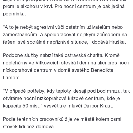
promile alkoholu v krvi. Pro noční centrum je pak jediná
podmínka.
"A to je nebýt agresivní vůči ostatním uživatelům nebo
zaměstnancům. A spolupracovat nějakým způsobem na
řešení své sociálně nepříznivé situace," dodává Hruška.
Podobné služby nabízí také ostravská charita. Kromě
noclehárny ve Vítkovicích otevírá lidem na ulici přes noc i
nízkoprahové centrum v domě svatého Benedikta
Lambre.
"V případě potřeby, kdy teploty klesají pod bod mrazu, tak
otvíráme noční nízkoprahové krizové centrum, kde je
kapacita 50 míst," vysvětluje mluvčí Dalibor Kraut.
Podle terénních pracovníků žije ve městě kolem osmi
stovek lidí bez domova.