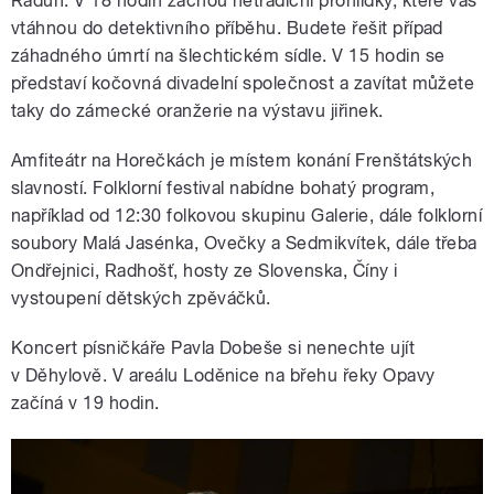
Raduň. V 18 hodin začnou netradiční prohlídky, které vás
vtáhnou do detektivního příběhu. Budete řešit případ
záhadného úmrtí na šlechtickém sídle. V 15 hodin se
představí kočovná divadelní společnost a zavítat můžete
taky do zámecké oranžerie na výstavu jiřinek.
Amfiteátr na Horečkách je místem konání Frenštátských
slavností. Folklorní festival nabídne bohatý program,
například od 12:30 folkovou skupinu Galerie, dále folklorní
soubory Malá Jasénka, Ovečky a Sedmikvítek, dále třeba
Ondřejnici, Radhošť, hosty ze Slovenska, Číny i
vystoupení dětských zpěváčků.
Koncert písničkáře Pavla Dobeše si nenechte ujít
v Děhylově. V areálu Loděnice na břehu řeky Opavy
začíná v 19 hodin.