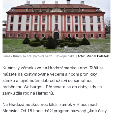
Zámek Kunín se stal barokní perlou Novojičínska
|
foto:
Michal Polášek
Kunínský zámek zve na Hradozámeckou noc. Těšit se
můžete na kostýmované večerní a noční prohlídky
zámku a tajné noční dobrodružství se samotnou
hraběnkou Walburgou. Přenesete se do doby, kdy na
zámku žila rodina Harrachů.
Na Hradozámeckou noc láká i zámek v Hradci nad
Moravicí. Od 18 hodin běží program nazvaný „Jiné časy