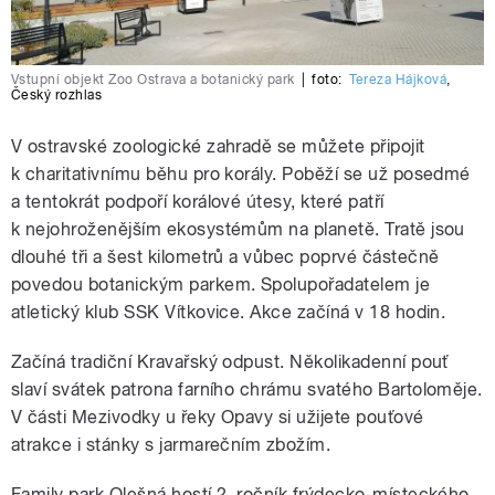
Vstupní objekt Zoo Ostrava a botanický park
|
foto:
Tereza Hájková
,
Český rozhlas
V ostravské zoologické zahradě se můžete připojit
k charitativnímu běhu pro korály. Poběží se už posedmé
a tentokrát podpoří korálové útesy, které patří
k nejohroženějším ekosystémům na planetě. Tratě jsou
dlouhé tři a šest kilometrů a vůbec poprvé částečně
povedou botanickým parkem. Spolupořadatelem je
atletický klub SSK Vítkovice. Akce začíná v 18 hodin.
Začíná tradiční Kravařský odpust. Několikadenní pouť
slaví svátek patrona farního chrámu svatého Bartoloměje.
V části Mezivodky u řeky Opavy si užijete pouťové
atrakce i stánky s jarmarečním zbožím.
Family park Olešná hostí 2. ročník frýdecko-místeckého