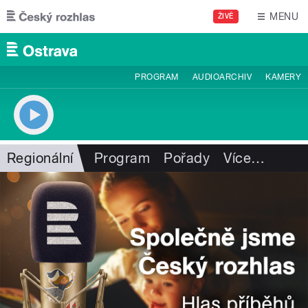
Přejít k hlavnímu obsahu
MENU
ŽIVĚ
PROGRAM
AUDIOARCHIV
KAMERY
Regionální
Program
Pořady
Více
…