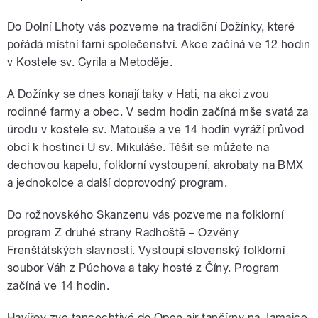
Do Dolní Lhoty vás pozveme na tradiční Dožínky, které
pořádá místní farní společenství. Akce začíná ve 12 hodin
v Kostele sv. Cyrila a Metoděje.
A Dožínky se dnes konají taky v Hati, na akci zvou
rodinné farmy a obec. V sedm hodin začíná mše svatá za
úrodu v kostele sv. Matouše a ve 14 hodin vyráží průvod
obcí k hostinci U sv. Mikuláše. Těšit se můžete na
dechovou kapelu, folklorní vystoupení, akrobaty na BMX
a jednokolce a další doprovodný program.
Do rožnovského Skanzenu vás pozveme na folklorní
program Z druhé strany Radhoště – Ozvěny
Frenštátských slavností. Vystoupí slovenský folklorní
soubor Váh z Púchova a taky hosté z Číny. Program
začíná ve 14 hodin.
Havířov zve tancechtivé do Open air tančírny na Jamajce,