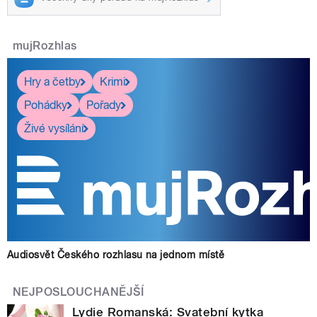
mujRozhlas
Hry a četby
Krimi
Pohádky
Pořady
Živé vysílání
Audiosvět Českého rozhlasu na jednom místě
NEJPOSLOUCHANĚJŠÍ
Lydie Romanská: Svatební kytka