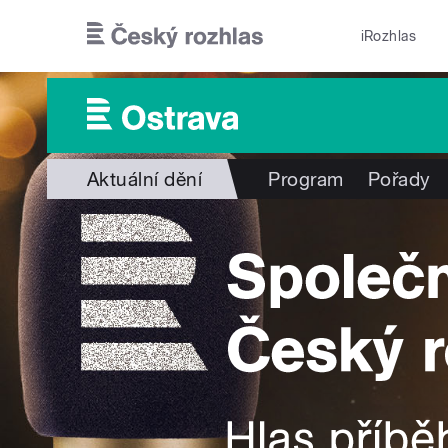
Přejít k hlavnímu obsahu
iRozhlas
Aktuální dění
Program
Pořady