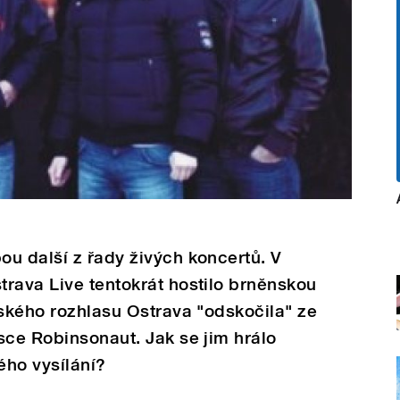
u další z řady živých koncertů. V
rava Live tentokrát hostilo brněnskou
eského rozhlasu Ostrava "odskočila" ze
sce Robinsonaut. Jak se jim hrálo
ého vysílání?