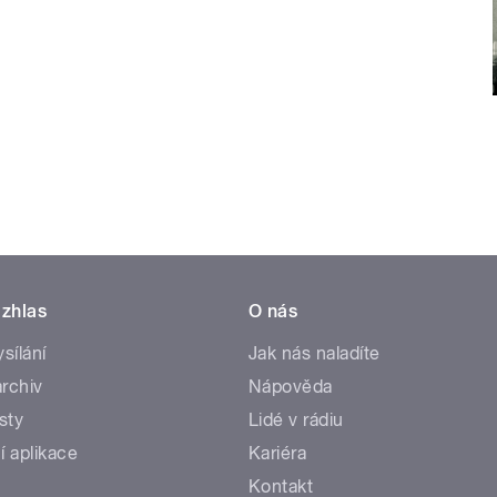
zhlas
O nás
ysílání
Jak nás naladíte
rchiv
Nápověda
sty
Lidé v rádiu
í aplikace
Kariéra
Kontakt