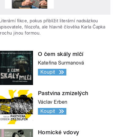
Literární fikce, pokus přiblížit literární nadsázkou
spisovatele, filozofa, ale hlavně člověka Karla Čapka
trochu jinou formou.
O čem skály mlčí
Kateřina Surmanová
Koupit
Pastvina zmizelých
Václav Erben
Koupit
Hornické vdovy