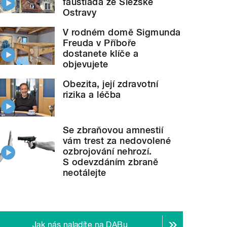
faustiáda ze Slezské
Ostravy
V rodném domě Sigmunda
Freuda v Příboře
dostanete klíče a
objevujete
Obezita, její zdravotní
rizika a léčba
Se zbraňovou amnestií
vám trest za nedovolené
ozbrojování nehrozí.
Se členy
 jsme v Dobrém ránu s ČRo
Ostrava.
" style="">
S odevzdáním zbraně
neotálejte
Jak nás naladíte na DABu