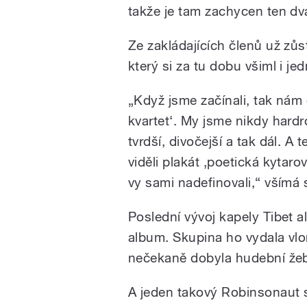
takže je tam zachycen ten dva
Ze zakládajících členů už zůsta
který si za tu dobu všiml i j
/
„Když jsme začínali, tak nám
kvartet‘. My jsme nikdy hardro
tvrdší, divočejší a tak dál. A 
viděli plakát ‚poetická kytarov
vy sami nadefinovali,“ všímá 
Poslední vývoj kapely Tibet a
pause
album. Skupina ho vydala vlo
nečekaně dobyla hudební žeb
A jeden takový Robinsonaut s