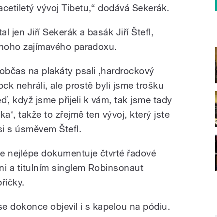
cetiletý vývoj Tibetu,“ dodává Sekerák.
l jen Jiří Sekerák a basák Jiří Štefl,
ednoho zajímavého paradoxu.
 občas na plakáty psali ‚hardrockový
ck nehráli, ale prostě byli jsme trošku
teď, když jsme přijeli k vám, tak jsme tady
ka‘, takže to zřejmě ten vývoj, který jste
si s úsměvem Štefl.
le nejlépe dokumentuje čtvrté řadové
ni a titulním singlem Robinsonaut
říčky.
e dokonce objevil i s kapelou na pódiu.