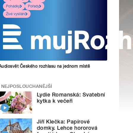
Pohádky
Pořady
Živé vysílání
Audiosvět Českého rozhlasu na jednom místě
NEJPOSLOUCHANĚJŠÍ
Lydie Romanská: Svatební
kytka k večeři
Jiří Klečka: Papírové
domky. Lehce hororová