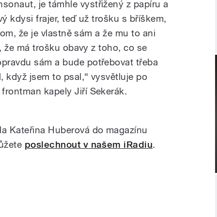
onaut, je támhle vystřižený z papíru a
ý kdysi frajer, teď už trošku s bříškem,
v tom, že je vlastně sám a že mu to ani
it, že má trošku obavy z toho, co se
opravdu sám a bude potřebovat třeba
 když jsem to psal,“ vysvětluje po
frontman kapely Jiří Sekerák.
ala Kateřina Huberová do magazínu
můžete
poslechnout v našem iRadiu
.