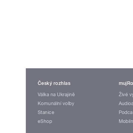
Český rozhlas
mujRo
Válka na Ukrajině
Živé v
Komunální volby
Audioa
Stanice
Podca
eShop
Mobiln