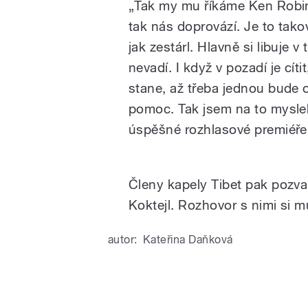
„Tak my mu říkáme Ken Robins
tak nás doprovází. Je to takov
jak zestárl. Hlavně si libuje 
nevadí. I když v pozadí je cít
stane, až třeba jednou bude 
pomoc. Tak jsem na to myslel,
úspěšné rozhlasové premiéře 
Členy kapely Tibet pak pozv
Koktejl. Rozhovor s nimi si 
autor:
Kateřina Daňková