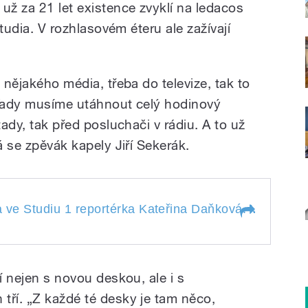
už za 21 let existence zvyklí na ledacos
studia. V rozhlasovém éteru ale zažívají
 nějakého média, třeba do televize, tak to
. Tady musíme utáhnout celý hodinový
tady, tak před posluchači v rádiu. A to už
á se zpěvák kapely Jiří Sekerák.
a ve Studiu 1 reportérka Kateřina Daňková. Vysílali
ela ve Studiu 1
aňková. Vysílali jsme
Ostrava.
í nejen s novou deskou, ale i s
tří. „Z každé té desky je tam něco,