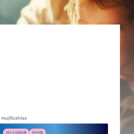
mujRozhlas
Hry a četby
Krimi