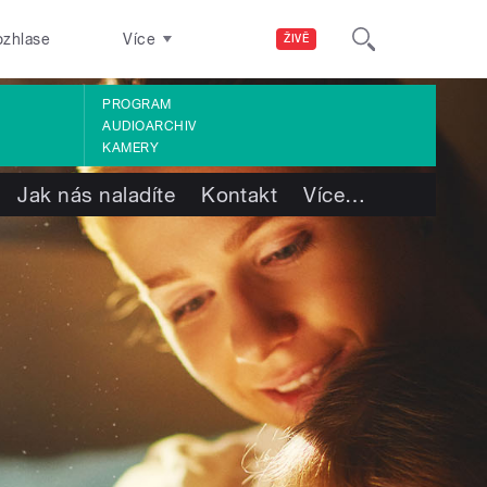
ozhlase
Více
ŽIVĚ
PROGRAM
AUDIOARCHIV
KAMERY
Jak nás naladíte
Kontakt
Více
…