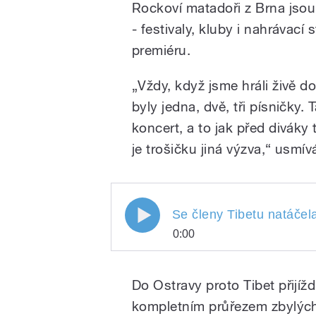
Rockoví matadoři z Brna jsou 
- festivaly, kluby i nahrávací 
premiéru.
„Vždy, když jsme hráli živě do
byly jedna, dvě, tři písničky
koncert, a to jak před diváky 
je trošičku jiná výzva,“ usmív
Se členy Tibetu natáčel
0:00
Se členy Tibetu natáč
Play
reportérka Kateřina D
Do Ostravy proto Tibet přijížd
v Dobrém ránu s ČRo
kompletním průřezem zbylých 