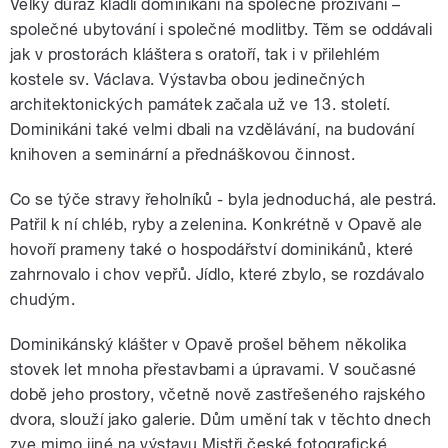
Velký důraz kladli dominikáni na společné prožívání –
společné ubytování i společné modlitby. Těm se oddávali
jak v prostorách kláštera s oratoří, tak i v přilehlém
kostele sv. Václava. Výstavba obou jedinečných
architektonických památek začala už ve 13. století.
Dominikáni také velmi dbali na vzdělávání, na budování
knihoven a seminární a přednáškovou činnost.
Co se týče stravy řeholníků - byla jednoduchá, ale pestrá.
Patřil k ní chléb, ryby a zelenina. Konkrétně v Opavě ale
hovoří prameny také o hospodářství dominikánů, které
zahrnovalo i chov vepřů. Jídlo, které zbylo, se rozdávalo
chudým.
Dominikánský klášter v Opavě prošel během několika
stovek let mnoha přestavbami a úpravami. V současné
době jeho prostory, včetně nově zastřešeného rajského
dvora, slouží jako galerie. Dům umění tak v těchto dnech
zve mimo jiné na výstavu Mistři české fotografické