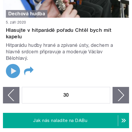
Dechová hudba
5. září 2020
Hlasujte v hitparádě pořadu Chtěl bych mít
kapelu
Hitparádu hudby hrané a zpívané ústy, dechem a
hlavně srdcem připravuje a moderuje Václav
Bělohlavý.
STRÁNKY
30
n
zí
Jak nás naladíte na DABu