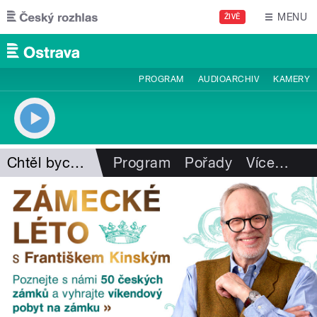
Přejít k hlavnímu obsahu
MENU
ŽIVĚ
PROGRAM
AUDIOARCHIV
KAMERY
Chtěl bych mít kapelu
Program
Pořady
Více
…