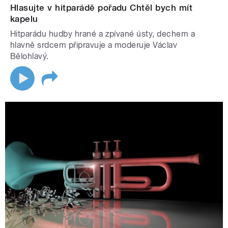
Hlasujte v hitparádě pořadu Chtěl bych mít
kapelu
Hitparádu hudby hrané a zpívané ústy, dechem a
hlavně srdcem připravuje a moderuje Václav
Bělohlavý.