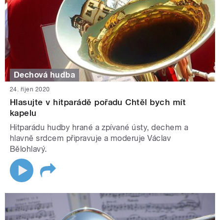
Dechová hudba
24. říjen 2020
Hlasujte v hitparádě pořadu Chtěl bych mít
kapelu
Hitparádu hudby hrané a zpívané ústy, dechem a
hlavně srdcem připravuje a moderuje Václav
Bělohlavý.