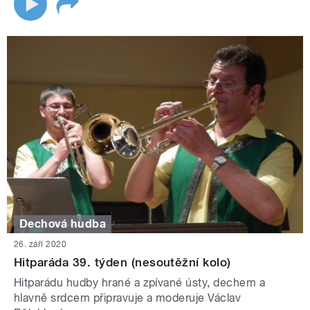
Dechová hudba
26. září 2020
Hitparáda 39. týden (nesoutěžní kolo)
Hitparádu hudby hrané a zpívané ústy, dechem a
hlavně srdcem připravuje a moderuje Václav