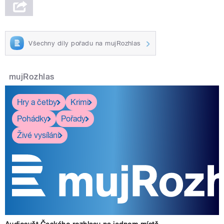
Všechny díly pořadu na mujRozhlas
mujRozhlas
Hry a četby
Krimi
Pohádky
Pořady
Živé vysílání