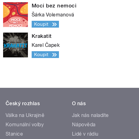
Moci bez nemoci
Šárka Volemanová
Koupit
Krakatit
Karel Čapek
Koupit
Český rozhlas
O nás
Válka na Ukrajině
Jak nás naladíte
Komunální volby
Nápověda
Stanice
Lidé v rádiu