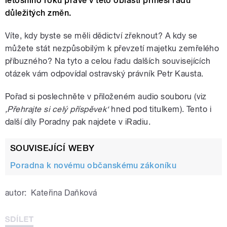
letošního roku právě v této oblasti přinesl řadu
důležitých změn.
Víte, kdy byste se měli dědictví zřeknout? A kdy se
můžete stát nezpůsobilým k převzetí majetku zemřelého
příbuzného? Na tyto a celou řadu dalších souvisejících
otázek vám odpovídal ostravský právník Petr Kausta.
Pořad si poslechněte v přiloženém audio souboru (viz
‚Přehrajte si celý příspěvek‘
hned pod titulkem). Tento i
další díly Poradny pak najdete v iRadiu.
SOUVISEJÍCÍ WEBY
Poradna k novému občanskému zákoníku
autor:
Kateřina Daňková