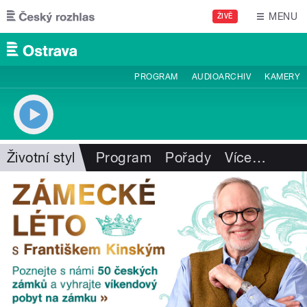
Přejít k hlavnímu obsahu
MENU
ŽIVĚ
PROGRAM
AUDIOARCHIV
KAMERY
Životní styl
Program
Pořady
Více
…