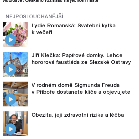
Audiosvět Českého rozhlasu na jednom místě
NEJPOSLOUCHANĚJŠÍ
Lydie Romanská: Svatební kytka
k večeři
Jiří Klečka: Papírové domky. Lehce
hororová faustiáda ze Slezské Ostravy
V rodném domě Sigmunda Freuda
v Příboře dostanete klíče a objevujete
Obezita, její zdravotní rizika a léčba