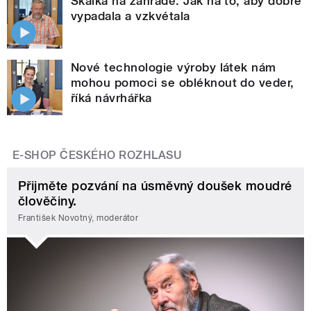
Skalka na zahradě. Jak na to, aby dobře
vypadala a vzkvétala
Nové technologie výroby látek nám
mohou pomoci se obléknout do veder,
říká návrhářka
E-SHOP ČESKÉHO ROZHLASU
Přijměte pozvání na úsměvný doušek moudré
člověčiny.
František Novotný, moderátor