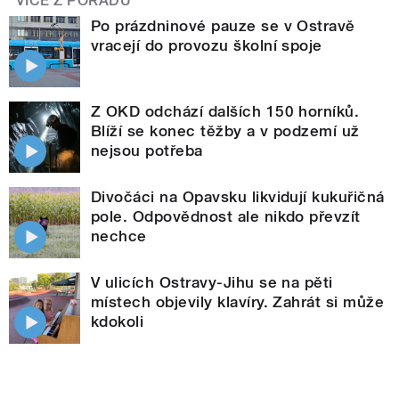
VÍCE Z POŘADU
Po prázdninové pauze se v Ostravě
vracejí do provozu školní spoje
Z OKD odchází dalších 150 horníků.
Blíží se konec těžby a v podzemí už
nejsou potřeba
Divočáci na Opavsku likvidují kukuřičná
pole. Odpovědnost ale nikdo převzít
nechce
V ulicích Ostravy-Jihu se na pěti
místech objevily klavíry. Zahrát si může
kdokoli