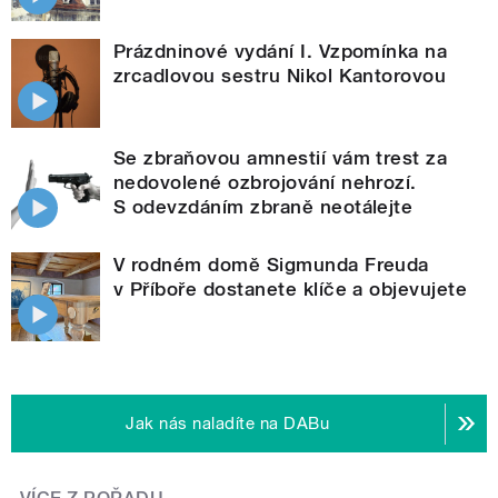
Prázdninové vydání I. Vzpomínka na
zrcadlovou sestru Nikol Kantorovou
Se zbraňovou amnestií vám trest za
nedovolené ozbrojování nehrozí.
S odevzdáním zbraně neotálejte
V rodném domě Sigmunda Freuda
v Příboře dostanete klíče a objevujete
Jak nás naladíte na DABu