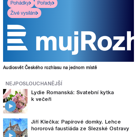
Pohádky
Pořady
Živé vysílání
Audiosvět Českého rozhlasu na jednom místě
NEJPOSLOUCHANĚJŠÍ
Lydie Romanská: Svatební kytka
k večeři
Jiří Klečka: Papírové domky. Lehce
hororová faustiáda ze Slezské Ostravy