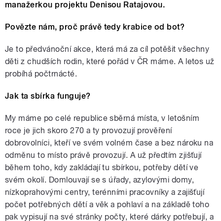
manažerkou projektu Denisou Ratajovou.
Povězte nám, proč právě tedy krabice od bot?
Je to předvánoční akce, která má za cíl potěšit všechny
děti z chudších rodin, které pořád v ČR máme. A letos už
probíhá počtrnácté.
Jak ta sbírka funguje?
My máme po celé republice sběrná místa, v letošním
roce je jich skoro 270 a ty provozují prověření
dobrovolníci, kteří ve svém volném čase a bez nároku na
odměnu to místo právě provozují. A už předtím zjišťují
během toho, kdy zakládají tu sbírkou, potřeby dětí ve
svém okolí. Domlouvají se s úřady, azylovými domy,
nízkoprahovými centry, terénními pracovníky a zajišťují
počet potřebných dětí a věk a pohlaví a na základě toho
pak vypisují na své stránky počty, které dárky potřebují, a