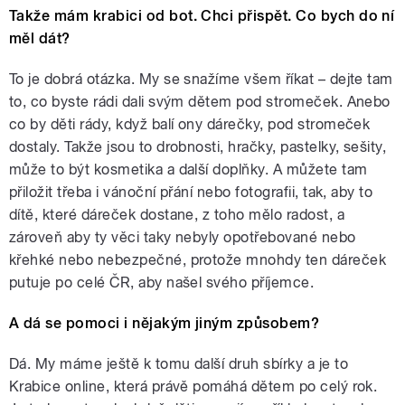
Takže mám krabici od bot. Chci přispět. Co bych do ní
měl dát?
To je dobrá otázka. My se snažíme všem říkat – dejte tam
to, co byste rádi dali svým dětem pod stromeček. Anebo
co by děti rády, když balí ony dárečky, pod stromeček
dostaly. Takže jsou to drobnosti, hračky, pastelky, sešity,
může to být kosmetika a další doplňky. A můžete tam
přiložit třeba i vánoční přání nebo fotografii, tak, aby to
dítě, které dáreček dostane, z toho mělo radost, a
zároveň aby ty věci taky nebyly opotřebované nebo
křehké nebo nebezpečné, protože mnohdy ten dáreček
putuje po celé ČR, aby našel svého příjemce.
A dá se pomoci i nějakým jiným způsobem?
Dá. My máme ještě k tomu další druh sbírky a je to
Krabice online, která právě pomáhá dětem po celý rok.