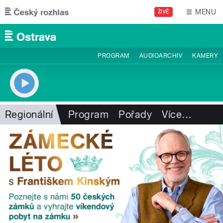
Přejít k hlavnímu obsahu
MENU
ŽIVĚ
PROGRAM
AUDIOARCHIV
KAMERY
Regionální
Program
Pořady
Více
…