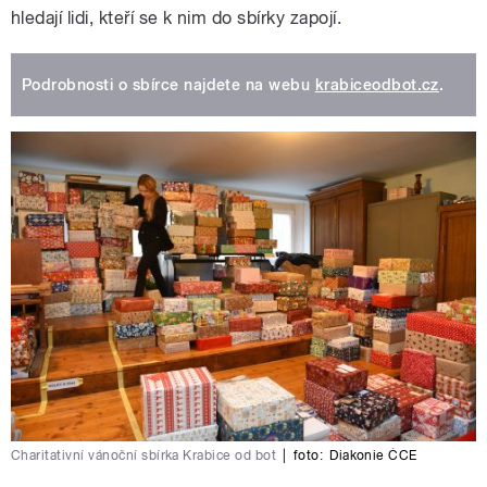
hledají lidi, kteří se k nim do sbírky zapojí.
Podrobnosti o sbírce najdete na webu
krabiceodbot.cz
.
Charitativní vánoční sbírka Krabice od bot
|
foto:
Diakonie ČCE