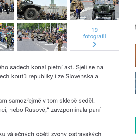
19
fotografií
 sadech konal pietní akt. Sjeli se na
šech koutů republiky i ze Slovenska a
tam samozřejmě v tom sklepě seděl.
ěmci, nebo Rusové,“ zavzpomínala paní
ku válečných obětí zvony ostravských