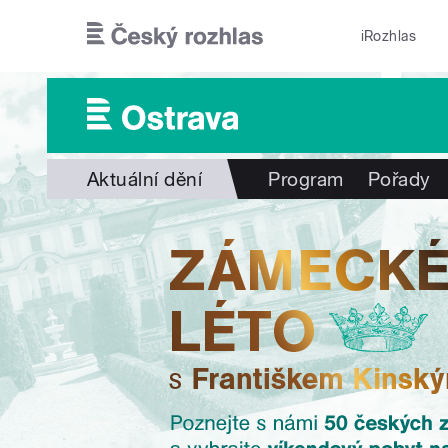
Přejít k hlavnímu obsahu
iRozhlas
Aktuální dění
Program
Pořady