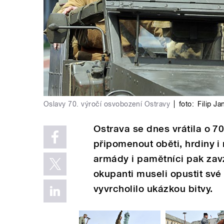
Oslavy 70. výročí osvobození Ostravy
|
foto:
Filip J
Ostrava se dnes vrátila o 70
připomenout oběti, hrdiny i
armády i pamětníci pak zav
okupanti museli opustit své
vyvrcholilo ukázkou bitvy.