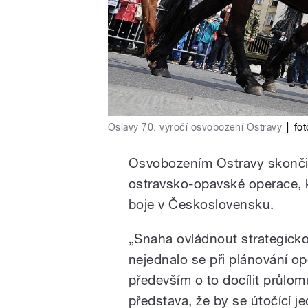
Oslavy 70. výročí osvobození Ostravy
|
fo
Osvobozením Ostravy skončila
ostravsko-opavské operace, k
boje v Československu.
„Snaha ovládnout strategicko
nejednalo se při plánování op
především o to docílit průlom
představa, že by se útočící je