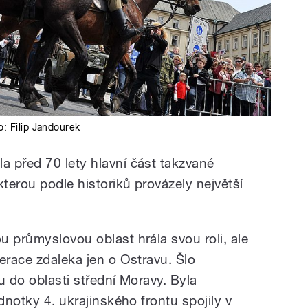
to:
Filip Jandourek
 před 70 lety hlavní část takzvané
terou podle historiků provázely největší
u průmyslovou oblast hrála svou roli, ale
erace zdaleka jen o Ostravu. Šlo
u do oblasti střední Moravy. Byla
dnotky 4. ukrajinského frontu spojily v