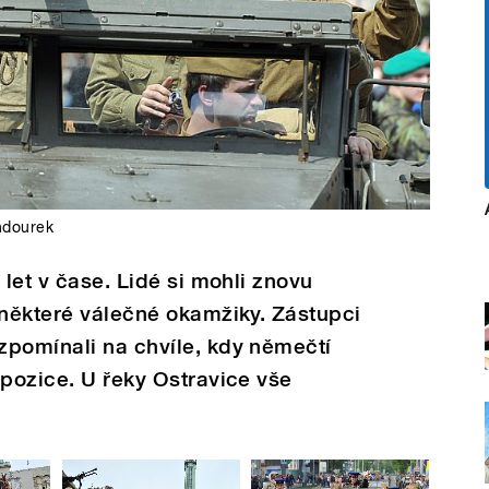
andourek
 let v čase. Lidé si mohli znovu
 některé válečné okamžiky. Zástupci
zpomínali na chvíle, kdy němečtí
 pozice. U řeky Ostravice vše