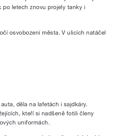
 po letech znovu projely tanky i
očí osvobození města. V ulicích natáčel
 auta, děla na lafetách i sajdkáry.
ejících, kteří si nadšeně fotili členy
bových uniformách.