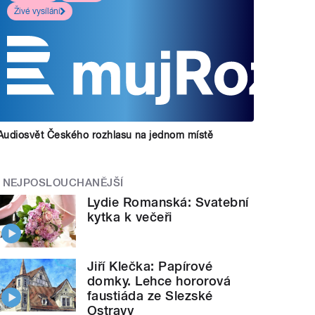
Živé vysílání
Audiosvět Českého rozhlasu na jednom místě
NEJPOSLOUCHANĚJŠÍ
Lydie Romanská: Svatební
kytka k večeři
Jiří Klečka: Papírové
domky. Lehce hororová
faustiáda ze Slezské
Ostravy