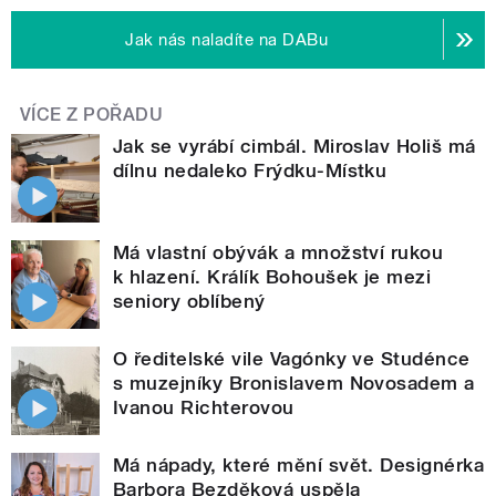
Jak nás naladíte na DABu
VÍCE Z POŘADU
Jak se vyrábí cimbál. Miroslav Holiš má
dílnu nedaleko Frýdku-Místku
Má vlastní obývák a množství rukou
k hlazení. Králík Bohoušek je mezi
seniory oblíbený
O ředitelské vile Vagónky ve Studénce
s muzejníky Bronislavem Novosadem a
Ivanou Richterovou
Má nápady, které mění svět. Designérka
Barbora Bezděková uspěla