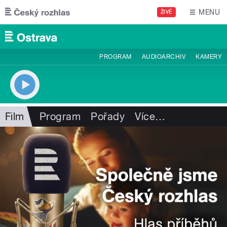
Přejít k hlavnímu obsahu
MENU
ŽIVĚ
PROGRAM
AUDIOARCHIV
KAMERY
Film
Program
Pořady
Více
…