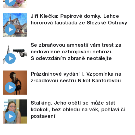
Jiří Klečka: Papírové domky. Lehce
hororová faustiáda ze Slezské Ostravy
Se zbraňovou amnestií vám trest za
nedovolené ozbrojování nehrozí.
S odevzdáním zbraně neotálejte
Prázdninové vydání I. Vzpomínka na
zrcadlovou sestru Nikol Kantorovou
Stalking. Jeho obětí se může stát
kdokoli, bez ohledu na věk, pohlaví či
postavení