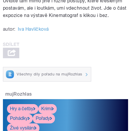
Uvidíte tam mimo jiné i různé postupy, které kresleným
postavám, ale i loutkám, umí vdechnout život. Jde o část
expozice na výstavě Kinematograf s klikou i bez.
autor:
Iva Havlíčková
Všechny díly pořadu na mujRozhlas
mujRozhlas
Hry a četby
Krimi
Pohádky
Pořady
Živé vysílání