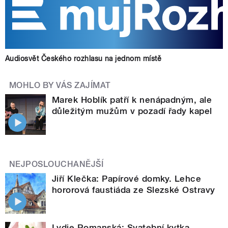
Audiosvět Českého rozhlasu na jednom místě
MOHLO BY VÁS ZAJÍMAT
Marek Hoblík patří k nenápadným, ale
důležitým mužům v pozadí řady kapel
NEJPOSLOUCHANĚJŠÍ
Jiří Klečka: Papírové domky. Lehce
hororová faustiáda ze Slezské Ostravy
Lydie Romanská: Svatební kytka