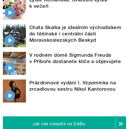
k večeři
Chata Skalka je ideálním východiskem
do těšínské i centrální části
Moravskoslezských Beskyd
V rodném domě Sigmunda Freuda
v Příboře dostanete klíče a objevujete
Prázdninové vydání I. Vzpomínka na
zrcadlovou sestru Nikol Kantorovou
Jak nás naladíte na DABu