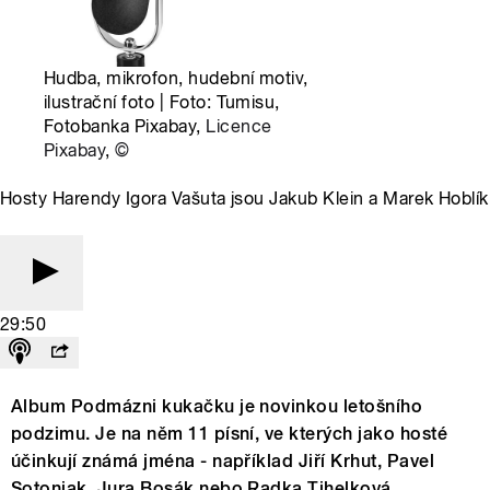
Hudba, mikrofon, hudební motiv,
ilustrační foto | Foto: Tumisu,
Fotobanka Pixabay,
Licence
Pixabay
,
©
Hosty Harendy Igora Vašuta jsou Jakub Klein a Marek Hoblík
29:50
Album Podmázni kukačku je novinkou letošního
podzimu. Je na něm 11 písní, ve kterých jako hosté
účinkují známá jména - například Jiří Krhut, Pavel
Sotoniak, Jura Bosák nebo Radka Tihelková.