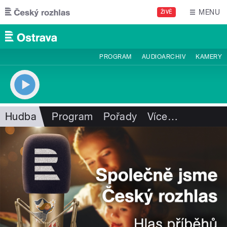
Přejít k hlavnímu obsahu
MENU
ŽIVĚ
PROGRAM
AUDIOARCHIV
KAMERY
Hudba
Program
Pořady
Více
…