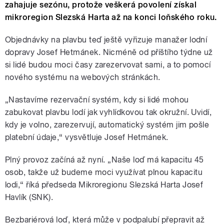
zahajuje sezónu, protože veškerá povolení získal
mikroregion Slezská Harta až na konci loňského roku.
Objednávky na plavbu teď ještě vyřizuje manažer lodní
dopravy Josef Hetmánek. Nicméně od příštího týdne už
si lidé budou moci časy zarezervovat sami, a to pomocí
nového systému na webových stránkách.
„Nastavíme rezervační systém, kdy si lidé mohou
zabukovat plavbu lodí jak vyhlídkovou tak okružní. Uvidí,
kdy je volno, zarezervují, automatický systém jim pošle
platební údaje,“ vysvětluje Josef Hetmánek.
Plný provoz začíná až nyní. „Naše loď má kapacitu 45
osob, takže už budeme moci využívat plnou kapacitu
lodi,“ říká předseda Mikroregionu Slezská Harta Josef
Havlík (SNK).
Bezbariérová loď, která může v podpalubí přepravit až