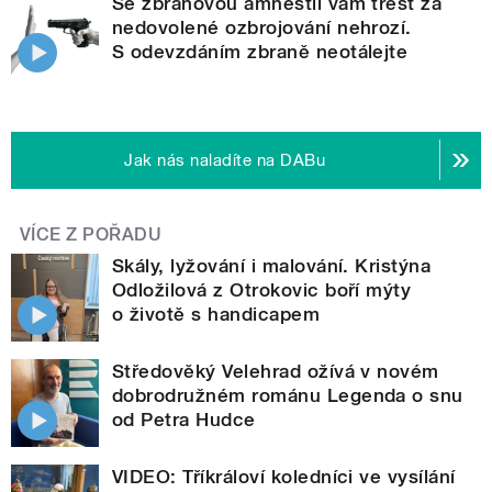
Se zbraňovou amnestií vám trest za
nedovolené ozbrojování nehrozí.
S odevzdáním zbraně neotálejte
Jak nás naladíte na DABu
VÍCE Z POŘADU
Skály, lyžování i malování. Kristýna
Odložilová z Otrokovic boří mýty
o životě s handicapem
Středověký Velehrad ožívá v novém
dobrodružném románu Legenda o snu
od Petra Hudce
VIDEO: Tříkráloví koledníci ve vysílání