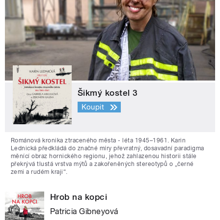
Šikmý kostel 3
Koupit
Románová kronika ztraceného města - léta 1945–1961. Karin
Lednická předkládá do značné míry převratný, dosavadní paradigma
měnící obraz hornického regionu, jehož zahlazenou historii stále
překrývá tlustá vrstva mýtů a zakořeněných stereotypů o „černé
zemi a rudém kraji“.
Hrob na kopci
Patricia Gibneyová