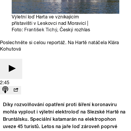
Výletní loď Harta ve vznikajícím
přístavišti v Leskovci nad Moravicí |
Foto:
František Tichý
, Český rozhlas
Poslechněte si celou reportáž. Na Hartě natáčela Klára
Kohutová
2:45
Díky rozvolňování opatření proti šíření koronaviru
mohla vyplout i výletní elektroloď na Slezské Hartě na
Bruntálsku. Speciální katamarán na elektropohon
uveze 45 turistů. Letos na jaře loď zároveň poprvé