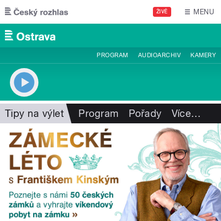
Přejít k hlavnímu obsahu
MENU
ŽIVĚ
PROGRAM
AUDIOARCHIV
KAMERY
Tipy na výlet
Program
Pořady
Více
…