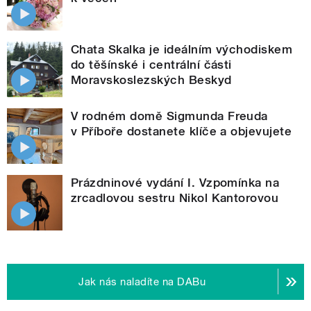
Chata Skalka je ideálním východiskem
do těšínské i centrální části
Moravskoslezských Beskyd
V rodném domě Sigmunda Freuda
v Příboře dostanete klíče a objevujete
Prázdninové vydání I. Vzpomínka na
zrcadlovou sestru Nikol Kantorovou
Jak nás naladíte na DABu