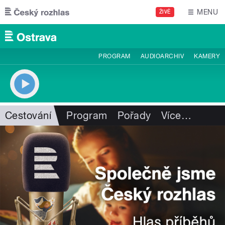
Přejít k hlavnímu obsahu
MENU
ŽIVĚ
PROGRAM
AUDIOARCHIV
KAMERY
Cestování
Program
Pořady
Více
…