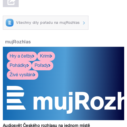
Všechny díly pořadu na mujRozhlas
mujRozhlas
Hry a četby
Krimi
Pohádky
Pořady
Živé vysílání
Audiosvět Českého rozhlasu na jednom místě