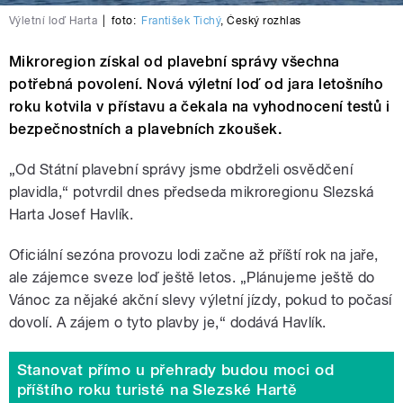
Výletní loď Harta
|
foto:
František Tichý
,
Český rozhlas
Mikroregion získal od plavební správy všechna
potřebná povolení. Nová výletní loď od jara letošního
roku kotvila v přístavu a čekala na vyhodnocení testů i
bezpečnostních a plavebních zkoušek.
„Od Státní plavební správy jsme obdrželi osvědčení
plavidla,“ potvrdil dnes předseda mikroregionu Slezská
Harta Josef Havlík.
Oficiální sezóna provozu lodi začne až příští rok na jaře,
ale zájemce sveze loď ještě letos. „Plánujeme ještě do
Vánoc za nějaké akční slevy výletní jízdy, pokud to počasí
dovolí. A zájem o tyto plavby je,“ dodává Havlík.
Stanovat přímo u přehrady budou moci od
příštího roku turisté na Slezské Hartě