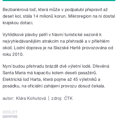
Bezbariérová loď, která může v podpalubí přepravit až
deset kol, stála 14 milionů korun. Mikroregion na ni dostal
krajskou dotaci.
Vyhlídkové plavby patří v hlavní turistické sezoně k
nejvyhledávanějším atrakcím na přehradě a v přilehlém
okolí. Lodní doprava je na Slezské Hartě provozována od
roku 2010.
Nyní budou přehradu brázdit dvě výletní lodě. Dřevěná
Santa Maria má kapacitu kolem deseti pasažérů.
Elektrická loď Harta, která pojme až 45 výletníků a
posádku, na oficiální zahájení provozu dosud čekala.
autor:
Klára Kohutová
|
zdroj:
ČTK