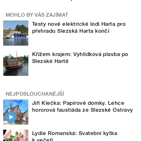
MOHLO BY VÁS ZAJÍMAT
Testy nové elektrické lodi Harta pro
přehradu Slezská Harta končí
Křížem krajem: Vyhlídková plavba po
Slezské Hartě
NEJPOSLOUCHANĚJŠÍ
Jiří Klečka: Papírové domky. Lehce
hororová faustiáda ze Slezské Ostravy
Lydie Romanská: Svatební kytka
k večeři