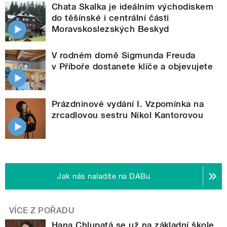
Chata Skalka je ideálním východiskem
do těšínské i centrální části
Moravskoslezských Beskyd
V rodném domě Sigmunda Freuda
v Příboře dostanete klíče a objevujete
Prázdninové vydání I. Vzpomínka na
zrcadlovou sestru Nikol Kantorovou
Jak nás naladíte na DABu
VÍCE Z POŘADU
Hana Chlupatá se už na základní škole