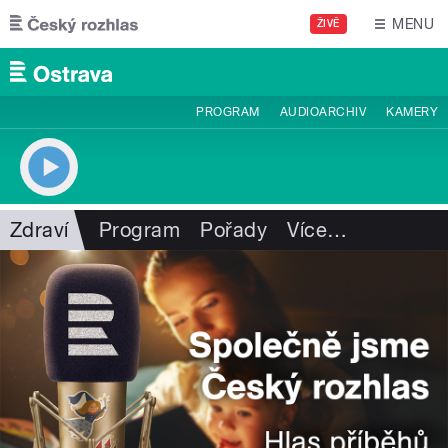
Přejít k hlavnímu obsahu
MENU
ŽIVĚ
PROGRAM
AUDIOARCHIV
KAMERY
Zdraví
Program
Pořady
Více
…