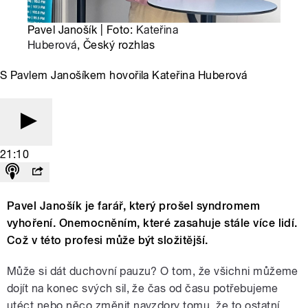
Pavel Janošík | Foto:
Kateřina
Huberová
, Český rozhlas
S Pavlem Janošíkem hovořila Kateřina Huberová
21:10
Pavel Janošík je farář, který prošel syndromem
vyhoření. Onemocněním, které zasahuje stále více lidí.
Což v této profesi může být složitější.
Může si dát duchovní pauzu? O tom, že všichni můžeme
dojít na konec svých sil, že čas od času potřebujeme
utéct nebo něco změnit navzdory tomu, že to ostatní