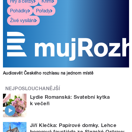
Hry a četby
Krimi
Pohádky
Pořady
Živé vysílání
Audiosvět Českého rozhlasu na jednom místě
NEJPOSLOUCHANĚJŠÍ
Lydie Romanská: Svatební kytka
k večeři
Jiří Klečka: Papírové domky. Lehce
hororová faustiáda ze Slezské Ostravy