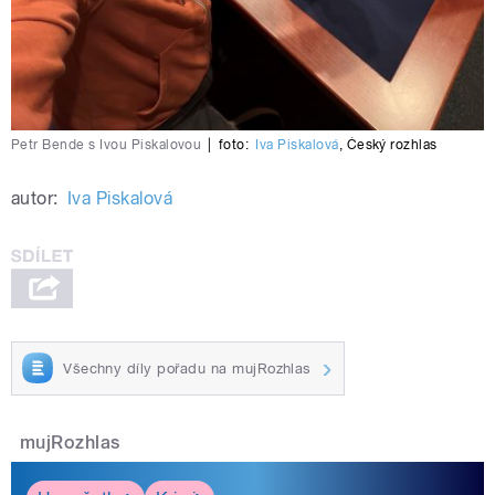
Petr Bende s Ivou Piskalovou
|
foto:
Iva Piskalová
,
Český rozhlas
autor:
Iva Piskalová
Všechny díly pořadu na mujRozhlas
mujRozhlas