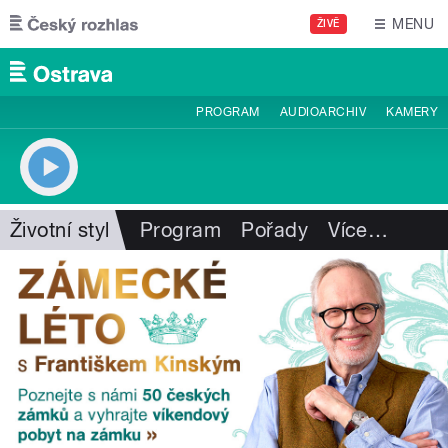
Přejít k hlavnímu obsahu
MENU
ŽIVĚ
PROGRAM
AUDIOARCHIV
KAMERY
Životní styl
Program
Pořady
Více
…