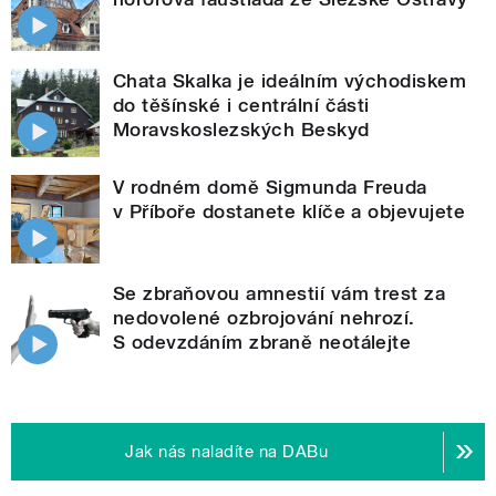
Chata Skalka je ideálním východiskem
do těšínské i centrální části
Moravskoslezských Beskyd
V rodném domě Sigmunda Freuda
v Příboře dostanete klíče a objevujete
Se zbraňovou amnestií vám trest za
nedovolené ozbrojování nehrozí.
S odevzdáním zbraně neotálejte
Jak nás naladíte na DABu