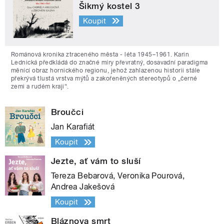
Šikmý kostel 3
Koupit
Románová kronika ztraceného města - léta 1945–1961. Karin
Lednická předkládá do značné míry převratný, dosavadní paradigma
měnící obraz hornického regionu, jehož zahlazenou historii stále
překrývá tlustá vrstva mýtů a zakořeněných stereotypů o „černé
zemi a rudém kraji“.
Broučci
Jan Karafiát
Koupit
Jezte, ať vám to sluší
Tereza Bebarová, Veronika Pourová,
Andrea Jakešová
Koupit
Bláznova smrt