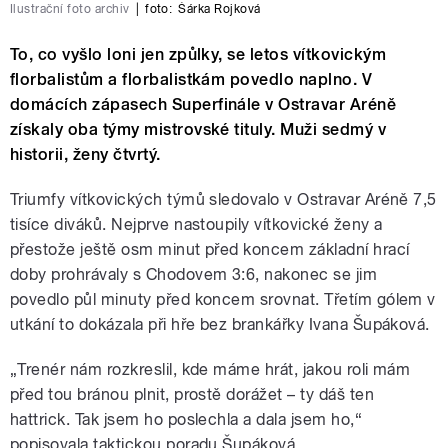
Ilustrační foto archiv
|
foto:
Šárka Rojková
To, co vyšlo loni jen způlky, se letos vítkovickým
florbalistům a florbalistkám povedlo naplno. V
domácích zápasech Superfinále v Ostravar Aréně
získaly oba týmy mistrovské tituly. Muži sedmý v
historii, ženy čtvrtý.
Triumfy vítkovických týmů sledovalo v Ostravar Aréně 7,5
tisíce diváků. Nejprve nastoupily vítkovické ženy a
přestože ještě osm minut před koncem základní hrací
doby prohrávaly s Chodovem 3:6, nakonec se jim
povedlo půl minuty před koncem srovnat. Třetím gólem v
utkání to dokázala při hře bez brankářky Ivana Šupáková.
„Trenér nám rozkreslil, kde máme hrát, jakou roli mám
před tou bránou plnit, prostě dorážet – ty dáš ten
hattrick. Tak jsem ho poslechla a dala jsem ho,“
popisovala taktickou poradu Šupáková.