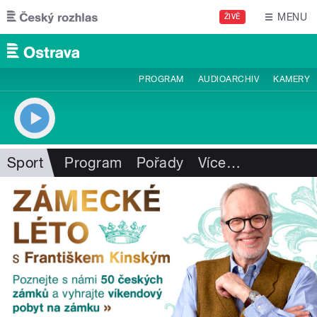
Přejít k hlavnímu obsahu
MENU
ŽIVĚ
PROGRAM
AUDIOARCHIV
KAMERY
Sport
Program
Pořady
Více
…