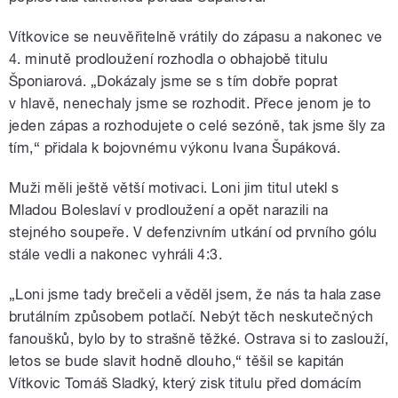
Vítkovice se neuvěřitelně vrátily do zápasu a nakonec ve
4. minutě prodloužení rozhodla o obhajobě titulu
Šponiarová. „Dokázaly jsme se s tím dobře poprat
v hlavě, nenechaly jsme se rozhodit. Přece jenom je to
jeden zápas a rozhodujete o celé sezóně, tak jsme šly za
tím,“ přidala k bojovnému výkonu Ivana Šupáková.
Muži měli ještě větší motivaci. Loni jim titul utekl s
Mladou Boleslaví v prodloužení a opět narazili na
stejného soupeře. V defenzivním utkání od prvního gólu
stále vedli a nakonec vyhráli 4:3.
„Loni jsme tady brečeli a věděl jsem, že nás ta hala zase
brutálním způsobem potlačí. Nebýt těch neskutečných
fanoušků, bylo by to strašně těžké. Ostrava si to zaslouží,
letos se bude slavit hodně dlouho,“ těšil se kapitán
Vítkovic Tomáš Sladký, který zisk titulu před domácím