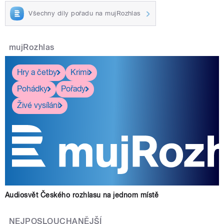
Všechny díly pořadu na mujRozhlas
mujRozhlas
Hry a četby
Krimi
Pohádky
Pořady
Živé vysílání
Audiosvět Českého rozhlasu na jednom místě
NEJPOSLOUCHANĚJŠÍ