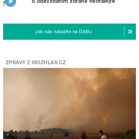
S odevzdáním zbraně neotálejte
Jak nás naladíte na DABu
ZPRÁVY Z IROZHLAS.CZ