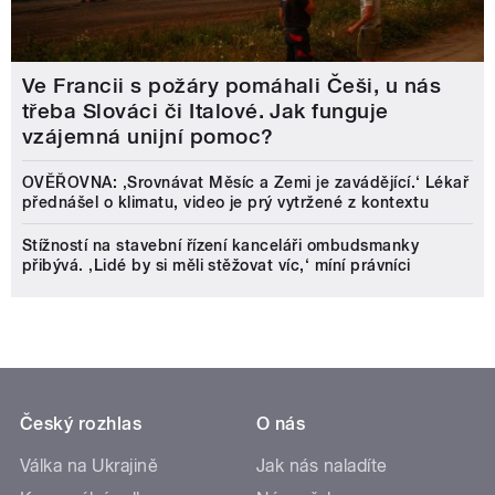
Ve Francii s požáry pomáhali Češi, u nás
třeba Slováci či Italové. Jak funguje
vzájemná unijní pomoc?
OVĚŘOVNA: ‚Srovnávat Měsíc a Zemi je zavádějící.‘ Lékař
přednášel o klimatu, video je prý vytržené z kontextu
Stížností na stavební řízení kanceláři ombudsmanky
přibývá. ‚Lidé by si měli stěžovat víc,‘ míní právníci
Český rozhlas
O nás
Válka na Ukrajině
Jak nás naladíte