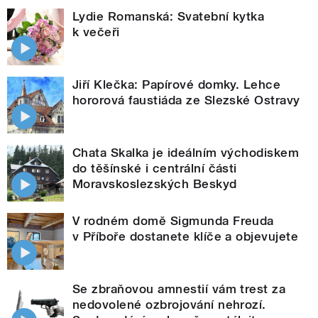
Lydie Romanská: Svatební kytka
k večeři
Jiří Klečka: Papírové domky. Lehce
hororová faustiáda ze Slezské Ostravy
Chata Skalka je ideálním východiskem
do těšínské i centrální části
Moravskoslezských Beskyd
V rodném domě Sigmunda Freuda
v Příboře dostanete klíče a objevujete
Se zbraňovou amnestií vám trest za
nedovolené ozbrojování nehrozí.