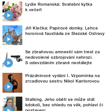
Lydie Romanská: Svatební kytka
k večeři
Jiří Klečka: Papírové domky. Lehce
hororová faustiáda ze Slezské Ostravy
Se zbraňovou amnestií vám trest za
nedovolené ozbrojování nehrozí.
S odevzdáním zbraně neotálejte
Prázdninové vydání I. Vzpomínka na
zrcadlovou sestru Nikol Kantorovou
Stalking. Jeho obětí se může stát
kdokoli, bez ohledu na věk, pohlaví či
postavení