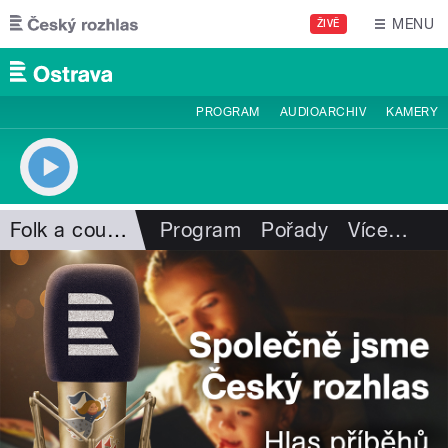
Přejít k hlavnímu obsahu
MENU
ŽIVĚ
PROGRAM
AUDIOARCHIV
KAMERY
Folk a country
Program
Pořady
Více
…