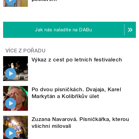
Jak nás naladíte na DABu
VÍCE Z POŘADU
Výkaz z cest po letních festivalech
Po dvou písničkách. Dvajaja, Karel
Markytán a Kolibříkův úlet
Zuzana Navarová. Písničkářka, kterou
všichni milovali