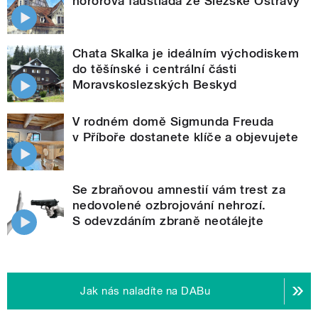
hororová faustiáda ze Slezské Ostravy
Chata Skalka je ideálním východiskem
do těšínské i centrální části
Moravskoslezských Beskyd
V rodném domě Sigmunda Freuda
v Příboře dostanete klíče a objevujete
Se zbraňovou amnestií vám trest za
nedovolené ozbrojování nehrozí.
S odevzdáním zbraně neotálejte
Jak nás naladíte na DABu