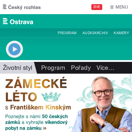
Přejít k hlavnímu obsahu
MENU
ŽIVĚ
PROGRAM
AUDIOARCHIV
KAMERY
Životní styl
Program
Pořady
Více
…