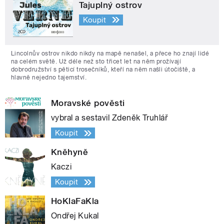
Tajuplný ostrov
Koupit
Lincolnův ostrov nikdo nikdy na mapě nenašel, a přece ho znají lidé
na celém světě. Už déle než sto třicet let na něm prožívají
dobrodružství s pěticí trosečníků, kteří na něm našli útočiště, a
hlavně nejedno tajemství.
Moravské pověsti
vybral a sestavil Zdeněk Truhlář
Koupit
Kněhyně
Kaczi
Koupit
HoKlaFaKla
Ondřej Kukal