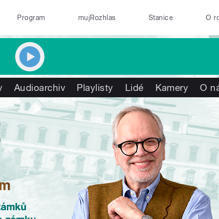
Program
mujRozhlas
Stanice
O r
y
Audioarchiv
Playlisty
Lidé
Kamery
O n