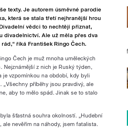
íše texty. Je autorem úsměvné parodie
, která se stala třetí nejhranější hrou
Divadelní vědci to nechtějí přiznat,
u divadelnictví. Ale už měla přes dva
m rád,“ říká František Ringo Čech.
Ringo Čech je muž mnoha uměleckých
ih. Nejznámější z nich je Ruský týden,
 a je vzpomínkou na období, kdy byli
. „Všechny příběhy jsou pravdivý, ale
ne, aby to mělo spád. Jinak se to stalo
 byla šťastná souhra okolností. „Hudební
 ale nevěřím na náhody, jsem fatalista.