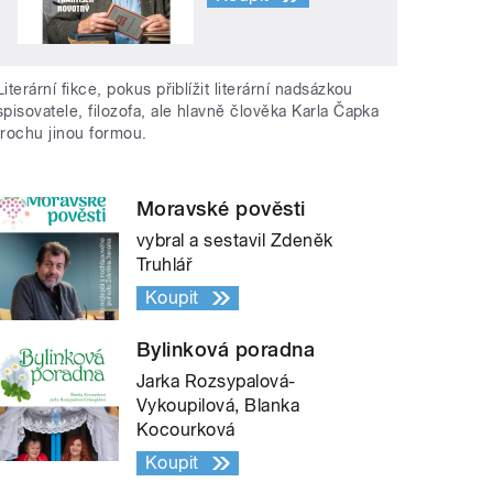
Literární fikce, pokus přiblížit literární nadsázkou
spisovatele, filozofa, ale hlavně člověka Karla Čapka
trochu jinou formou.
Moravské pověsti
vybral a sestavil Zdeněk
Truhlář
Koupit
Bylinková poradna
Jarka Rozsypalová-
Vykoupilová, Blanka
Kocourková
Koupit