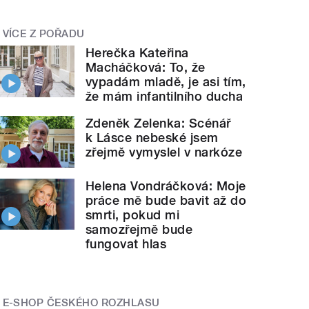
VÍCE Z POŘADU
Herečka Kateřina
Macháčková: To, že
vypadám mladě, je asi tím,
že mám infantilního ducha
Zdeněk Zelenka: Scénář
k Lásce nebeské jsem
zřejmě vymyslel v narkóze
Helena Vondráčková: Moje
práce mě bude bavit až do
smrti, pokud mi
samozřejmě bude
fungovat hlas
E-SHOP ČESKÉHO ROZHLASU