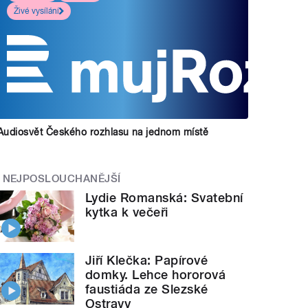
Živé vysílání
Audiosvět Českého rozhlasu na jednom místě
NEJPOSLOUCHANĚJŠÍ
Lydie Romanská: Svatební
kytka k večeři
Jiří Klečka: Papírové
domky. Lehce hororová
faustiáda ze Slezské
Ostravy