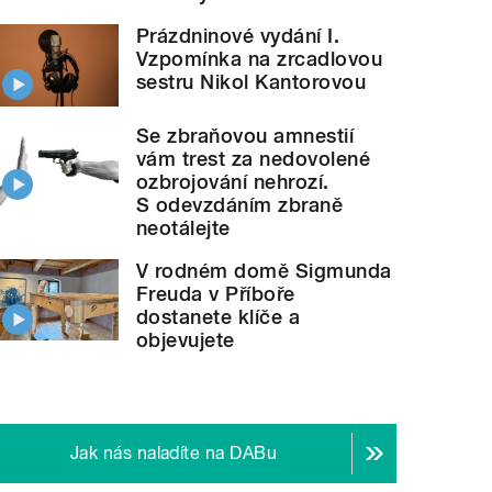
Prázdninové vydání I.
Vzpomínka na zrcadlovou
sestru Nikol Kantorovou
Se zbraňovou amnestií
vám trest za nedovolené
ozbrojování nehrozí.
S odevzdáním zbraně
neotálejte
V rodném domě Sigmunda
Freuda v Příboře
dostanete klíče a
objevujete
Jak nás naladíte na DABu