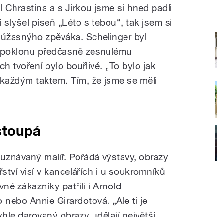
 Chrastina a s Jirkou jsme si hned padli
 slyšel píseň „Léto s tebou“, tak jsem si
 úžasnýho zpěváka. Schelinger byl
á poklonu předčasně zesnulému
ich tvoření bylo bouřlivé. „To bylo jak
 každým taktem. Tím, že jsme se měli
“
stoupá
 uznávaný malíř. Pořádá výstavy, obrazy
ířství visí v kancelářích i u soukromníků
né zákazníky patřili i Arnold
nebo Annie Girardotová. „Ale ti je
 tyhle darovaný obrazy udělají největší