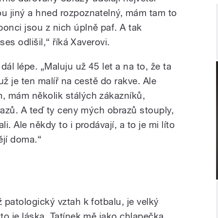
ou jiný a hned rozpoznatelný, mám tam to
onci jsou z nich úplně paf. A tak
ses odlišil,“ říká Xaverovi.
ál lépe. „Maluju už 45 let a na to, že ta
 už je ten malíř na cestě do rakve. Ale
m, mám několik stálých zákazníků,
obrazů. A teď ty ceny mých obrazů stouply,
i. Ale někdy to i prodávají, a to je mi líto
ějí doma.“
 patologický vztah k fotbalu, je velký
 to je láska. Tatínek mě jako chlapečka