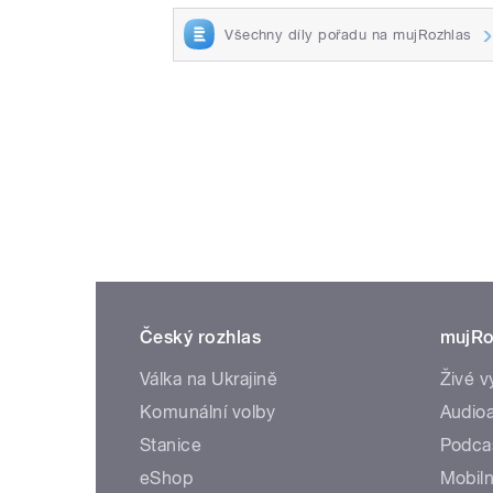
Všechny díly pořadu na mujRozhlas
Český rozhlas
mujRo
Válka na Ukrajině
Živé v
Komunální volby
Audioa
Stanice
Podca
eShop
Mobiln