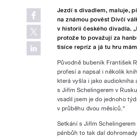
Jezdí s divadlem, maluje, p
na známou pověst Dívčí válka
v historii českého divadla. „
protože to považují za hanb
tisíce repríz a já tu hru má
Původně bubeník František 
profesí a napsal i několik kn
která vyšla i jako audiokniha
s Jiřím Schelingerem v Rusku
vsadil jsem je do jednoho týd
v průběhu dvou měsíců.“
Setkání s Jiřím Schelingerem
pánbůh to tak dal dohromady,