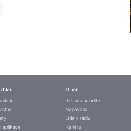
zhlas
O nás
ysílání
Jak nás naladíte
rchiv
Nápověda
sty
Lidé v rádiu
í aplikace
Kariéra