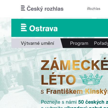
Přejít k hlavnímu obsahu
iRozhlas
Výtvarné umění
Program
Pořad