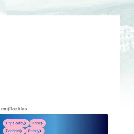
mujRozhlas
Hry a četby
Krimi
Pohádky
Pořady