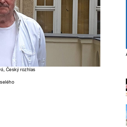
vá
, Český rozhlas
eselého