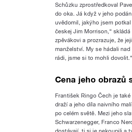
Schůzku zprostředkoval Pavel
do oka. Já když v jeho podání
uvědomil, jakýho jsem potkal
českej Jim Morrison,“ sklád
zpěvákovi a prozrazuje, že jej
manželství. My se hádali nad
rádi, jsme si to mohli dovolit.
Cena jeho obrazů 
František Ringo Čech je také
draží a jeho díla naivního mal
po celém světě. Mezi jeho slav
Schwarzenegger, Franco Nero 
dostávají, ti si je nekoupili a