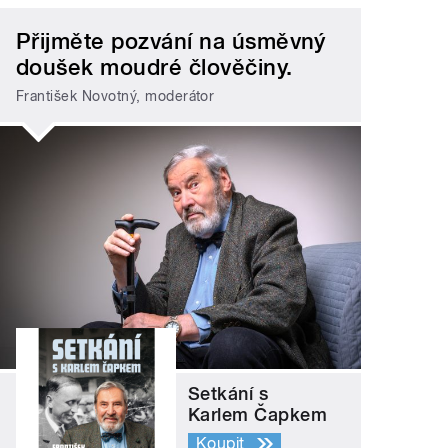
Přijměte pozvání na úsměvný
doušek moudré člověčiny.
František Novotný, moderátor
Setkání s
Karlem Čapkem
Koupit