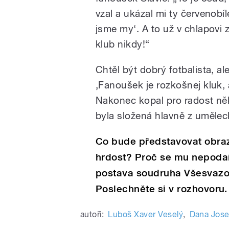
vzal a ukázal mi ty červenobíl
jsme my‘. A to už v chlapovi z
klub nikdy!“
Chtěl být dobrý fotbalista, ale
‚Fanoušek je rozkošnej kluk, a
Nakonec kopal pro radost něko
byla složená hlavně z uměle
Co bude představovat obra
hrdost? Proč se mu nepodaři
postava soudruha Všesvazo
Poslechněte si v rozhovoru.
autoři:
Luboš Xaver Veselý
,
Dana Jose