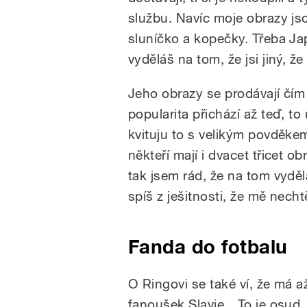
službu. Navíc moje obrazy js
sluníčko a kopečky. Třeba Jap
vyděláš na tom, že jsi jiný, že 
Jeho obrazy se prodávají čím d
popularita přichází až teď, to
kvituju to s velikým povděke
někteří mají i dvacet třicet 
tak jsem rád, že na tom vydělal
spíš z ješitnosti, že mě necht
Fanda do fotbalu
O Ringovi se také ví, že má až
fanoušek Slavie. „To je osud,