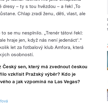
é dresy – ty s tou hvězdou – a řekl ‚To
ůstane. Chlap zradí ženu, děti, vlast, ale
 to se mu nesplnilo. „Trenér tátovi řekl:
le hraje jen, když nás není jedenáct‘.“
lik let za fotbalový klub Amfora, která
ckých osobností.
z Český sen, který má zvednout českou
lo vzkřísit Pražský výběr? Kdo je
vého a jak vzpomíná na Las Vegas?
fová