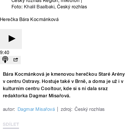
Český rozhlas Region, mikrofon |
Foto:
Khalil Baalbaki
, Český rozhlas
Herečka Bára Kocmánková
9:40
Bára Kocmánková je kmenovou herečkou Staré Arény
v centru Ostravy. Hostuje také v Brně, a doma je už i v
kulturním centru Cooltour, kde si s ní dala sraz
redaktorka Dagmar Misařová.
autor:
Dagmar Misařová
|
zdroj:
Český rozhlas