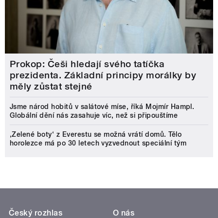
Prokop: Češi hledají svého tatíčka
prezidenta. Základní principy morálky by
měly zůstat stejné
Jsme národ hobitů v salátové míse, říká Mojmír Hampl.
Globální dění nás zasahuje víc, než si připouštíme
‚Zelené boty‘ z Everestu se možná vrátí domů. Tělo
horolezce má po 30 letech vyzvednout speciální tým
Český rozhlas
O nás