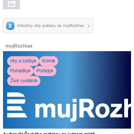
Všechny díly pořadu na mujRozhlas
mujRozhlas
Hry a četby
Krimi
Pohádky
Pořady
Živé vysílání