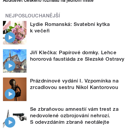
Audiosvět Českého rozhlasu na jednom místě
NEJPOSLOUCHANĚJŠÍ
Lydie Romanská: Svatební kytka
k večeři
Jiří Klečka: Papírové domky. Lehce
hororová faustiáda ze Slezské Ostravy
Prázdninové vydání I. Vzpomínka na
zrcadlovou sestru Nikol Kantorovou
Se zbraňovou amnestií vám trest za
nedovolené ozbrojování nehrozí.
S odevzdáním zbraně neotálejte