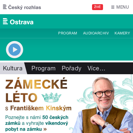
Přejít k hlavnímu obsahu
MENU
ŽIVĚ
PROGRAM
AUDIOARCHIV
KAMERY
Kultura
Program
Pořady
Více
…