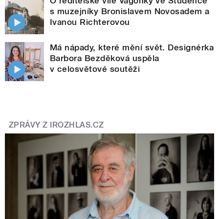
O ředitelské vile Vagónky ve Studénce
s muzejníky Bronislavem Novosadem a
Ivanou Richterovou
Má nápady, které mění svět. Designérka
Barbora Bezděková uspěla
v celosvětové soutěži
ZPRÁVY Z IROZHLAS.CZ