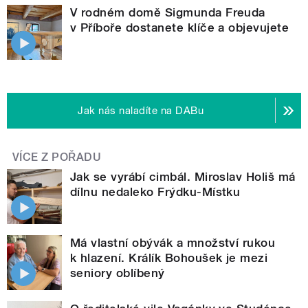
V rodném domě Sigmunda Freuda
v Příboře dostanete klíče a objevujete
Jak nás naladíte na DABu
VÍCE Z POŘADU
Jak se vyrábí cimbál. Miroslav Holiš má
dílnu nedaleko Frýdku-Místku
Má vlastní obývák a množství rukou
k hlazení. Králík Bohoušek je mezi
seniory oblíbený